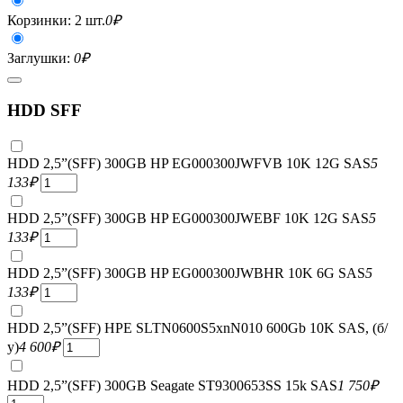
Корзинки: 2 шт.
0
₽
Заглушки:
0
₽
HDD SFF
HDD 2,5”(SFF) 300GB HP EG000300JWFVB 10K 12G SAS
5
133
₽
HDD 2,5”(SFF) 300GB HP EG000300JWEBF 10K 12G SAS
5
133
₽
HDD 2,5”(SFF) 300GB HP EG000300JWBHR 10K 6G SAS
5
133
₽
HDD 2,5”(SFF) HPE SLTN0600S5xnN010 600Gb 10K SAS, (б/
у)
4 600
₽
HDD 2,5”(SFF) 300GB Seagate ST9300653SS 15k SAS
1 750
₽