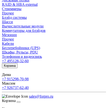
Дисковые полки
RAID & HBA external
Стриммеры
Прочее
Блэйд системы
Шасси
Вычислительные модули
Коммутаторы для блэйдов
Мезонин
Прочее
Кабели
Бесперебойники (UPS)
Шкафы, Рельсы, PDU
Телефония и видеосвязь
+7 495
128-32-60
Корзина
Дима
+7 915
298-70-98
Максим
+7 926
737-62-40
sales@forpro.ru
Корзина