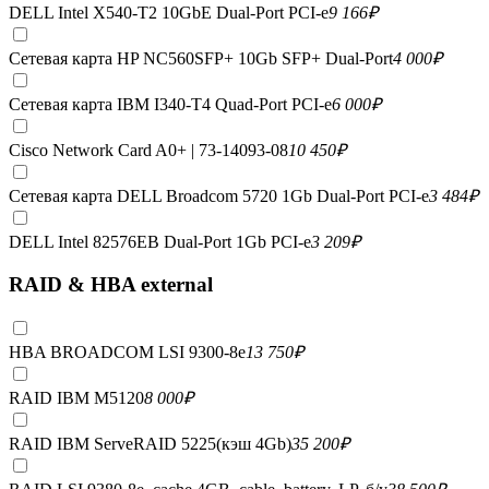
DELL Intel X540-T2 10GbE Dual-Port PCI-e
9 166
₽
Сетевая карта HP NC560SFP+ 10Gb SFP+ Dual-Port
4 000
₽
Сетевая карта IBM I340-T4 Quad-Port PCI-e
6 000
₽
Cisco Network Card A0+ | 73-14093-08
10 450
₽
Сетевая карта DELL Broadcom 5720 1Gb Dual-Port PCI-e
3 484
₽
DELL Intel 82576EB Dual-Port 1Gb PCI-e
3 209
₽
RAID & HBA external
HBA BROADCOM LSI 9300-8e
13 750
₽
RAID IBM M5120
8 000
₽
RAID IBM ServeRAID 5225(кэш 4Gb)
35 200
₽