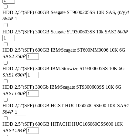
HDD 2,5”(SFF) 600GB Seagate ST9600205SS 10K SAS, (б/у)
4
584
₽
HDD 2,5”(SFF) 300GB Seagate ST9300603SS 10k SAS
1 600
₽
HDD 2,5”(SFF) 600GB IBM/Seagate ST600MM0006 10K 6G
SAS
2 750
₽
HDD 2,5”(SFF) 300GB IBM-Storwize ST9300605SS 10K 6G
SAS
1 600
₽
HDD 2,5”(SFF) 300Gb IBM/Seagate ST9300603SS 10K 6G
SAS
1 600
₽
HDD 2,5”(SFF) 600GB HGST HUC106060CSS600 10K SAS
4
584
₽
HDD 2,5”(SFF) 600GB HITACHI HUC106060CSS600 10K
SAS
4 584
₽