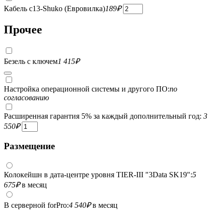
Кабель c13-Shuko (Евровилка)
189
₽
Прочее
Безель с ключем
1 415
₽
Настройка операционной системы и другого ПО:
по
согласованию
Расширенная гарантия 5% за каждый дополнительный год:
3
550
₽
Размещение
Колокейшн в дата-центре уровня TIER-III "3Data SK19":
5
675
₽
в месяц
В серверной forPro:
4 540
₽
в месяц