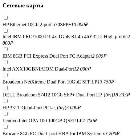
Сетевые карты
HP Ethernet 10Gb 2-port 570SFP+
10 000
₽
Intel IBM PRO/1000 PT 4x 1GbE RJ-45 46Y3512 High profile
2
800
₽
IBM 8GB PCI Express Dual Port FC Adapter
2 000
₽
Intel AXX10GBNIAIOM Dual-Port
12 000
₽
Broadcom NetXtreme Dual Port 10GbE SFP LP
13 750
₽
DELL Broadcom 57412 10Gb SFP+ Dual Port LP, (б/у)
18 333
₽
HP 331T Quad-Port PCI-e, (б/у)
3 000
₽
Lenovo Intel OPA 100 100GB QSFP LP
7 700
₽
Brocade 8Gb FC Dual–port HBA for IBM System x
3 200
₽