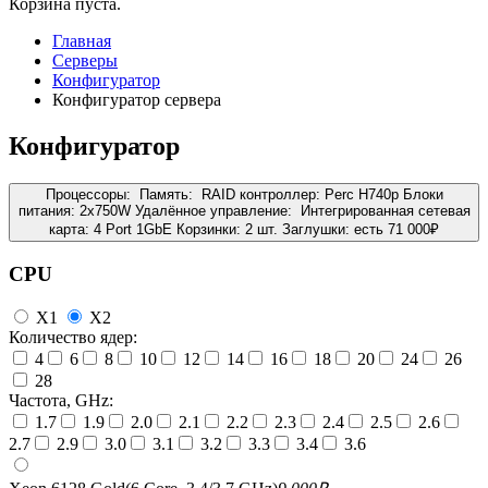
Корзина пуста.
Главная
Серверы
Конфигуратор
Конфигуратор сервера
Конфигуратор
Процессоры:
Память:
RAID контроллер:
Perc H740p
Блоки
питания:
2x750W
Удалённое управление:
Интегрированная сетевая
карта:
4 Port 1GbE
Корзинки:
2 шт.
Заглушки:
есть
71 000
₽
CPU
X1
X2
Количество ядер:
4
6
8
10
12
14
16
18
20
24
26
28
Частота, GHz:
1.7
1.9
2.0
2.1
2.2
2.3
2.4
2.5
2.6
2.7
2.9
3.0
3.1
3.2
3.3
3.4
3.6