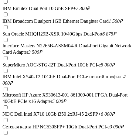
IBM Emulex Dual Port 10 GbE SFP+
7 300
₽
IBM Broadcom Dualport 1GB Ethernet Daughter Card
1 500
₽
Sun Oracle MHQH29B-XSR 10/40Gbps Dual-Port
6 875
₽
Interface Masters N2265B-ASSM04-R Dual-Port Gigabit Network
Card Adapter
3 500
₽
SuperMicro AOC-STG-I2T Dual-Port 10Gb PCI-e
5 000
₽
IBM Intel X540-T2 10GbE Dual-Port PCI-e низкий профиль
7
000
₽
Microsoft HP Azure X930613-001 861309-001 FPGA Dual-Port
40GbE PCIe x16 Adapter
5 000
₽
NDC Dell Intel X710 10Gb i350 2xRJ-45 2xSFP+
6 000
₽
Сетевая карта HP NC530SFP+ 10Gb Dual-Port PCI-e
3 000
₽