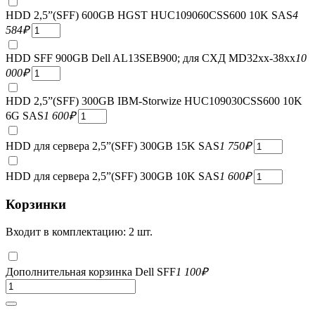
HDD 2,5”(SFF) 600GB HGST HUC109060CSS600 10K SAS
4
584
₽
HDD SFF 900GB Dell AL13SEB900; для СХД MD32xx-38xx
10
000
₽
HDD 2,5”(SFF) 300GB IBM-Storwize HUC109030CSS600 10K
6G SAS
1 600
₽
HDD для сервера 2,5”(SFF) 300GB 15K SAS
1 750
₽
HDD для сервера 2,5”(SFF) 300GB 10K SAS
1 600
₽
Корзинки
Входит в комплектацию: 2 шт.
Дополнительная корзинка Dell SFF
1 100
₽