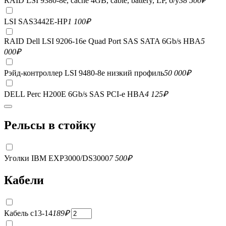
RAID LSI 9380-8e, сache 4GB, cable, battery, LP, б/у
38 500
₽
LSI SAS3442E-HP
1 100
₽
RAID Dell LSI 9206-16e Quad Port SAS SATA 6Gb/s HBA
5
000
₽
Рэйд-контроллер LSI 9480-8e низкий профиль
50 000
₽
DELL Perc H200E 6Gb/s SAS PCI-e HBA
4 125
₽
Рельсы в стойку
Уголки IBM EXP3000/DS3000
7 500
₽
Кабели
Кабель c13-14
189
₽