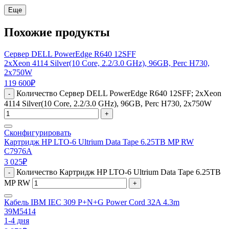
Еще
Похожие продукты
Сервер DELL PowerEdge R640 12SFF
2xXeon 4114 Silver(10 Core, 2.2/3.0 GHz), 96GB, Perc H730,
2x750W
119 600
₽
Количество Сервер DELL PowerEdge R640 12SFF; 2xXeon
-
4114 Silver(10 Core, 2.2/3.0 GHz), 96GB, Perc H730, 2x750W
+
Сконфигурировать
Картридж HP LTO-6 Ultrium Data Tape 6.25TB MP RW
C7976A
3 025
₽
Количество Картридж HP LTO-6 Ultrium Data Tape 6.25TB
-
MP RW
+
Кабель IBM IEC 309 P+N+G Power Cord 32A 4.3m
39M5414
1-4 дня