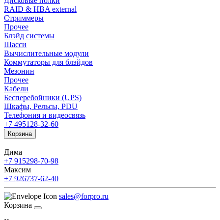
Дисковые полки
RAID & HBA external
Стриммеры
Прочее
Блэйд системы
Шасси
Вычислительные модули
Коммутаторы для блэйдов
Мезонин
Прочее
Кабели
Бесперебойники (UPS)
Шкафы, Рельсы, PDU
Телефония и видеосвязь
+7 495
128-32-60
Корзина
Дима
+7 915
298-70-98
Максим
+7 926
737-62-40
sales@forpro.ru
Корзина