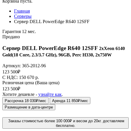
Корзина пуста.
Главная
Серверы
Сервер DELL PowerEdge R640 12SFF
Гарантия 12 мес.
Продано
Сервер DELL PowerEdge R640 12SFF
2xXeon 6140
Gold(18 Core, 2.3/3.7 GHz), 96GB, Perc H330, 2x750W
Артикул:
365-2012-96
123 500
₽
C НДС: 150 670
р.
Розничная цена
(Ваша цена)
123 500
₽
Хотите дешевле -
узнайте как
.
Рассрочка 18 030₽/мес
Аренда 11 850₽/мес
Размещение в дата-центре
Заказы стоимостью более 100 000₽ и весом до 20кг. доставляем
бесплатно.