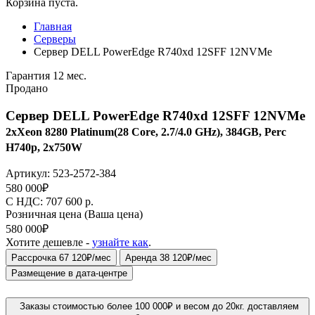
Корзина пуста.
Главная
Серверы
Сервер DELL PowerEdge R740xd 12SFF 12NVMe
Гарантия 12 мес.
Продано
Сервер DELL PowerEdge R740xd 12SFF 12NVMe
2xXeon 8280 Platinum(28 Core, 2.7/4.0 GHz), 384GB, Perc
H740p, 2x750W
Артикул:
523-2572-384
580 000
₽
C НДС: 707 600
р.
Розничная цена
(Ваша цена)
580 000
₽
Хотите дешевле -
узнайте как
.
Рассрочка 67 120₽/мес
Аренда 38 120₽/мес
Размещение в дата-центре
Заказы стоимостью более 100 000₽ и весом до 20кг. доставляем