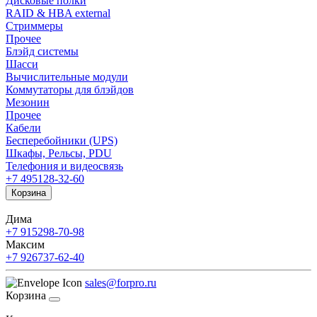
Дисковые полки
RAID & HBA external
Стриммеры
Прочее
Блэйд системы
Шасси
Вычислительные модули
Коммутаторы для блэйдов
Мезонин
Прочее
Кабели
Бесперебойники (UPS)
Шкафы, Рельсы, PDU
Телефония и видеосвязь
+7 495
128-32-60
Корзина
Дима
+7 915
298-70-98
Максим
+7 926
737-62-40
sales@forpro.ru
Корзина