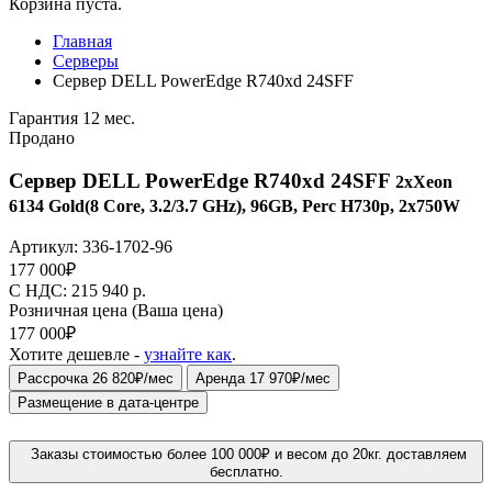
Корзина пуста.
Главная
Серверы
Сервер DELL PowerEdge R740xd 24SFF
Гарантия 12 мес.
Продано
Сервер DELL PowerEdge R740xd 24SFF
2xXeon
6134 Gold(8 Core, 3.2/3.7 GHz), 96GB, Perc H730p, 2x750W
Артикул:
336-1702-96
177 000
₽
C НДС: 215 940
р.
Розничная цена
(Ваша цена)
177 000
₽
Хотите дешевле -
узнайте как
.
Рассрочка 26 820₽/мес
Аренда 17 970₽/мес
Размещение в дата-центре
Заказы стоимостью более 100 000₽ и весом до 20кг. доставляем
бесплатно.