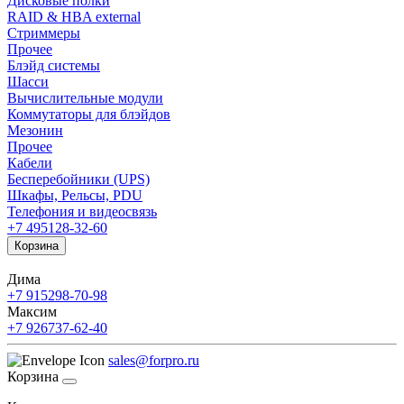
Дисковые полки
RAID & HBA external
Стриммеры
Прочее
Блэйд системы
Шасси
Вычислительные модули
Коммутаторы для блэйдов
Мезонин
Прочее
Кабели
Бесперебойники (UPS)
Шкафы, Рельсы, PDU
Телефония и видеосвязь
+7 495
128-32-60
Корзина
Дима
+7 915
298-70-98
Максим
+7 926
737-62-40
sales@forpro.ru
Корзина