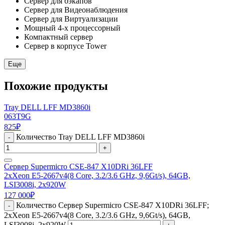
Сервер для бэкапов
Сервер для Видеонаблюдения
Сервер для Виртуализации
Мощный 4-х процессорный
Компактный сервер
Сервер в корпусе Tower
Еще
Похожие продукты
Tray DELL LFF MD3860i
063T9G
825
₽
Количество Tray DELL LFF MD3860i
-
+
Сервер Supermicro CSE-847 X10DRi 36LFF
2xXeon E5-2667v4(8 Core, 3.2/3.6 GHz, 9,6Gt/s), 64GB,
LSI3008i, 2x920W
127 000
₽
Количество Сервер Supermicro CSE-847 X10DRi 36LFF;
-
2xXeon E5-2667v4(8 Core, 3.2/3.6 GHz, 9,6Gt/s), 64GB,
LSI3008i, 2x920W