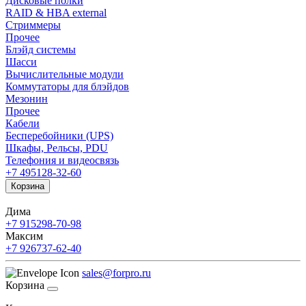
Дисковые полки
RAID & HBA external
Стриммеры
Прочее
Блэйд системы
Шасси
Вычислительные модули
Коммутаторы для блэйдов
Мезонин
Прочее
Кабели
Бесперебойники (UPS)
Шкафы, Рельсы, PDU
Телефония и видеосвязь
+7 495
128-32-60
Корзина
Дима
+7 915
298-70-98
Максим
+7 926
737-62-40
sales@forpro.ru
Корзина