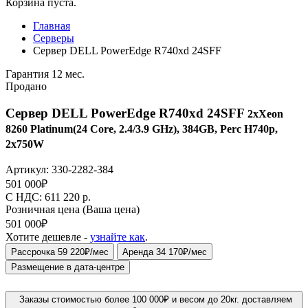
Корзина пуста.
Главная
Серверы
Сервер DELL PowerEdge R740xd 24SFF
Гарантия 12 мес.
Продано
Сервер DELL PowerEdge R740xd 24SFF
2xXeon
8260 Platinum(24 Core, 2.4/3.9 GHz), 384GB, Perc H740p,
2x750W
Артикул:
330-2282-384
501 000
₽
C НДС: 611 220
р.
Розничная цена
(Ваша цена)
501 000
₽
Хотите дешевле -
узнайте как
.
Рассрочка 59 220₽/мес
Аренда 34 170₽/мес
Размещение в дата-центре
Заказы стоимостью более 100 000₽ и весом до 20кг. доставляем