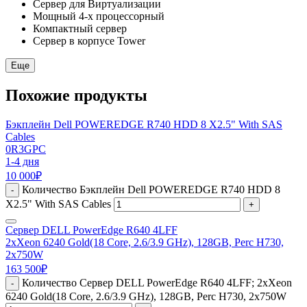
Сервер для Виртуализации
Мощный 4-х процессорный
Компактный сервер
Сервер в корпусе Tower
Еще
Похожие продукты
Бэкплейн Dell POWEREDGE R740 HDD 8 X2.5" With SAS
Cables
0R3GPC
1-4 дня
10 000
₽
Количество Бэкплейн Dell POWEREDGE R740 HDD 8
-
X2.5" With SAS Cables
+
Сервер DELL PowerEdge R640 4LFF
2xXeon 6240 Gold(18 Core, 2.6/3.9 GHz), 128GB, Perc H730,
2x750W
163 500
₽
Количество Сервер DELL PowerEdge R640 4LFF; 2xXeon
-
6240 Gold(18 Core, 2.6/3.9 GHz), 128GB, Perc H730, 2x750W