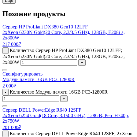
Еще
Похожие продукты
Сервер HP ProLiant DX380 Gen10 12LFF
2xXeon 6230N Gold(20 Core, 2.3/3.5 GHz), 128GB, E208i-a,
2x800W
217 000
₽
Количество Сервер HP ProLiant DX380 Gen10 12LFF;
-
2xXeon 6230N Gold(20 Core, 2.3/3.5 GHz), 128GB, E208i-a,
2x800W
+
Сконфигурировать
Модуль памяти 16GB PC3-12800R
2 000
₽
Количество Модуль памяти 16GB PC3-12800R
-
+
Сервер DELL PowerEdge R640 12SFF
2xXeon 6254 Gold(18 Core, 3.1/4.0 GHz), 128GB, Perc H740p,
2x750W
201 000
₽
Количество Сервер DELL PowerEdge R640 12SFF; 2xXeon
-