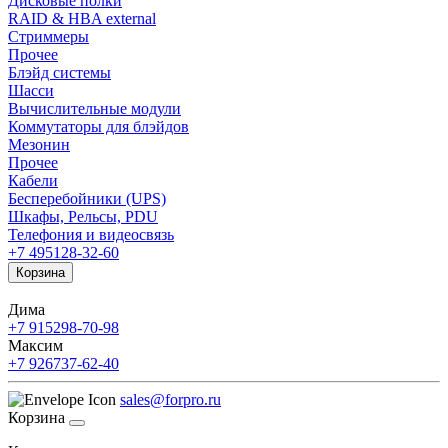
Дисковые полки
RAID & HBA external
Стриммеры
Прочее
Блэйд системы
Шасси
Вычислительные модули
Коммутаторы для блэйдов
Мезонин
Прочее
Кабели
Бесперебойники (UPS)
Шкафы, Рельсы, PDU
Телефония и видеосвязь
+7 495
128-32-60
Корзина
Дима
+7 915
298-70-98
Максим
+7 926
737-62-40
sales@forpro.ru
Корзина