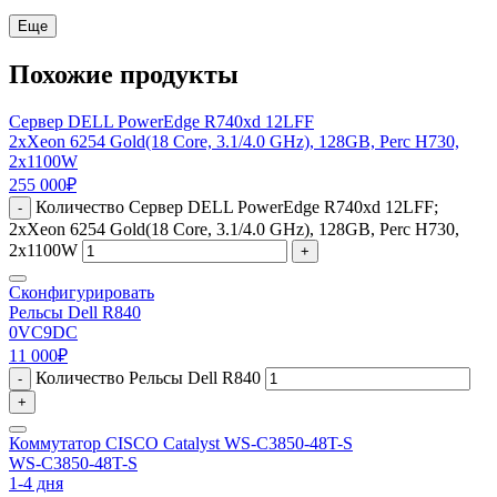
Еще
Похожие продукты
Сервер DELL PowerEdge R740xd 12LFF
2xXeon 6254 Gold(18 Core, 3.1/4.0 GHz), 128GB, Perc H730,
2x1100W
255 000
₽
Количество Сервер DELL PowerEdge R740xd 12LFF;
-
2xXeon 6254 Gold(18 Core, 3.1/4.0 GHz), 128GB, Perc H730,
2x1100W
+
Сконфигурировать
Рельсы Dell R840
0VC9DC
11 000
₽
Количество Рельсы Dell R840
-
+
Коммутатор CISCO Catalyst WS-C3850-48T-S
WS-C3850-48T-S
1-4 дня