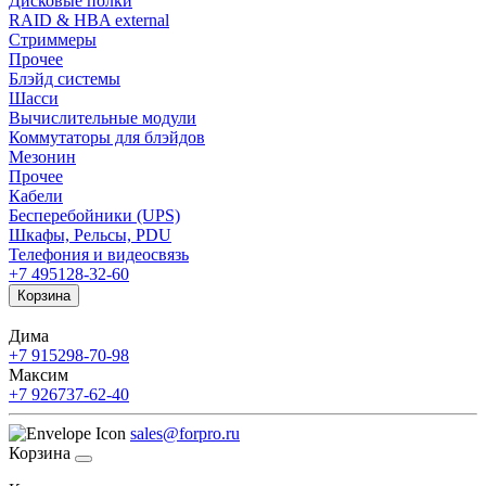
Дисковые полки
RAID & HBA external
Стриммеры
Прочее
Блэйд системы
Шасси
Вычислительные модули
Коммутаторы для блэйдов
Мезонин
Прочее
Кабели
Бесперебойники (UPS)
Шкафы, Рельсы, PDU
Телефония и видеосвязь
+7 495
128-32-60
Корзина
Дима
+7 915
298-70-98
Максим
+7 926
737-62-40
sales@forpro.ru
Корзина