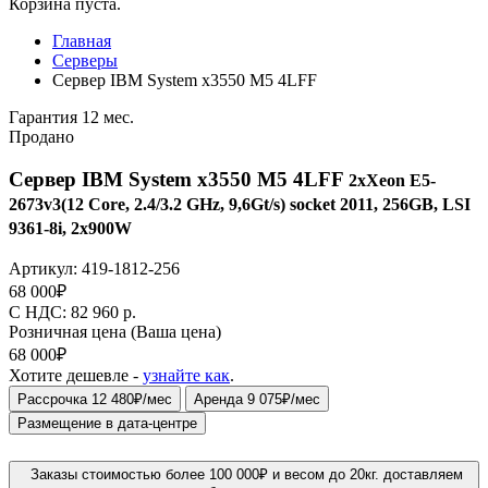
Корзина пуста.
Главная
Серверы
Сервер IBM System x3550 M5 4LFF
Гарантия 12 мес.
Продано
Сервер IBM System x3550 M5 4LFF
2xXeon E5-
2673v3(12 Core, 2.4/3.2 GHz, 9,6Gt/s) socket 2011, 256GB, LSI
9361-8i, 2x900W
Артикул:
419-1812-256
68 000
₽
C НДС: 82 960
р.
Розничная цена
(Ваша цена)
68 000
₽
Хотите дешевле -
узнайте как
.
Рассрочка 12 480₽/мес
Аренда 9 075₽/мес
Размещение в дата-центре
Заказы стоимостью более 100 000₽ и весом до 20кг. доставляем