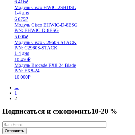
6 416
₽
Модуль Cisco HWIC-2SHDSL
1-4 дня
6 875
₽
Модуль Cisco EHWIC-D-8ESG
P/N: EHWIC-D-8ESG
5 000
₽
Модуль Cisco C2960S-STACK
P/N: C2960S-STACK
1-4 дня
10 450
₽
Модуль Brocade FX8-24 Blade
P/N: FX8-24
10 000
₽
←
1
2
Подписаться и сэкономить
10-20 %