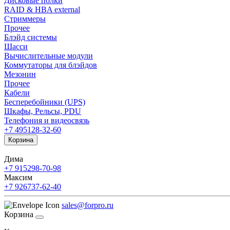
Дисковые полки
RAID & HBA external
Стриммеры
Прочее
Блэйд системы
Шасси
Вычислительные модули
Коммутаторы для блэйдов
Мезонин
Прочее
Кабели
Бесперебойники (UPS)
Шкафы, Рельсы, PDU
Телефония и видеосвязь
+7 495
128-32-60
Корзина
Дима
+7 915
298-70-98
Максим
+7 926
737-62-40
sales@forpro.ru
Корзина