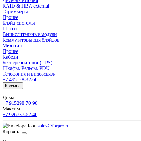
Дисковые полки
RAID & HBA external
Стриммеры
Прочее
Блэйд системы
Шасси
Вычислительные модули
Коммутаторы для блэйдов
Мезонин
Прочее
Кабели
Бесперебойники (UPS)
Шкафы, Рельсы, PDU
Телефония и видеосвязь
+7 495
128-32-60
Корзина
Дима
+7 915
298-70-98
Максим
+7 926
737-62-40
sales@forpro.ru
Корзина