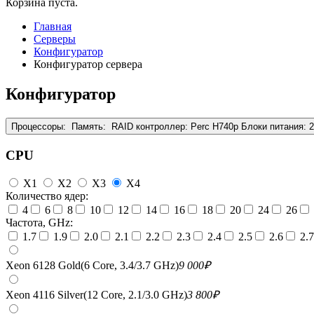
Корзина пуста.
Главная
Серверы
Конфигуратор
Конфигуратор сервера
Конфигуратор
Процессоры:
Память:
RAID контроллер:
Perc H740p
Блоки питания:
CPU
X1
X2
X3
X4
Количество ядер:
4
6
8
10
12
14
16
18
20
24
26
Частота, GHz:
1.7
1.9
2.0
2.1
2.2
2.3
2.4
2.5
2.6
2.7
Xeon 6128 Gold(6 Core, 3.4/3.7 GHz)
9 000
₽
Xeon 4116 Silver(12 Core, 2.1/3.0 GHz)
3 800
₽