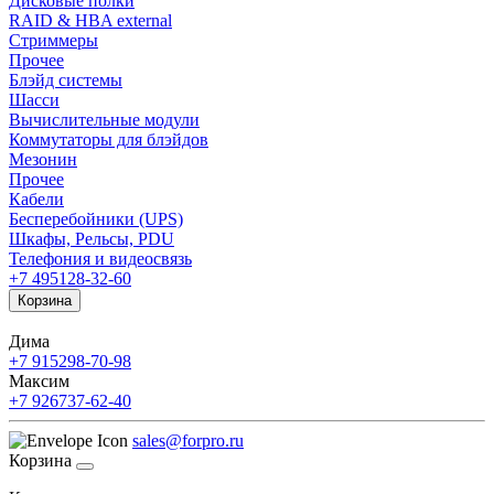
Дисковые полки
RAID & HBA external
Стриммеры
Прочее
Блэйд системы
Шасси
Вычислительные модули
Коммутаторы для блэйдов
Мезонин
Прочее
Кабели
Бесперебойники (UPS)
Шкафы, Рельсы, PDU
Телефония и видеосвязь
+7 495
128-32-60
Корзина
Дима
+7 915
298-70-98
Максим
+7 926
737-62-40
sales@forpro.ru
Корзина