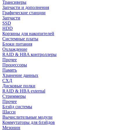
Трансиверы
Запчасти и дополнения
Графические станции
Запчасти
SSD
HDD
Корзины для накопителей
Системные платы
Блоки питания
Охлаждение
RAID & HBA контроллеры
Прочее
Процессоры
Память
Хранение данных
СХД
Дисковые полки
RAID & HBA external
Стриммеры
Прочее
Блэйд системы
Шасси
Вычислительные модули
Коммутаторы для блэйдов
Мезонин