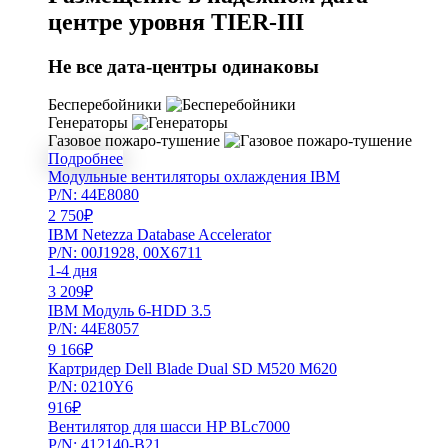
центре уровня TIER-III
Не все дата-центры одинаковы
Бесперебойники
Генераторы
Газовое пожаро-тушение
Подробнее
Модульные вентиляторы охлаждения IBM
P/N: 44E8080
2 750
₽
IBM Netezza Database Accelerator
P/N: 00J1928, 00X6711
1-4 дня
3 209
₽
IBM Модуль 6-HDD 3.5
P/N: 44E8057
9 166
₽
Картридер Dell Blade Dual SD M520 M620
P/N: 0210Y6
916
₽
Вентилятор для шасси HP BLc7000
P/N: 412140-B21