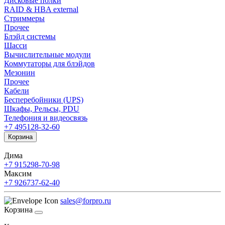
Дисковые полки
RAID & HBA external
Стриммеры
Прочее
Блэйд системы
Шасси
Вычислительные модули
Коммутаторы для блэйдов
Мезонин
Прочее
Кабели
Бесперебойники (UPS)
Шкафы, Рельсы, PDU
Телефония и видеосвязь
+7 495
128-32-60
Корзина
Дима
+7 915
298-70-98
Максим
+7 926
737-62-40
sales@forpro.ru
Корзина