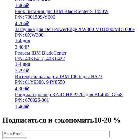
1 466
₽
Блок питания для IBM BladeCenter S 1450W
P/N: 7001509-Y000
4 766
₽
Заглушка для Dell PowerEdge XW300 MD1000/MD1000e
P/N: 0XW300
1-4 дня
3 484
₽
Рельсы IBM BladeCenter
P/N: 40K6417, 40K6422
1-4 дня
7 791
₽
Интерфейсная карта IBM 10Gb для HS23
P/N: 81Y9388, 94Y8550
4 309
₽
Рэйд-контроллер RAID HP P220i для BL460c Gen8
P/N: 670026-001
1 466
₽
Подписаться и сэкономить
10-20 %