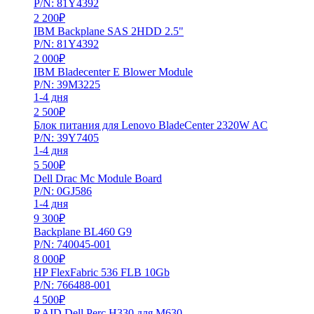
P/N: 81Y4392
2 200
₽
IBM Backplane SAS 2HDD 2.5"
P/N: 81Y4392
2 000
₽
IBM Bladecenter E Blower Module
P/N: 39M3225
1-4 дня
2 500
₽
Блок питания для Lenovo BladeCenter 2320W AC
P/N: 39Y7405
1-4 дня
5 500
₽
Dell Drac Mc Module Board
P/N: 0GJ586
1-4 дня
9 300
₽
Backplane BL460 G9
P/N: 740045-001
8 000
₽
HP FlexFabric 536 FLB 10Gb
P/N: 766488-001
4 500
₽
RAID Dell Perc H330 для M630