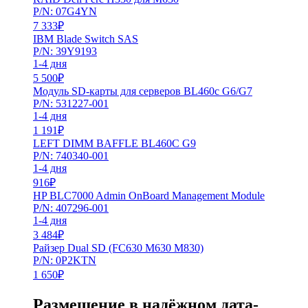
P/N: 07G4YN
7 333
₽
IBM Blade Switch SAS
P/N: 39Y9193
1-4 дня
5 500
₽
Модуль SD-карты для серверов BL460c G6/G7
P/N: 531227-001
1-4 дня
1 191
₽
LEFT DIMM BAFFLE BL460C G9
P/N: 740340-001
1-4 дня
916
₽
HP BLC7000 Admin OnBoard Management Module
P/N: 407296-001
1-4 дня
3 484
₽
Райзер Dual SD (FC630 M630 M830)
P/N: 0P2KTN
1 650
₽
Размещение в надёжном дата-