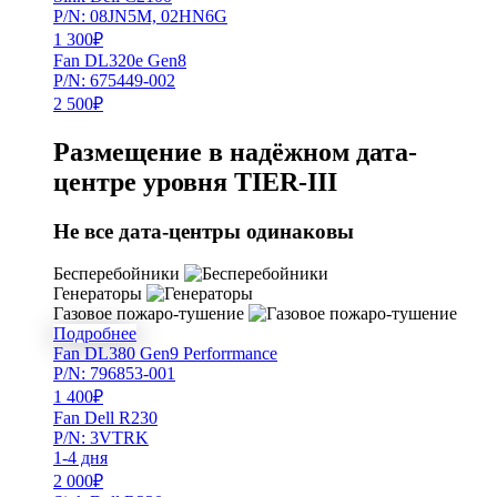
P/N: 08JN5M, 02HN6G
1 300
₽
Fan DL320e Gen8
P/N: 675449-002
2 500
₽
Размещение в надёжном дата-
центре уровня TIER-III
Не все дата-центры одинаковы
Бесперебойники
Генераторы
Газовое пожаро-тушение
Подробнее
Fan DL380 Gen9 Perforrmance
P/N: 796853-001
1 400
₽
Fan Dell R230
P/N: 3VTRK
1-4 дня
2 000
₽