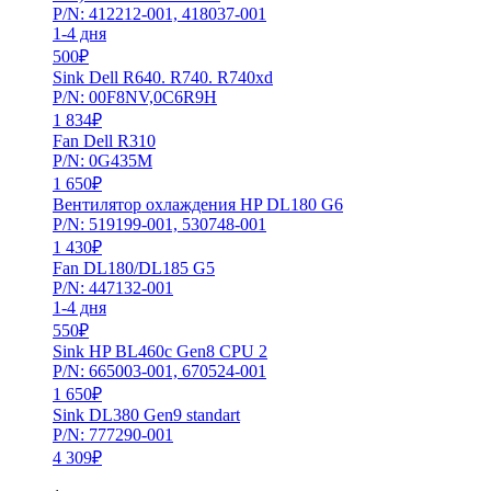
P/N: 412212-001, 418037-001
1-4 дня
500
₽
Sink Dell R640. R740. R740xd
P/N: 00F8NV,0C6R9H
1 834
₽
Fan Dell R310
P/N: 0G435M
1 650
₽
Вентилятор охлаждения HP DL180 G6
P/N: 519199-001, 530748-001
1 430
₽
Fan DL180/DL185 G5
P/N: 447132-001
1-4 дня
550
₽
Sink HP BL460c Gen8 CPU 2
P/N: 665003-001, 670524-001
1 650
₽
Sink DL380 Gen9 standart
P/N: 777290-001
4 309
₽