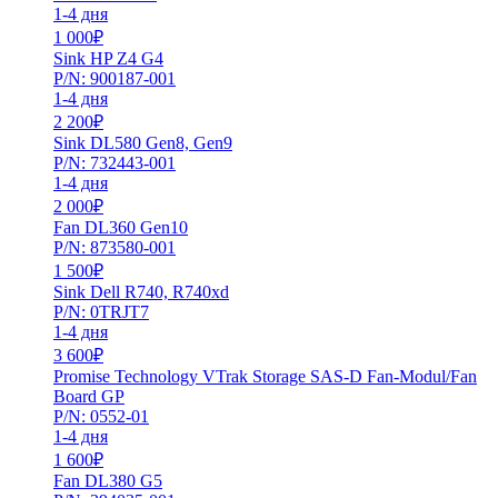
1-4 дня
1 000
₽
Sink HP Z4 G4
P/N: 900187-001
1-4 дня
2 200
₽
Sink DL580 Gen8, Gen9
P/N: 732443-001
1-4 дня
2 000
₽
Fan DL360 Gen10
P/N: 873580-001
1 500
₽
Sink Dell R740, R740xd
P/N: 0TRJT7
1-4 дня
3 600
₽
Promise Technology VTrak Storage SAS-D Fan-Modul/Fan
Board GP
P/N: 0552-01
1-4 дня
1 600
₽
Fan DL380 G5