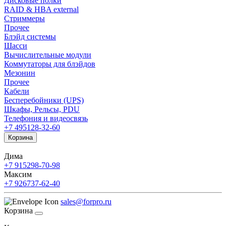
Дисковые полки
RAID & HBA external
Стриммеры
Прочее
Блэйд системы
Шасси
Вычислительные модули
Коммутаторы для блэйдов
Мезонин
Прочее
Кабели
Бесперебойники (UPS)
Шкафы, Рельсы, PDU
Телефония и видеосвязь
+7 495
128-32-60
Корзина
Дима
+7 915
298-70-98
Максим
+7 926
737-62-40
sales@forpro.ru
Корзина