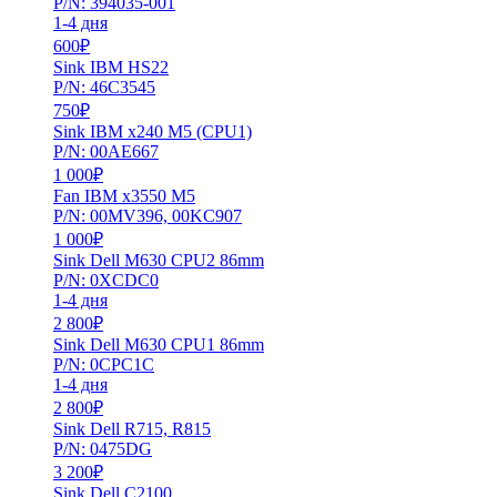
P/N: 394035-001
1-4 дня
600
₽
Sink IBM HS22
P/N: 46C3545
750
₽
Sink IBM x240 M5 (CPU1)
P/N: 00AE667
1 000
₽
Fan IBM x3550 M5
P/N: 00MV396, 00KC907
1 000
₽
Sink Dell M630 CPU2 86mm
P/N: 0XCDC0
1-4 дня
2 800
₽
Sink Dell M630 CPU1 86mm
P/N: 0CPC1C
1-4 дня
2 800
₽
Sink Dell R715, R815
P/N: 0475DG
3 200
₽
Sink Dell C2100