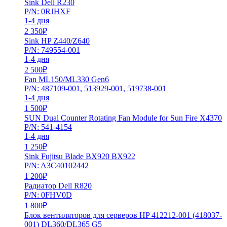
Sink Dell R230
P/N: 0RJHXF
1-4 дня
2 350
₽
Sink HP Z440/Z640
P/N: 749554-001
1-4 дня
2 500
₽
Fan ML150/ML330 Gen6
P/N: 487109-001, 513929-001, 519738-001
1-4 дня
1 500
₽
SUN Dual Counter Rotating Fan Module for Sun Fire X4370
P/N: 541-4154
1-4 дня
1 250
₽
Sink Fujitsu Blade BX920 BX922
P/N: A3C40102442
1 200
₽
Радиатор Dell R820
P/N: 0FHV0D
1 800
₽
Блок вентиляторов для серверов HP 412212-001 (418037-
001) DL360/DL365 G5