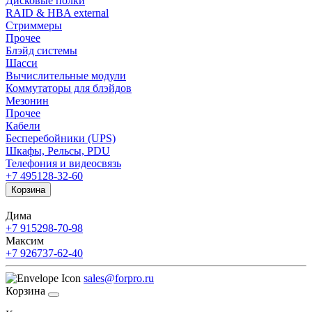
Дисковые полки
RAID & HBA external
Стриммеры
Прочее
Блэйд системы
Шасси
Вычислительные модули
Коммутаторы для блэйдов
Мезонин
Прочее
Кабели
Бесперебойники (UPS)
Шкафы, Рельсы, PDU
Телефония и видеосвязь
+7 495
128-32-60
Корзина
Дима
+7 915
298-70-98
Максим
+7 926
737-62-40
sales@forpro.ru
Корзина