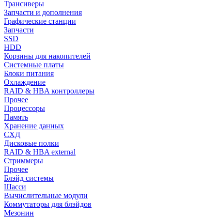
Трансиверы
Запчасти и дополнения
Графические станции
Запчасти
SSD
HDD
Корзины для накопителей
Системные платы
Блоки питания
Охлаждение
RAID & HBA контроллеры
Прочее
Процессоры
Память
Хранение данных
СХД
Дисковые полки
RAID & HBA external
Стриммеры
Прочее
Блэйд системы
Шасси
Вычислительные модули
Коммутаторы для блэйдов
Мезонин