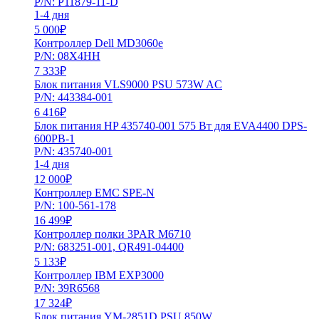
P/N: P11879-11-D
1-4 дня
5 000
₽
Контроллер Dell MD3060e
P/N: 08X4HH
7 333
₽
Блок питания VLS9000 PSU 573W AC
P/N: 443384-001
6 416
₽
Блок питания HP 435740-001 575 Вт для EVA4400 DPS-
600PB-1
P/N: 435740-001
1-4 дня
12 000
₽
Контроллер EMC SPE-N
P/N: 100-561-178
16 499
₽
Контроллер полки 3PAR M6710
P/N: 683251-001, QR491-04400
5 133
₽
Контроллер IBM EXP3000
P/N: 39R6568
17 324
₽
Блок питания YM-2851D PSU 850W