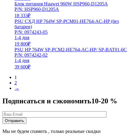
Блок питания Huawei 960W HSP960-D1205A
P/N: HSP960-D1205A
18 333
₽
PSU СХД HP 764W SP-PCM01-HE764-AC-HP (без
батареи)
P/N: 0974243-05
1-4 дня
19 800
₽
PSU HP 764W SP-PCM2-HE764-AC-HP/ SP-BAT01-6C
P/N: 0974242-02
1-4 дня
39 600
₽
1
2
→
Подписаться и сэкономить
10-20 %
Мы не будем спамить , только реальные скидки