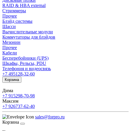
Дисковые полки
RAID & HBA external
Стриммеры
Прочее
Блэйд системы
Шасси
Вычислительные модули
Коммутаторы для блэйдов
Мезонин
Прочее
Кабели
Бесперебойники (UPS)
Шкафы, Рельсы, PDU
Телефония и видеосвязь
+7 495
128-32-60
Корзина
Дима
+7 915
298-70-98
Максим
+7 926
737-62-40
sales@forpro.ru
Корзина