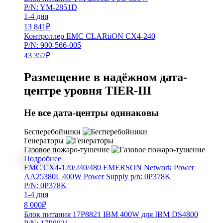
P/N: YM-2851D
1-4 дня
13 841
₽
Контроллер EMC CLARiiON CX4-240
P/N: 900-566-005
43 357
₽
Размещение в надёжном дата-
центре уровня TIER-III
Не все дата-центры одинаковы
Бесперебойники
Генераторы
Газовое пожаро-тушение
Подробнее
EMC CX4-120/240/480 EMERSON Network Power
AA25380L 400W Power Supply p/n: 0P378K
P/N: 0P378K
1-4 дня
8 000
₽
Блок питания 17P8821 IBM 400W для IBM DS4800