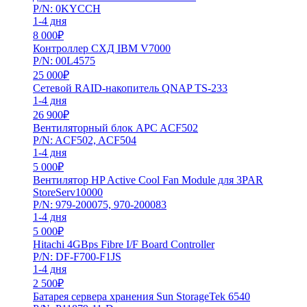
P/N: 0KYCCH
1-4 дня
8 000
₽
Контроллер СХД IBM V7000
P/N: 00L4575
25 000
₽
Сетевой RAID-накопитель QNAP TS-233
1-4 дня
26 900
₽
Вентиляторный блок APC ACF502
P/N: ACF502, ACF504
1-4 дня
5 000
₽
Вентилятор HP Active Cool Fan Module для 3PAR
StoreServ10000
P/N: 979-200075, 970-200083
1-4 дня
5 000
₽
Hitachi 4GBps Fibre I/F Board Controller
P/N: DF-F700-F1JS
1-4 дня
2 500
₽
Батарея сервера хранения Sun StorageTek 6540