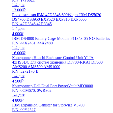
P/N: 17P8821
1-4 дня
13 000
₽
Блок питания IBM 42D3346 600W для IBM DS5020
DS4700 DS3950 EXP520 EXP810 EXP5000
P/N: 42D3346 42D3345
1-4 дня
4 000
₽
IBM DS4800 Battery Cage Module P11843-05 NO-Batteries
P/N: 44X2481, 44X2480
1-4 дня
16 000
₽
Контроллер Hitachi Enclosure Control Unit Y1JA
4xHSSDC для систем хранения DF700-RKAJ DF600
AMS200 AMS500 AMS1000
P/N: 3272170-B
1-4 дня
4 500
₽
Контроллер Dell Dual Port PowerVault MD3000i
P/N: 0CM670, 0WR862
1-4 дня
4 800
₽
IBM Expansion Canister for Storwize V3700
P/N: 00Y2527