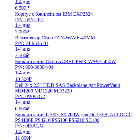
1-4 дня
6 500
₽
Корпус с бэкплейном IBM EXP2524
P/N: 69Y2921
1-4 дня
7 000
₽
Вентилятор Cisco FAN-WAVE-40MM
P/N: 74-9536-01
1-4 дня
2 500
₽
Блок питания Cisco ACBEL PWR-WAVE-450W
P/N: 800-36804-01
1-4 дня
10 500
₽
Dell 24x 2.5" HDD SAS Backplane для PowerVault
MD1200 MD1220 MD3220
P/N: 0WK7G2
1-4 дня
6 600
₽
Блок питания L700E-S0 700W для Dell EQUALLOGIC
PS4100E PS4210 PS6100 PS6210 SC100
P/N: 0R0C2G
1-4 дня
11 000
₽