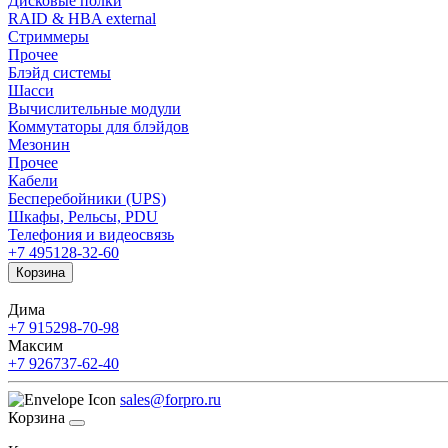
Дисковые полки
RAID & HBA external
Стриммеры
Прочее
Блэйд системы
Шасси
Вычислительные модули
Коммутаторы для блэйдов
Мезонин
Прочее
Кабели
Бесперебойники (UPS)
Шкафы, Рельсы, PDU
Телефония и видеосвязь
+7 495
128-32-60
Корзина
Дима
+7 915
298-70-98
Максим
+7 926
737-62-40
sales@forpro.ru
Корзина