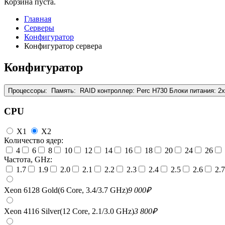
Корзина пуста.
Главная
Серверы
Конфигуратор
Конфигуратор сервера
Конфигуратор
Процессоры:
Память:
RAID контроллер:
Perc H730
Блоки питания:
2
CPU
X1
X2
Количество ядер:
4
6
8
10
12
14
16
18
20
24
26
Частота, GHz:
1.7
1.9
2.0
2.1
2.2
2.3
2.4
2.5
2.6
2.7
Xeon 6128 Gold(6 Core, 3.4/3.7 GHz)
9 000
₽
Xeon 4116 Silver(12 Core, 2.1/3.0 GHz)
3 800
₽