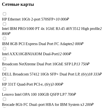
Сетевые карты
HP Ethernet 10Gb 2-port 570SFP+
10 000
₽
Intel IBM PRO/1000 PT 4x 1GbE RJ-45 46Y3512 High profile
2
800
₽
IBM 8GB PCI Express Dual Port FC Adapter
2 000
₽
Intel AXX10GBNIAIOM Dual-Port
12 000
₽
Broadcom NetXtreme Dual Port 10GbE SFP LP
13 750
₽
DELL Broadcom 57412 10Gb SFP+ Dual Port LP, (б/у)
18 333
₽
HP 331T Quad-Port PCI-e, (б/у)
3 000
₽
Lenovo Intel OPA 100 100GB QSFP LP
7 700
₽
Brocade 8Gb FC Dual–port HBA for IBM System x
3 200
₽