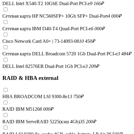
DELL Intel X540-T2 10GbE Dual-Port PCI-e
9 166
₽
Сетевая карта HP NC560SFP+ 10Gb SFP+ Dual-Port
4 000
₽
Сетевая карта IBM I340-T4 Quad-Port PCI-e
6 000
₽
Cisco Network Card A0+ | 73-14093-08
10 450
₽
Сетевая карта DELL Broadcom 5720 1Gb Dual-Port PCI-e
3 484
₽
DELL Intel 82576EB Dual-Port 1Gb PCI-e
3 209
₽
RAID & HBA external
HBA BROADCOM LSI 9300-8e
13 750
₽
RAID IBM M5120
8 000
₽
RAID IBM ServeRAID 5225(кэш 4Gb)
35 200
₽