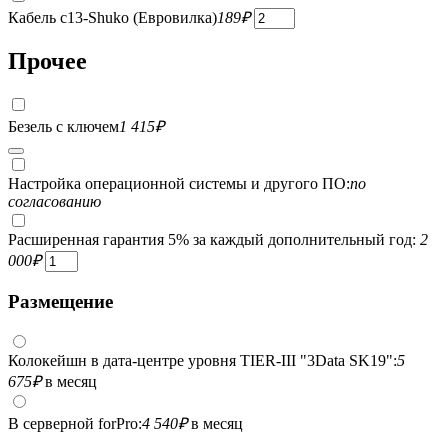
Кабель c13-Shuko (Евровилка)
189
₽
Прочее
Безель с ключем
1 415
₽
Настройка операционной системы и другого ПО:
по
согласованию
Расширенная гарантия 5% за каждый дополнительный год:
2
000
₽
Размещение
Колокейшн в дата-центре уровня TIER-III "3Data SK19":
5
675
₽
в месяц
В серверной forPro:
4 540
₽
в месяц