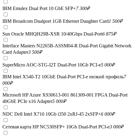
IBM Emulex Dual Port 10 GbE SFP+
7 300
₽
IBM Broadcom Dualport 1GB Ethernet Daughter Card
1 500
₽
Sun Oracle MHQH29B-XSR 10/40Gbps Dual-Port
6 875
₽
Interface Masters N2265B-ASSM04-R Dual-Port Gigabit Network
Card Adapter
3 500
₽
SuperMicro AOC-STG-I2T Dual-Port 10Gb PCI-e
5 000
₽
IBM Intel X540-T2 10GbE Dual-Port PCI-e низкий профиль
7
000
₽
Microsoft HP Azure X930613-001 861309-001 FPGA Dual-Port
40GbE PCIe x16 Adapter
5 000
₽
NDC Dell Intel X710 10Gb i350 2xRJ-45 2xSFP+
6 000
₽
Сетевая карта HP NC530SFP+ 10Gb Dual-Port PCI-e
3 000
₽