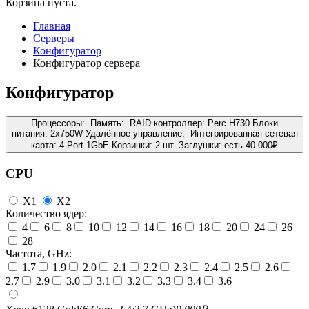
Корзина пуста.
Главная
Серверы
Конфигуратор
Конфигуратор сервера
Конфигуратор
Процессоры:
Память:
RAID контроллер:
Perc H730
Блоки
питания:
2x750W
Удалённое управление:
Интегрированная сетевая
карта:
4 Port 1GbE
Корзинки:
2 шт.
Заглушки:
есть
40 000
₽
CPU
X1
X2
Количество ядер:
4
6
8
10
12
14
16
18
20
24
26
28
Частота, GHz:
1.7
1.9
2.0
2.1
2.2
2.3
2.4
2.5
2.6
2.7
2.9
3.0
3.1
3.2
3.3
3.4
3.6