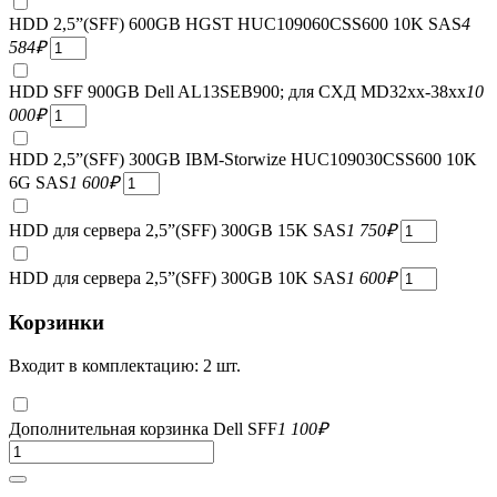
HDD 2,5”(SFF) 600GB HGST HUC109060CSS600 10K SAS
4
584
₽
HDD SFF 900GB Dell AL13SEB900; для СХД MD32xx-38xx
10
000
₽
HDD 2,5”(SFF) 300GB IBM-Storwize HUC109030CSS600 10K
6G SAS
1 600
₽
HDD для сервера 2,5”(SFF) 300GB 15K SAS
1 750
₽
HDD для сервера 2,5”(SFF) 300GB 10K SAS
1 600
₽
Корзинки
Входит в комплектацию: 2 шт.
Дополнительная корзинка Dell SFF
1 100
₽