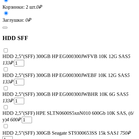
Корзинки: 2 шт.
0
₽
Заглушки:
0
₽
HDD SFF
HDD 2,5”(SFF) 300GB HP EG000300JWFVB 10K 12G SAS
5
133
₽
HDD 2,5”(SFF) 300GB HP EG000300JWEBF 10K 12G SAS
5
133
₽
HDD 2,5”(SFF) 300GB HP EG000300JWBHR 10K 6G SAS
5
133
₽
HDD 2,5”(SFF) HPE SLTN0600S5xnN010 600Gb 10K SAS, (б/
у)
4 600
₽
HDD 2,5”(SFF) 300GB Seagate ST9300653SS 15k SAS
1 750
₽