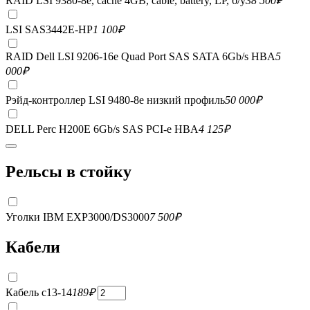
RAID LSI 9380-8e, сache 4GB, cable, battery, LP, б/у
38 500
₽
LSI SAS3442E-HP
1 100
₽
RAID Dell LSI 9206-16e Quad Port SAS SATA 6Gb/s HBA
5
000
₽
Рэйд-контроллер LSI 9480-8e низкий профиль
50 000
₽
DELL Perc H200E 6Gb/s SAS PCI-e HBA
4 125
₽
Рельсы в стойку
Уголки IBM EXP3000/DS3000
7 500
₽
Кабели
Кабель c13-14
189
₽