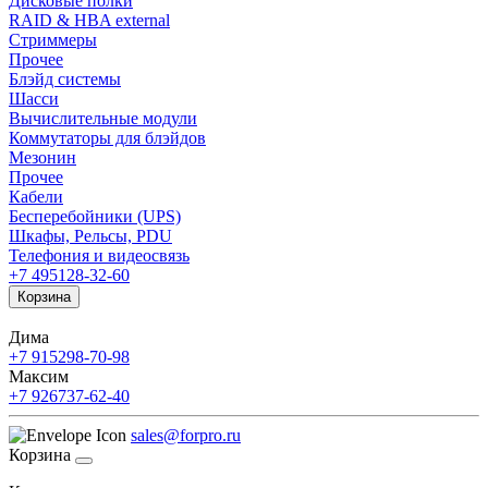
Дисковые полки
RAID & HBA external
Стриммеры
Прочее
Блэйд системы
Шасси
Вычислительные модули
Коммутаторы для блэйдов
Мезонин
Прочее
Кабели
Бесперебойники (UPS)
Шкафы, Рельсы, PDU
Телефония и видеосвязь
+7 495
128-32-60
Корзина
Дима
+7 915
298-70-98
Максим
+7 926
737-62-40
sales@forpro.ru
Корзина