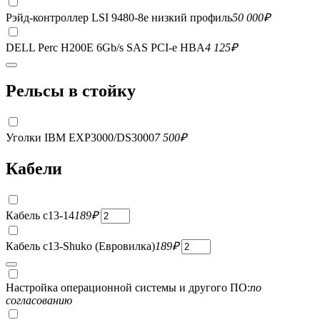
Рэйд-контроллер LSI 9480-8e низкий профиль
50 000
₽
DELL Perc H200E 6Gb/s SAS PCI-e HBA
4 125
₽
Рельсы в стойку
Уголки IBM EXP3000/DS3000
7 500
₽
Кабели
Кабель c13-14
189
₽
Кабель c13-Shuko (Евровилка)
189
₽
Настройка операционной системы и другого ПО:
по
согласованию