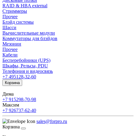
Дисковые полки
RAID & HBA external
Стриммеры
Прочее
Блэйд системы
Шасси
Вычислительные модули
Коммутаторы для блэйдов
Мезонин
Прочее
Кабели
Бесперебойники (UPS)
Шкафы, Рельсы, PDU
Телефония и видеосвязь
+7 495
128-32-60
Корзина
Дима
+7 915
298-70-98
Максим
+7 926
737-62-40
sales@forpro.ru
Корзина