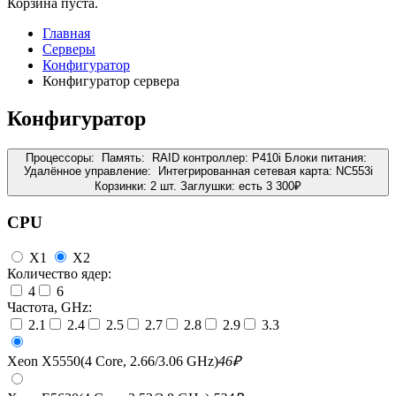
Корзина пуста.
Главная
Серверы
Конфигуратор
Конфигуратор сервера
Конфигуратор
Процессоры:
Память:
RAID контроллер:
P410i
Блоки питания:
Удалённое управление:
Интегрированная сетевая карта:
NC553i
Корзинки:
2 шт.
Заглушки:
есть
3 300
₽
CPU
X1
X2
Количество ядер:
4
6
Частота, GHz:
2.1
2.4
2.5
2.7
2.8
2.9
3.3
Xeon X5550(4 Core, 2.66/3.06 GHz)
46
₽