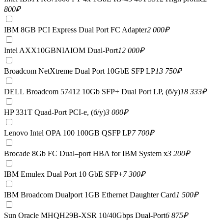
800
₽
IBM 8GB PCI Express Dual Port FC Adapter
2 000
₽
Intel AXX10GBNIAIOM Dual-Port
12 000
₽
Broadcom NetXtreme Dual Port 10GbE SFP LP
13 750
₽
DELL Broadcom 57412 10Gb SFP+ Dual Port LP, (б/у)
18 333
₽
HP 331T Quad-Port PCI-e, (б/у)
3 000
₽
Lenovo Intel OPA 100 100GB QSFP LP
7 700
₽
Brocade 8Gb FC Dual–port HBA for IBM System x
3 200
₽
IBM Emulex Dual Port 10 GbE SFP+
7 300
₽
IBM Broadcom Dualport 1GB Ethernet Daughter Card
1 500
₽
Sun Oracle MHQH29B-XSR 10/40Gbps Dual-Port
6 875
₽