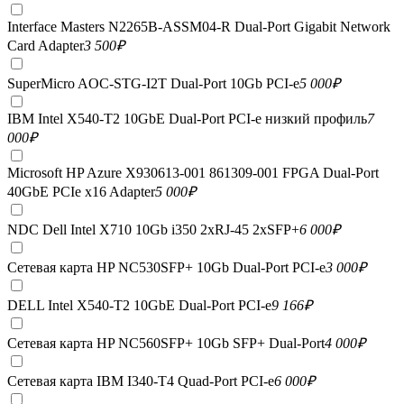
Interface Masters N2265B-ASSM04-R Dual-Port Gigabit Network
Card Adapter
3 500
₽
SuperMicro AOC-STG-I2T Dual-Port 10Gb PCI-e
5 000
₽
IBM Intel X540-T2 10GbE Dual-Port PCI-e низкий профиль
7
000
₽
Microsoft HP Azure X930613-001 861309-001 FPGA Dual-Port
40GbE PCIe x16 Adapter
5 000
₽
NDC Dell Intel X710 10Gb i350 2xRJ-45 2xSFP+
6 000
₽
Сетевая карта HP NC530SFP+ 10Gb Dual-Port PCI-e
3 000
₽
DELL Intel X540-T2 10GbE Dual-Port PCI-e
9 166
₽
Сетевая карта HP NC560SFP+ 10Gb SFP+ Dual-Port
4 000
₽
Сетевая карта IBM I340-T4 Quad-Port PCI-e
6 000
₽