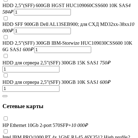
HDD 2,5”(SFF) 600GB HGST HUC109060CSS600 10K SAS
4
584
₽
HDD SFF 900GB Dell AL13SEB900; для СХД MD32xx-38xx
10
000
₽
HDD 2,5”(SFF) 300GB IBM-Storwize HUC109030CSS600 10K
6G SAS
1 600
₽
HDD для сервера 2,5”(SFF) 300GB 15K SAS
1 750
₽
HDD для сервера 2,5”(SFF) 300GB 10K SAS
1 600
₽
Сетевые карты
HP Ethernet 10Gb 2-port 570SFP+
10 000
₽
Intel IBM PRO/1000 PT 4x 1GbE RJ-45 46Y3512 High profile
2