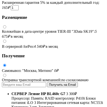
Расширенная гарантия 5% за каждый дополнительный год:
165
₽
Размещение
Колокейшн в дата-центре уровня TIER-III "3Data SK19":
5
675
₽
в месяц
В серверной forPro:
4 540
₽
в месяц
Получение
Самовывоз: "Москва, Митино"
0
₽
Отправка транспортной компанией:
по согласованию
СЕРВЕР
Лезвие HP BL460c G7
3 300
₽
Процессор:
Память:
RAID контроллер:
P410i
Блоки
питания:
iLO 3
Интегрированная сетевая карта: NC553i
Корзинки: 2 шт.
Заглушки