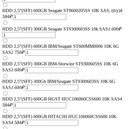
HDD 2,5”(SFF) 600GB Seagate ST9600205SS 10K SAS, (б/у)
4
584
₽
HDD 2,5”(SFF) 300GB Seagate ST9300603SS 10k SAS
1 600
₽
HDD 2,5”(SFF) 600GB IBM/Seagate ST600MM0006 10K 6G
SAS
2 750
₽
HDD 2,5”(SFF) 300GB IBM-Storwize ST9300605SS 10K 6G
SAS
1 600
₽
HDD 2,5”(SFF) 300Gb IBM/Seagate ST9300603SS 10K 6G
SAS
1 600
₽
HDD 2,5”(SFF) 600GB HGST HUC106060CSS600 10K SAS
4
584
₽
HDD 2,5”(SFF) 600GB HITACHI HUC106060CSS600 10K
SAS
4 584
₽