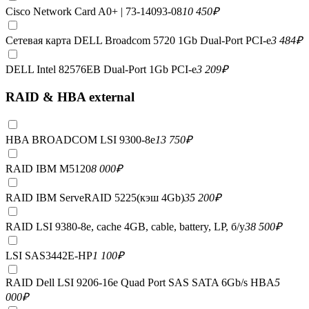
Cisco Network Card A0+ | 73-14093-08
10 450
₽
Сетевая карта DELL Broadcom 5720 1Gb Dual-Port PCI-e
3 484
₽
DELL Intel 82576EB Dual-Port 1Gb PCI-e
3 209
₽
RAID & HBA external
HBA BROADCOM LSI 9300-8e
13 750
₽
RAID IBM M5120
8 000
₽
RAID IBM ServeRAID 5225(кэш 4Gb)
35 200
₽
RAID LSI 9380-8e, сache 4GB, cable, battery, LP, б/у
38 500
₽
LSI SAS3442E-HP
1 100
₽
RAID Dell LSI 9206-16e Quad Port SAS SATA 6Gb/s HBA
5
000
₽