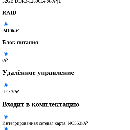
32GB DDR3-12800L
4 000
₽
RAID
P410i
0
₽
Блок питания
0
₽
Удалённое управление
iLO 3
0
₽
Входит в комплектацию
Интегрированная сетевая карта: NC553i
0
₽