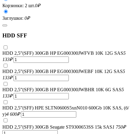
Корзинки: 2 шт.
0
₽
Заглушки:
0
₽
HDD SFF
HDD 2,5”(SFF) 300GB HP EG000300JWFVB 10K 12G SAS
5
133
₽
HDD 2,5”(SFF) 300GB HP EG000300JWEBF 10K 12G SAS
5
133
₽
HDD 2,5”(SFF) 300GB HP EG000300JWBHR 10K 6G SAS
5
133
₽
HDD 2,5”(SFF) HPE SLTN0600S5xnN010 600Gb 10K SAS, (б/
у)
4 600
₽
HDD 2,5”(SFF) 300GB Seagate ST9300653SS 15k SAS
1 750
₽