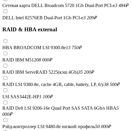
Сетевая карта DELL Broadcom 5720 1Gb Dual-Port PCI-e
3 484
₽
DELL Intel 82576EB Dual-Port 1Gb PCI-e
3 209
₽
RAID & HBA external
HBA BROADCOM LSI 9300-8e
13 750
₽
RAID IBM M5120
8 000
₽
RAID IBM ServeRAID 5225(кэш 4Gb)
35 200
₽
RAID LSI 9380-8e, сache 4GB, cable, battery, LP, б/у
38 500
₽
LSI SAS3442E-HP
1 100
₽
RAID Dell LSI 9206-16e Quad Port SAS SATA 6Gb/s HBA
5
000
₽
Рэйд-контроллер LSI 9480-8e низкий профиль
50 000
₽