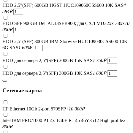
HDD 2,5”(SFF) 600GB HGST HUC109060CSS600 10K SAS
4
584
₽
HDD SFF 900GB Dell AL13SEB900; для СХД MD32xx-38xx
10
000
₽
HDD 2,5”(SFF) 300GB IBM-Storwize HUC109030CSS600 10K
6G SAS
1 600
₽
HDD для сервера 2,5”(SFF) 300GB 15K SAS
1 750
₽
HDD для сервера 2,5”(SFF) 300GB 10K SAS
1 600
₽
Сетевые карты
HP Ethernet 10Gb 2-port 570SFP+
10 000
₽
Intel IBM PRO/1000 PT 4x 1GbE RJ-45 46Y3512 High profile
2
800
₽