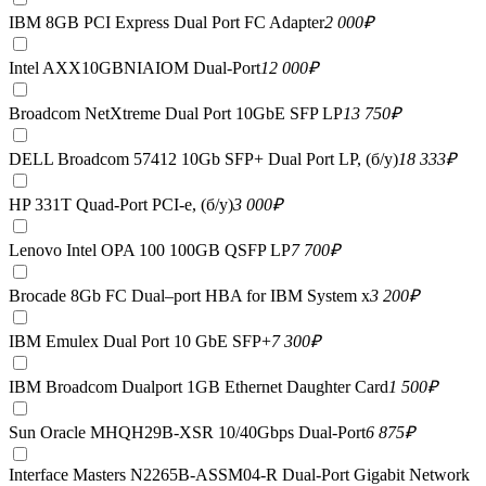
IBM 8GB PCI Express Dual Port FC Adapter
2 000
₽
Intel AXX10GBNIAIOM Dual-Port
12 000
₽
Broadcom NetXtreme Dual Port 10GbE SFP LP
13 750
₽
DELL Broadcom 57412 10Gb SFP+ Dual Port LP, (б/у)
18 333
₽
HP 331T Quad-Port PCI-e, (б/у)
3 000
₽
Lenovo Intel OPA 100 100GB QSFP LP
7 700
₽
Brocade 8Gb FC Dual–port HBA for IBM System x
3 200
₽
IBM Emulex Dual Port 10 GbE SFP+
7 300
₽
IBM Broadcom Dualport 1GB Ethernet Daughter Card
1 500
₽
Sun Oracle MHQH29B-XSR 10/40Gbps Dual-Port
6 875
₽
Interface Masters N2265B-ASSM04-R Dual-Port Gigabit Network