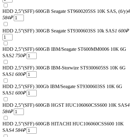
HDD 2,5”(SFF) 600GB Seagate ST9600205SS 10K SAS, (б/у)
4
584
₽
HDD 2,5”(SFF) 300GB Seagate ST9300603SS 10k SAS
1 600
₽
HDD 2,5”(SFF) 600GB IBM/Seagate ST600MM0006 10K 6G
SAS
2 750
₽
HDD 2,5”(SFF) 300GB IBM-Storwize ST9300605SS 10K 6G
SAS
1 600
₽
HDD 2,5”(SFF) 300Gb IBM/Seagate ST9300603SS 10K 6G
SAS
1 600
₽
HDD 2,5”(SFF) 600GB HGST HUC106060CSS600 10K SAS
4
584
₽
HDD 2,5”(SFF) 600GB HITACHI HUC106060CSS600 10K
SAS
4 584
₽