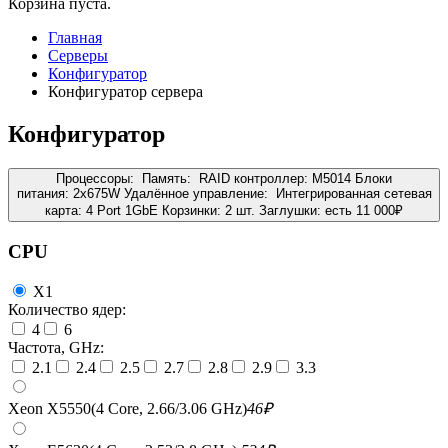
Корзина пуста.
Главная
Серверы
Конфигуратор
Конфигуратор сервера
Конфигуратор
Процессоры:
Память:
RAID контроллер:
M5014
Блоки
питания:
2x675W
Удалённое управление:
Интегрированная сетевая
карта:
4 Port 1GbE
Корзинки:
2 шт.
Заглушки:
есть
11 000
₽
CPU
X1
Количество ядер:
4
6
Частота, GHz:
2.1
2.4
2.5
2.7
2.8
2.9
3.3
Xeon X5550(4 Core, 2.66/3.06 GHz)
46
₽