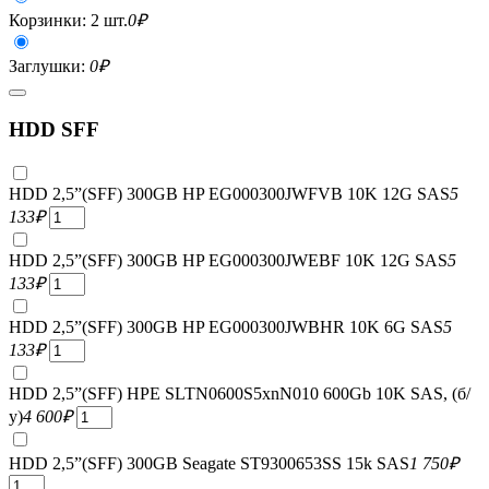
Корзинки: 2 шт.
0
₽
Заглушки:
0
₽
HDD SFF
HDD 2,5”(SFF) 300GB HP EG000300JWFVB 10K 12G SAS
5
133
₽
HDD 2,5”(SFF) 300GB HP EG000300JWEBF 10K 12G SAS
5
133
₽
HDD 2,5”(SFF) 300GB HP EG000300JWBHR 10K 6G SAS
5
133
₽
HDD 2,5”(SFF) HPE SLTN0600S5xnN010 600Gb 10K SAS, (б/
у)
4 600
₽
HDD 2,5”(SFF) 300GB Seagate ST9300653SS 15k SAS
1 750
₽