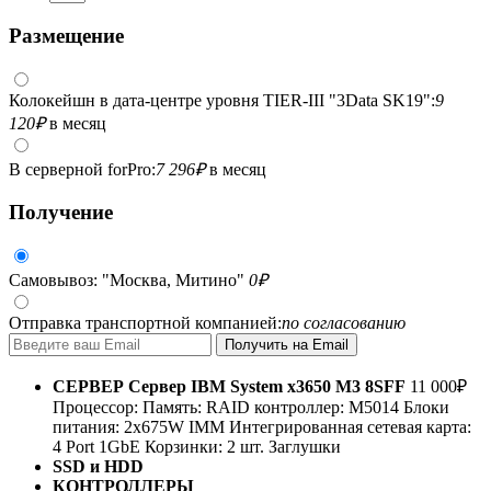
Размещение
Колокейшн в дата-центре уровня TIER-III "3Data SK19":
9
120
₽
в месяц
В серверной forPro:
7 296
₽
в месяц
Получение
Самовывоз: "Москва, Митино"
0
₽
Отправка транспортной компанией:
по согласованию
СЕРВЕР
Сервер IBM System x3650 M3 8SFF
11 000
₽
Процессор:
Память:
RAID контроллер:
M5014
Блоки
питания:
2x675W
IMM
Интегрированная сетевая карта:
4 Port 1GbE
Корзинки: 2 шт.
Заглушки
SSD и HDD
КОНТРОЛЛЕРЫ