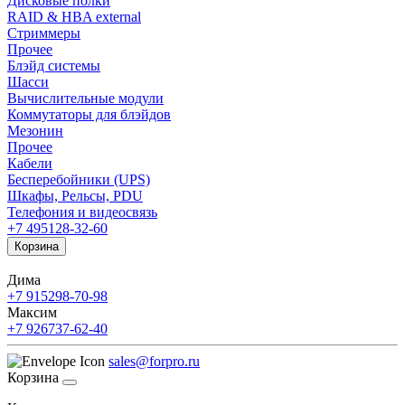
Дисковые полки
RAID & HBA external
Стриммеры
Прочее
Блэйд системы
Шасси
Вычислительные модули
Коммутаторы для блэйдов
Мезонин
Прочее
Кабели
Бесперебойники (UPS)
Шкафы, Рельсы, PDU
Телефония и видеосвязь
+7 495
128-32-60
Корзина
Дима
+7 915
298-70-98
Максим
+7 926
737-62-40
sales@forpro.ru
Корзина