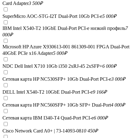
Card Adapter
3 500
₽
SuperMicro AOC-STG-I2T Dual-Port 10Gb PCI-e
5 000
₽
IBM Intel X540-T2 10GbE Dual-Port PCI-e низкий профиль
7
000
₽
Microsoft HP Azure X930613-001 861309-001 FPGA Dual-Port
40GbE PCIe x16 Adapter
5 000
₽
NDC Dell Intel X710 10Gb i350 2xRJ-45 2xSFP+
6 000
₽
Сетевая карта HP NC530SFP+ 10Gb Dual-Port PCI-e
3 000
₽
DELL Intel X540-T2 10GbE Dual-Port PCI-e
9 166
₽
Сетевая карта HP NC560SFP+ 10Gb SFP+ Dual-Port
4 000
₽
Сетевая карта IBM I340-T4 Quad-Port PCI-e
6 000
₽
Cisco Network Card A0+ | 73-14093-08
10 450
₽