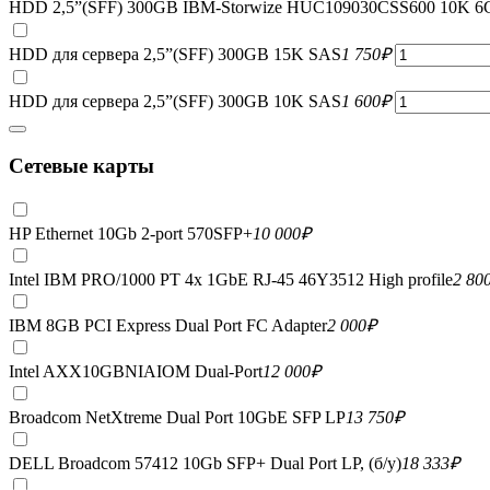
HDD 2,5”(SFF) 300GB IBM-Storwize HUC109030CSS600 10K 6
HDD для сервера 2,5”(SFF) 300GB 15K SAS
1 750
₽
HDD для сервера 2,5”(SFF) 300GB 10K SAS
1 600
₽
Сетевые карты
HP Ethernet 10Gb 2-port 570SFP+
10 000
₽
Intel IBM PRO/1000 PT 4x 1GbE RJ-45 46Y3512 High profile
2 80
IBM 8GB PCI Express Dual Port FC Adapter
2 000
₽
Intel AXX10GBNIAIOM Dual-Port
12 000
₽
Broadcom NetXtreme Dual Port 10GbE SFP LP
13 750
₽
DELL Broadcom 57412 10Gb SFP+ Dual Port LP, (б/у)
18 333
₽