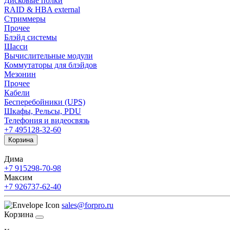
Дисковые полки
RAID & HBA external
Стриммеры
Прочее
Блэйд системы
Шасси
Вычислительные модули
Коммутаторы для блэйдов
Мезонин
Прочее
Кабели
Бесперебойники (UPS)
Шкафы, Рельсы, PDU
Телефония и видеосвязь
+7 495
128-32-60
Корзина
Дима
+7 915
298-70-98
Максим
+7 926
737-62-40
sales@forpro.ru
Корзина