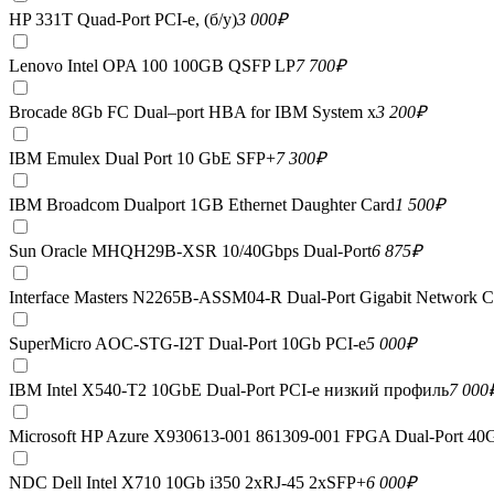
HP 331T Quad-Port PCI-e, (б/у)
3 000
₽
Lenovo Intel OPA 100 100GB QSFP LP
7 700
₽
Brocade 8Gb FC Dual–port HBA for IBM System x
3 200
₽
IBM Emulex Dual Port 10 GbE SFP+
7 300
₽
IBM Broadcom Dualport 1GB Ethernet Daughter Card
1 500
₽
Sun Oracle MHQH29B-XSR 10/40Gbps Dual-Port
6 875
₽
Interface Masters N2265B-ASSM04-R Dual-Port Gigabit Network C
SuperMicro AOC-STG-I2T Dual-Port 10Gb PCI-e
5 000
₽
IBM Intel X540-T2 10GbE Dual-Port PCI-e низкий профиль
7 000
Microsoft HP Azure X930613-001 861309-001 FPGA Dual-Port 40
NDC Dell Intel X710 10Gb i350 2xRJ-45 2xSFP+
6 000
₽