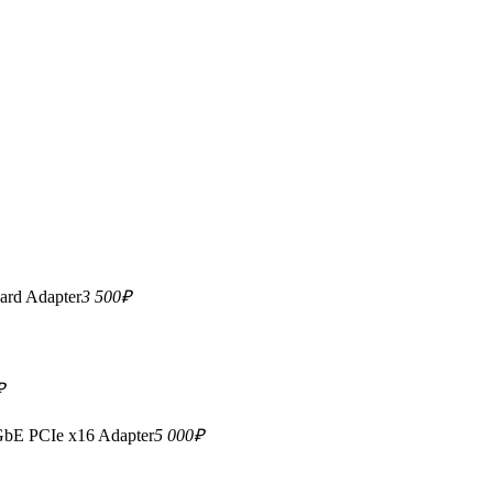
ard Adapter
3 500
₽
₽
GbE PCIe x16 Adapter
5 000
₽