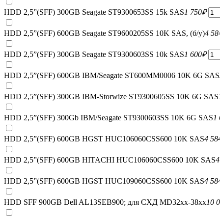
HDD 2,5”(SFF) 300GB Seagate ST9300653SS 15k SAS
1 750
₽
HDD 2,5”(SFF) 600GB Seagate ST9600205SS 10K SAS, (б/у)
4 58
HDD 2,5”(SFF) 300GB Seagate ST9300603SS 10k SAS
1 600
₽
HDD 2,5”(SFF) 600GB IBM/Seagate ST600MM0006 10K 6G SAS
HDD 2,5”(SFF) 300GB IBM-Storwize ST9300605SS 10K 6G SAS
HDD 2,5”(SFF) 300Gb IBM/Seagate ST9300603SS 10K 6G SAS
1
HDD 2,5”(SFF) 600GB HGST HUC106060CSS600 10K SAS
4 58
HDD 2,5”(SFF) 600GB HITACHI HUC106060CSS600 10K SAS
4
HDD 2,5”(SFF) 600GB HGST HUC109060CSS600 10K SAS
4 58
HDD SFF 900GB Dell AL13SEB900; для СХД MD32xx-38xx
10 