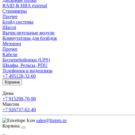
Дисковые полки
RAID & HBA external
Стриммеры
Прочее
Блэйд системы
Шасси
Вычислительные модули
Коммутаторы для блэйдов
Мезонин
Прочее
Кабели
Бесперебойники (UPS)
Шкафы, Рельсы, PDU
Телефония и видеосвязь
+7 495
128-32-60
Корзина
Дима
+7 915
298-70-98
Максим
+7 926
737-62-40
sales@forpro.ru
Корзина