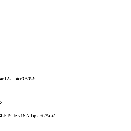
ard Adapter
3 500
₽
₽
GbE PCIe x16 Adapter
5 000
₽