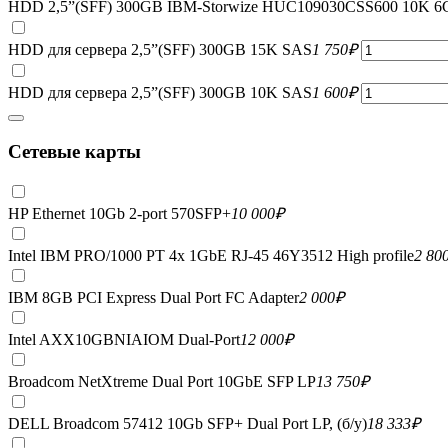
HDD 2,5”(SFF) 300GB IBM-Storwize HUC109030CSS600 10K 6
HDD для сервера 2,5”(SFF) 300GB 15K SAS
1 750
₽
HDD для сервера 2,5”(SFF) 300GB 10K SAS
1 600
₽
Сетевые карты
HP Ethernet 10Gb 2-port 570SFP+
10 000
₽
Intel IBM PRO/1000 PT 4x 1GbE RJ-45 46Y3512 High profile
2 80
IBM 8GB PCI Express Dual Port FC Adapter
2 000
₽
Intel AXX10GBNIAIOM Dual-Port
12 000
₽
Broadcom NetXtreme Dual Port 10GbE SFP LP
13 750
₽
DELL Broadcom 57412 10Gb SFP+ Dual Port LP, (б/у)
18 333
₽