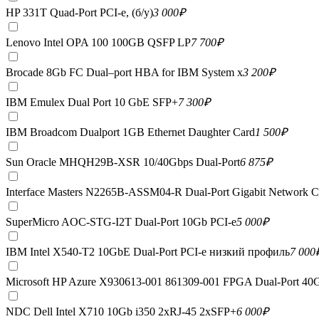
HP 331T Quad-Port PCI-e, (б/у)
3 000
₽
Lenovo Intel OPA 100 100GB QSFP LP
7 700
₽
Brocade 8Gb FC Dual–port HBA for IBM System x
3 200
₽
IBM Emulex Dual Port 10 GbE SFP+
7 300
₽
IBM Broadcom Dualport 1GB Ethernet Daughter Card
1 500
₽
Sun Oracle MHQH29B-XSR 10/40Gbps Dual-Port
6 875
₽
Interface Masters N2265B-ASSM04-R Dual-Port Gigabit Network C
SuperMicro AOC-STG-I2T Dual-Port 10Gb PCI-e
5 000
₽
IBM Intel X540-T2 10GbE Dual-Port PCI-e низкий профиль
7 000
Microsoft HP Azure X930613-001 861309-001 FPGA Dual-Port 40
NDC Dell Intel X710 10Gb i350 2xRJ-45 2xSFP+
6 000
₽