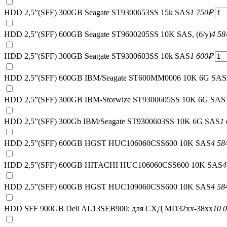
HDD 2,5”(SFF) 300GB Seagate ST9300653SS 15k SAS
1 750
₽
HDD 2,5”(SFF) 600GB Seagate ST9600205SS 10K SAS, (б/у)
4 58
HDD 2,5”(SFF) 300GB Seagate ST9300603SS 10k SAS
1 600
₽
HDD 2,5”(SFF) 600GB IBM/Seagate ST600MM0006 10K 6G SAS
HDD 2,5”(SFF) 300GB IBM-Storwize ST9300605SS 10K 6G SAS
HDD 2,5”(SFF) 300Gb IBM/Seagate ST9300603SS 10K 6G SAS
1
HDD 2,5”(SFF) 600GB HGST HUC106060CSS600 10K SAS
4 58
HDD 2,5”(SFF) 600GB HITACHI HUC106060CSS600 10K SAS
4
HDD 2,5”(SFF) 600GB HGST HUC109060CSS600 10K SAS
4 58
HDD SFF 900GB Dell AL13SEB900; для СХД MD32xx-38xx
10 