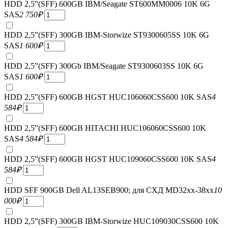
HDD 2,5”(SFF) 600GB IBM/Seagate ST600MM0006 10K 6G
SAS
2 750
₽
HDD 2,5”(SFF) 300GB IBM-Storwize ST9300605SS 10K 6G
SAS
1 600
₽
HDD 2,5”(SFF) 300Gb IBM/Seagate ST9300603SS 10K 6G
SAS
1 600
₽
HDD 2,5”(SFF) 600GB HGST HUC106060CSS600 10K SAS
4
584
₽
HDD 2,5”(SFF) 600GB HITACHI HUC106060CSS600 10K
SAS
4 584
₽
HDD 2,5”(SFF) 600GB HGST HUC109060CSS600 10K SAS
4
584
₽
HDD SFF 900GB Dell AL13SEB900; для СХД MD32xx-38xx
10
000
₽
HDD 2,5”(SFF) 300GB IBM-Storwize HUC109030CSS600 10K