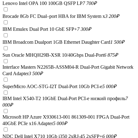
Lenovo Intel OPA 100 100GB QSFP LP
7 700
₽
Brocade 8Gb FC Dual–port HBA for IBM System x
3 200
₽
IBM Emulex Dual Port 10 GbE SFP+
7 300
₽
IBM Broadcom Dualport 1GB Ethernet Daughter Card
1 500
₽
Sun Oracle MHQH29B-XSR 10/40Gbps Dual-Port
6 875
₽
Interface Masters N2265B-ASSM04-R Dual-Port Gigabit Network
Card Adapter
3 500
₽
SuperMicro AOC-STG-I2T Dual-Port 10Gb PCI-e
5 000
₽
IBM Intel X540-T2 10GbE Dual-Port PCI-e низкий профиль
7
000
₽
Microsoft HP Azure X930613-001 861309-001 FPGA Dual-Port
40GbE PCIe x16 Adapter
5 000
₽
NDC Dell Intel X710 10Gb i350 2xRJ-45 2xSFP+
6 000
₽