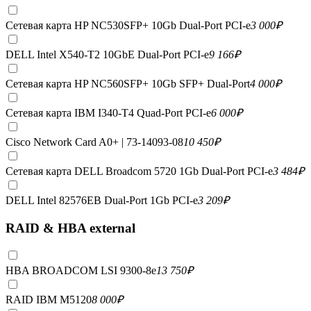
Сетевая карта HP NC530SFP+ 10Gb Dual-Port PCI-e
3 000
₽
DELL Intel X540-T2 10GbE Dual-Port PCI-e
9 166
₽
Сетевая карта HP NC560SFP+ 10Gb SFP+ Dual-Port
4 000
₽
Сетевая карта IBM I340-T4 Quad-Port PCI-e
6 000
₽
Cisco Network Card A0+ | 73-14093-08
10 450
₽
Сетевая карта DELL Broadcom 5720 1Gb Dual-Port PCI-e
3 484
₽
DELL Intel 82576EB Dual-Port 1Gb PCI-e
3 209
₽
RAID & HBA external
HBA BROADCOM LSI 9300-8e
13 750
₽
RAID IBM M5120
8 000
₽