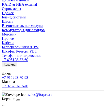
Дисковые полки
RAID & HBA external
Стриммеры
Прочее
Блэйд системы
Шасси
Вычислительные модули
Коммутаторы для блэйдов
Мезонин
Прочее
Кабели
Бесперебойники (UPS)
Шкафы, Рельсы, PDU
Телефония и видеосвязь
+7 495
128-32-60
Корзина
Дима
+7 915
298-70-98
Максим
+7 926
737-62-40
sales@forpro.ru
Корзина