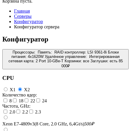
Корзина пуста.
Главная
Серверы
Конфигуратор
Конфигуратор сервера
Конфигуратор
Процессоры:
Память:
RAID контроллер:
LSI 9361-8i
Блоки
питания:
4x1620W
Удалённое управление:
Интегрированная
сетевая карта:
2 Port 10-GBe-T
Корзинки:
все
Заглушки:
есть
85
000
₽
CPU
X1
X2
Количество ядер:
8
18
22
24
Частота, GHz:
2.0
2.2
2.3
Xeon E7-4809v3(8 Core, 2.0 GHz, 6,4Gt/s)
500
₽