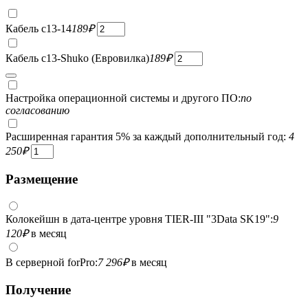
Кабель c13-14
189
₽
Кабель c13-Shuko (Евровилка)
189
₽
Настройка операционной системы и другого ПО:
по
согласованию
Расширенная гарантия 5% за каждый дополнительный год:
4
250
₽
Размещение
Колокейшн в дата-центре уровня TIER-III "3Data SK19":
9
120
₽
в месяц
В серверной forPro:
7 296
₽
в месяц
Получение