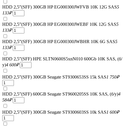
HDD 2,5”(SFF) 300GB HP EG000300JWFVB 10K 12G SAS
5
133
₽
HDD 2,5”(SFF) 300GB HP EG000300JWEBF 10K 12G SAS
5
133
₽
HDD 2,5”(SFF) 300GB HP EG000300JWBHR 10K 6G SAS
5
133
₽
HDD 2,5”(SFF) HPE SLTN0600S5xnN010 600Gb 10K SAS, (б/
у)
4 600
₽
HDD 2,5”(SFF) 300GB Seagate ST9300653SS 15k SAS
1 750
₽
HDD 2,5”(SFF) 600GB Seagate ST9600205SS 10K SAS, (б/у)
4
584
₽
HDD 2,5”(SFF) 300GB Seagate ST9300603SS 10k SAS
1 600
₽