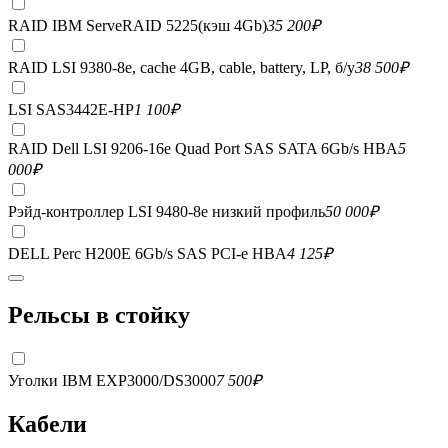
RAID IBM ServeRAID 5225(кэш 4Gb)
35 200
₽
RAID LSI 9380-8e, сache 4GB, cable, battery, LP, б/у
38 500
₽
LSI SAS3442E-HP
1 100
₽
RAID Dell LSI 9206-16e Quad Port SAS SATA 6Gb/s HBA
5
000
₽
Рэйд-контроллер LSI 9480-8e низкий профиль
50 000
₽
DELL Perc H200E 6Gb/s SAS PCI-e HBA
4 125
₽
Рельсы в стойку
Уголки IBM EXP3000/DS3000
7 500
₽
Кабели