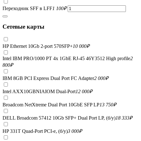
Переходник SFF в LFF
1 100
₽
Сетевые карты
HP Ethernet 10Gb 2-port 570SFP+
10 000
₽
Intel IBM PRO/1000 PT 4x 1GbE RJ-45 46Y3512 High profile
2
800
₽
IBM 8GB PCI Express Dual Port FC Adapter
2 000
₽
Intel AXX10GBNIAIOM Dual-Port
12 000
₽
Broadcom NetXtreme Dual Port 10GbE SFP LP
13 750
₽
DELL Broadcom 57412 10Gb SFP+ Dual Port LP, (б/у)
18 333
₽
HP 331T Quad-Port PCI-e, (б/у)
3 000
₽