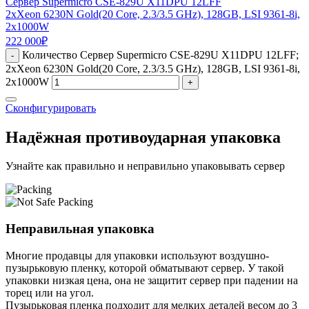
Сервер Supermicro CSE-829U X11DPU 12LFF
2xXeon 6230N Gold(20 Core, 2.3/3.5 GHz), 128GB, LSI 9361-8i,
2x1000W
222 000
₽
Количество Сервер Supermicro CSE-829U X11DPU 12LFF;
-
2xXeon 6230N Gold(20 Core, 2.3/3.5 GHz), 128GB, LSI 9361-8i,
2x1000W
+
Сконфигурировать
Надёжная противоударная упаковка
Узнайте как правильно и неправильно упаковывать сервер
Неправильная упаковка
Многие продавцы для упаковки используют воздушно-
пузырьковую пленку, которой обматывают сервер. У такой
упаковки низкая цена, она не защитит сервер при падении на
торец или на угол.
Пузырьковая пленка подходит для мелких деталей весом до 3