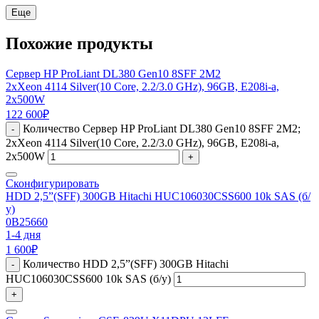
Еще
Похожие продукты
Сервер HP ProLiant DL380 Gen10 8SFF 2M2
2xXeon 4114 Silver(10 Core, 2.2/3.0 GHz), 96GB, E208i-a,
2x500W
122 600
₽
Количество Сервер HP ProLiant DL380 Gen10 8SFF 2M2;
-
2xXeon 4114 Silver(10 Core, 2.2/3.0 GHz), 96GB, E208i-a,
2x500W
+
Сконфигурировать
HDD 2,5”(SFF) 300GB Hitachi HUC106030CSS600 10k SAS (б/
у)
0B25660
1-4 дня
1 600
₽
Количество HDD 2,5”(SFF) 300GB Hitachi
-
HUC106030CSS600 10k SAS (б/у)
+