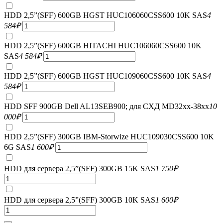
HDD 2,5”(SFF) 600GB HGST HUC106060CSS600 10K SAS
4
584
₽
HDD 2,5”(SFF) 600GB HITACHI HUC106060CSS600 10K
SAS
4 584
₽
HDD 2,5”(SFF) 600GB HGST HUC109060CSS600 10K SAS
4
584
₽
HDD SFF 900GB Dell AL13SEB900; для СХД MD32xx-38xx
10
000
₽
HDD 2,5”(SFF) 300GB IBM-Storwize HUC109030CSS600 10K
6G SAS
1 600
₽
HDD для сервера 2,5”(SFF) 300GB 15K SAS
1 750
₽
HDD для сервера 2,5”(SFF) 300GB 10K SAS
1 600
₽