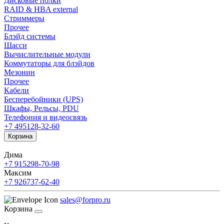
Дисковые полки
RAID & HBA external
Стриммеры
Прочее
Блэйд системы
Шасси
Вычислительные модули
Коммутаторы для блэйдов
Мезонин
Прочее
Кабели
Бесперебойники (UPS)
Шкафы, Рельсы, PDU
Телефония и видеосвязь
+7 495
128-32-60
Корзина
Дима
+7 915
298-70-98
Максим
+7 926
737-62-40
sales@forpro.ru
Корзина