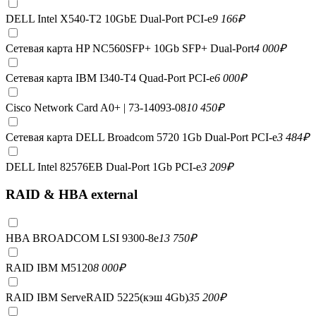
DELL Intel X540-T2 10GbE Dual-Port PCI-e
9 166
₽
Сетевая карта HP NC560SFP+ 10Gb SFP+ Dual-Port
4 000
₽
Сетевая карта IBM I340-T4 Quad-Port PCI-e
6 000
₽
Cisco Network Card A0+ | 73-14093-08
10 450
₽
Сетевая карта DELL Broadcom 5720 1Gb Dual-Port PCI-e
3 484
₽
DELL Intel 82576EB Dual-Port 1Gb PCI-e
3 209
₽
RAID & HBA external
HBA BROADCOM LSI 9300-8e
13 750
₽
RAID IBM M5120
8 000
₽
RAID IBM ServeRAID 5225(кэш 4Gb)
35 200
₽