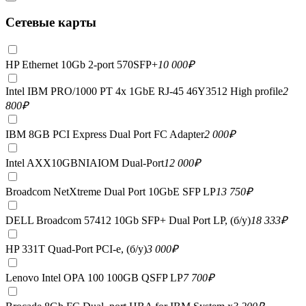
Сетевые карты
HP Ethernet 10Gb 2-port 570SFP+
10 000
₽
Intel IBM PRO/1000 PT 4x 1GbE RJ-45 46Y3512 High profile
2
800
₽
IBM 8GB PCI Express Dual Port FC Adapter
2 000
₽
Intel AXX10GBNIAIOM Dual-Port
12 000
₽
Broadcom NetXtreme Dual Port 10GbE SFP LP
13 750
₽
DELL Broadcom 57412 10Gb SFP+ Dual Port LP, (б/у)
18 333
₽
HP 331T Quad-Port PCI-e, (б/у)
3 000
₽
Lenovo Intel OPA 100 100GB QSFP LP
7 700
₽