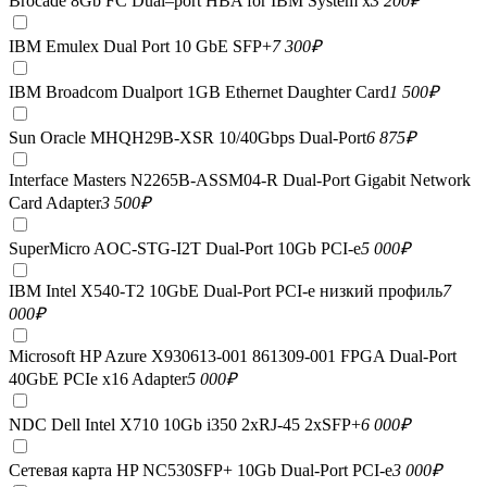
Brocade 8Gb FC Dual–port HBA for IBM System x
3 200
₽
IBM Emulex Dual Port 10 GbE SFP+
7 300
₽
IBM Broadcom Dualport 1GB Ethernet Daughter Card
1 500
₽
Sun Oracle MHQH29B-XSR 10/40Gbps Dual-Port
6 875
₽
Interface Masters N2265B-ASSM04-R Dual-Port Gigabit Network
Card Adapter
3 500
₽
SuperMicro AOC-STG-I2T Dual-Port 10Gb PCI-e
5 000
₽
IBM Intel X540-T2 10GbE Dual-Port PCI-e низкий профиль
7
000
₽
Microsoft HP Azure X930613-001 861309-001 FPGA Dual-Port
40GbE PCIe x16 Adapter
5 000
₽
NDC Dell Intel X710 10Gb i350 2xRJ-45 2xSFP+
6 000
₽
Сетевая карта HP NC530SFP+ 10Gb Dual-Port PCI-e
3 000
₽