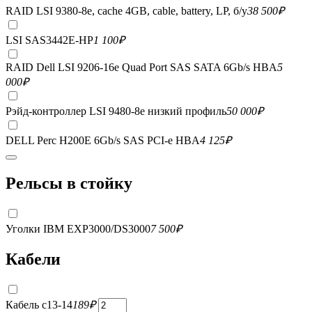
RAID LSI 9380-8e, сache 4GB, cable, battery, LP, б/у
38 500
₽
LSI SAS3442E-HP
1 100
₽
RAID Dell LSI 9206-16e Quad Port SAS SATA 6Gb/s HBA
5
000
₽
Рэйд-контроллер LSI 9480-8e низкий профиль
50 000
₽
DELL Perc H200E 6Gb/s SAS PCI-e HBA
4 125
₽
Рельсы в стойку
Уголки IBM EXP3000/DS3000
7 500
₽
Кабели
Кабель c13-14
189
₽