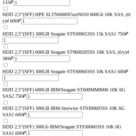
133
₽
HDD 2,5”(SFF) HPE SLTN0600S5xnN010 600Gb 10K SAS, (б/
у)
4 600
₽
HDD 2,5”(SFF) 300GB Seagate ST9300653SS 15k SAS
1 750
₽
HDD 2,5”(SFF) 600GB Seagate ST9600205SS 10K SAS, (б/у)
4
584
₽
HDD 2,5”(SFF) 300GB Seagate ST9300603SS 10k SAS
1 600
₽
HDD 2,5”(SFF) 600GB IBM/Seagate ST600MM0006 10K 6G
SAS
2 750
₽
HDD 2,5”(SFF) 300GB IBM-Storwize ST9300605SS 10K 6G
SAS
1 600
₽
HDD 2,5”(SFF) 300Gb IBM/Seagate ST9300603SS 10K 6G
SAS
1 600
₽