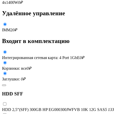
4x1400W
0
₽
Удалённое управление
IMM2
0
₽
Входит в комплектацию
Интегрированная сетевая карта: 4 Port 1GbE
0
₽
Корзинки: все
0
₽
Заглушки:
0
₽
HDD SFF
HDD 2,5”(SFF) 300GB HP EG000300JWFVB 10K 12G SAS
5 133