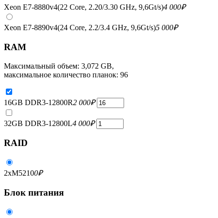
Xeon E7-8880v4(22 Core, 2.20/3.30 GHz, 9,6Gt/s)
4 000
₽
Xeon E7-8890v4(24 Core, 2.2/3.4 GHz, 9,6Gt/s)
5 000
₽
RAM
Максимальный объем: 3,072 GB,
максимальное количество планок: 96
16GB DDR3-12800R
2 000
₽
32GB DDR3-12800L
4 000
₽
RAID
2xM5210
0
₽
Блок питания