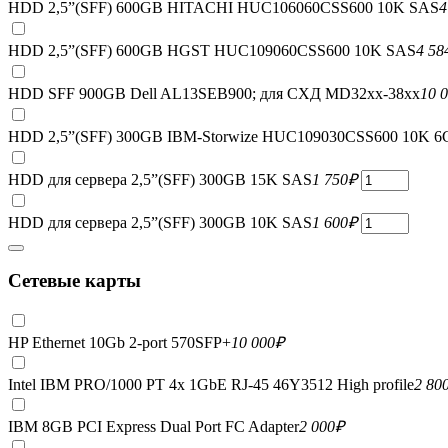
HDD 2,5”(SFF) 600GB HITACHI HUC106060CSS600 10K SAS
4
HDD 2,5”(SFF) 600GB HGST HUC109060CSS600 10K SAS
4 58
HDD SFF 900GB Dell AL13SEB900; для СХД MD32xx-38xx
10 
HDD 2,5”(SFF) 300GB IBM-Storwize HUC109030CSS600 10K 6
HDD для сервера 2,5”(SFF) 300GB 15K SAS
1 750
₽
HDD для сервера 2,5”(SFF) 300GB 10K SAS
1 600
₽
Сетевые карты
HP Ethernet 10Gb 2-port 570SFP+
10 000
₽
Intel IBM PRO/1000 PT 4x 1GbE RJ-45 46Y3512 High profile
2 80
IBM 8GB PCI Express Dual Port FC Adapter
2 000
₽