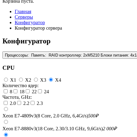
Корзина пуста.
Главная
Серверы
Конфигуратор
Конфигуратор сервера
Конфигуратор
Процессоры:
Память:
RAID контроллер:
2xM5210
Блоки питания:
4x
CPU
X1
X2
X3
X4
Количество ядер:
8
18
22
24
Частота, GHz:
2.0
2.2
2.3
Xeon E7-4809v3(8 Core, 2.0 GHz, 6,4Gt/s)
500
₽
Xeon E7-8880v3(18 Core, 2.30/3.10 GHz, 9,6Gt/s)
2 000
₽