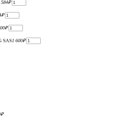
 584
₽
4
₽
000
₽
G SAS
1 600
₽
0
₽