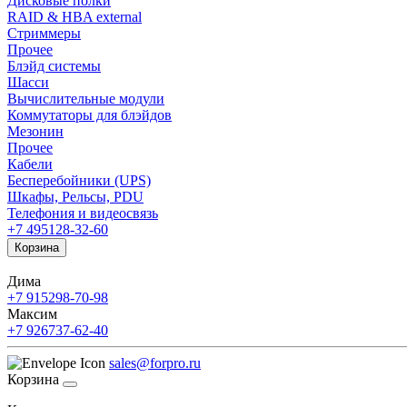
Дисковые полки
RAID & HBA external
Стриммеры
Прочее
Блэйд системы
Шасси
Вычислительные модули
Коммутаторы для блэйдов
Мезонин
Прочее
Кабели
Бесперебойники (UPS)
Шкафы, Рельсы, PDU
Телефония и видеосвязь
+7 495
128-32-60
Корзина
Дима
+7 915
298-70-98
Максим
+7 926
737-62-40
sales@forpro.ru
Корзина