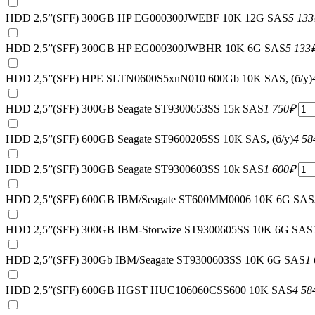
HDD 2,5”(SFF) 300GB HP EG000300JWEBF 10K 12G SAS
5 133
HDD 2,5”(SFF) 300GB HP EG000300JWBHR 10K 6G SAS
5 133
HDD 2,5”(SFF) HPE SLTN0600S5xnN010 600Gb 10K SAS, (б/у)
HDD 2,5”(SFF) 300GB Seagate ST9300653SS 15k SAS
1 750
₽
HDD 2,5”(SFF) 600GB Seagate ST9600205SS 10K SAS, (б/у)
4 58
HDD 2,5”(SFF) 300GB Seagate ST9300603SS 10k SAS
1 600
₽
HDD 2,5”(SFF) 600GB IBM/Seagate ST600MM0006 10K 6G SAS
HDD 2,5”(SFF) 300GB IBM-Storwize ST9300605SS 10K 6G SAS
HDD 2,5”(SFF) 300Gb IBM/Seagate ST9300603SS 10K 6G SAS
1
HDD 2,5”(SFF) 600GB HGST HUC106060CSS600 10K SAS
4 58