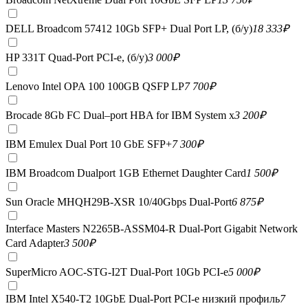
DELL Broadcom 57412 10Gb SFP+ Dual Port LP, (б/у)
18 333
₽
HP 331T Quad-Port PCI-e, (б/у)
3 000
₽
Lenovo Intel OPA 100 100GB QSFP LP
7 700
₽
Brocade 8Gb FC Dual–port HBA for IBM System x
3 200
₽
IBM Emulex Dual Port 10 GbE SFP+
7 300
₽
IBM Broadcom Dualport 1GB Ethernet Daughter Card
1 500
₽
Sun Oracle MHQH29B-XSR 10/40Gbps Dual-Port
6 875
₽
Interface Masters N2265B-ASSM04-R Dual-Port Gigabit Network
Card Adapter
3 500
₽
SuperMicro AOC-STG-I2T Dual-Port 10Gb PCI-e
5 000
₽
IBM Intel X540-T2 10GbE Dual-Port PCI-e низкий профиль
7