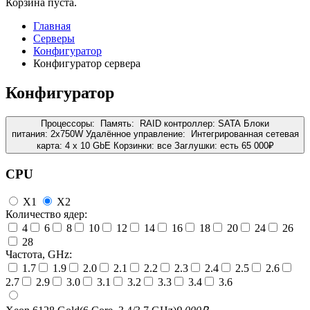
Корзина пуста.
Главная
Серверы
Конфигуратор
Конфигуратор сервера
Конфигуратор
Процессоры:
Память:
RAID контроллер:
SATA
Блоки
питания:
2x750W
Удалённое управление:
Интегрированная сетевая
карта:
4 x 10 GbE
Корзинки:
все
Заглушки:
есть
65 000
₽
CPU
X1
X2
Количество ядер:
4
6
8
10
12
14
16
18
20
24
26
28
Частота, GHz:
1.7
1.9
2.0
2.1
2.2
2.3
2.4
2.5
2.6
2.7
2.9
3.0
3.1
3.2
3.3
3.4
3.6