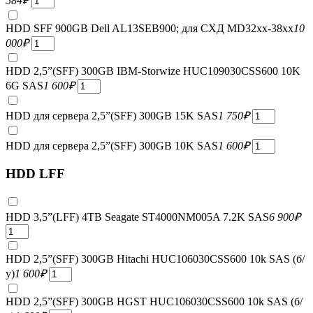
584
₽
HDD SFF 900GB Dell AL13SEB900; для СХД MD32xx-38xx
10
000
₽
HDD 2,5”(SFF) 300GB IBM-Storwize HUC109030CSS600 10K
6G SAS
1 600
₽
HDD для сервера 2,5”(SFF) 300GB 15K SAS
1 750
₽
HDD для сервера 2,5”(SFF) 300GB 10K SAS
1 600
₽
HDD LFF
HDD 3,5”(LFF) 4TB Seagate ST4000NM005A 7.2K SAS
6 900
₽
HDD 2,5”(SFF) 300GB Hitachi HUC106030CSS600 10k SAS (б/
у)
1 600
₽
HDD 2,5”(SFF) 300GB HGST HUC106030CSS600 10k SAS (б/