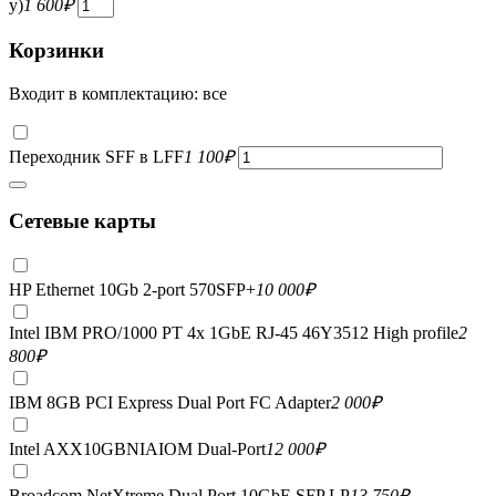
у)
1 600
₽
Корзинки
Входит в комплектацию: все
Переходник SFF в LFF
1 100
₽
Сетевые карты
HP Ethernet 10Gb 2-port 570SFP+
10 000
₽
Intel IBM PRO/1000 PT 4x 1GbE RJ-45 46Y3512 High profile
2
800
₽
IBM 8GB PCI Express Dual Port FC Adapter
2 000
₽
Intel AXX10GBNIAIOM Dual-Port
12 000
₽
Broadcom NetXtreme Dual Port 10GbE SFP LP
13 750
₽