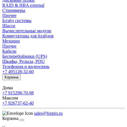
Дисковые полки
RAID & HBA external
Стриммеры
Прочее
Блэйд системы
Шасси
Вычислительные модули
Коммутаторы для блэйдов
Мезонин
Прочее
Кабели
Бесперебойники (UPS)
Шкафы, Рельсы, PDU
Телефония и видеосвязь
+7 495
128-32-60
Корзина
Дима
+7 915
298-70-98
Максим
+7 926
737-62-40
sales@forpro.ru
Корзина