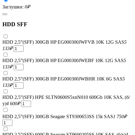
Заглушки:
0
₽
HDD SFF
HDD 2,5”(SFF) 300GB HP EG000300JWFVB 10K 12G SAS
5
133
₽
HDD 2,5”(SFF) 300GB HP EG000300JWEBF 10K 12G SAS
5
133
₽
HDD 2,5”(SFF) 300GB HP EG000300JWBHR 10K 6G SAS
5
133
₽
HDD 2,5”(SFF) HPE SLTN0600S5xnN010 600Gb 10K SAS, (б/
у)
4 600
₽
HDD 2,5”(SFF) 300GB Seagate ST9300653SS 15k SAS
1 750
₽
HDD 2,5”(SFF) 600GB Seagate ST9600205SS 10K SAS, (б/у)
4