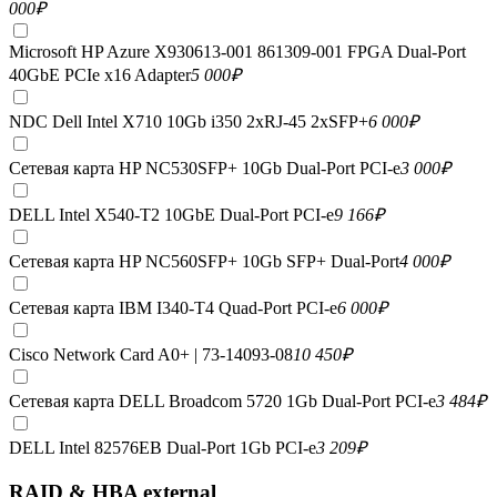
000
₽
Microsoft HP Azure X930613-001 861309-001 FPGA Dual-Port
40GbE PCIe x16 Adapter
5 000
₽
NDC Dell Intel X710 10Gb i350 2xRJ-45 2xSFP+
6 000
₽
Сетевая карта HP NC530SFP+ 10Gb Dual-Port PCI-e
3 000
₽
DELL Intel X540-T2 10GbE Dual-Port PCI-e
9 166
₽
Сетевая карта HP NC560SFP+ 10Gb SFP+ Dual-Port
4 000
₽
Сетевая карта IBM I340-T4 Quad-Port PCI-e
6 000
₽
Cisco Network Card A0+ | 73-14093-08
10 450
₽
Сетевая карта DELL Broadcom 5720 1Gb Dual-Port PCI-e
3 484
₽
DELL Intel 82576EB Dual-Port 1Gb PCI-e
3 209
₽
RAID & HBA external