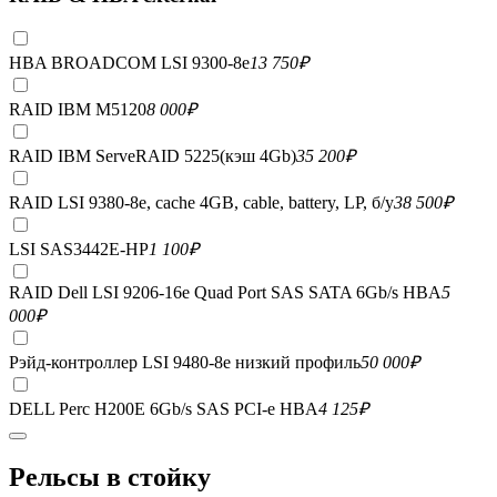
HBA BROADCOM LSI 9300-8e
13 750
₽
RAID IBM M5120
8 000
₽
RAID IBM ServeRAID 5225(кэш 4Gb)
35 200
₽
RAID LSI 9380-8e, сache 4GB, cable, battery, LP, б/у
38 500
₽
LSI SAS3442E-HP
1 100
₽
RAID Dell LSI 9206-16e Quad Port SAS SATA 6Gb/s HBA
5
000
₽
Рэйд-контроллер LSI 9480-8e низкий профиль
50 000
₽
DELL Perc H200E 6Gb/s SAS PCI-e HBA
4 125
₽
Рельсы в стойку