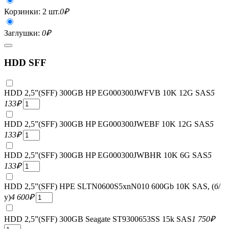
Корзинки: 2 шт.
0
₽
Заглушки:
0
₽
HDD SFF
HDD 2,5”(SFF) 300GB HP EG000300JWFVB 10K 12G SAS
5
133
₽
HDD 2,5”(SFF) 300GB HP EG000300JWEBF 10K 12G SAS
5
133
₽
HDD 2,5”(SFF) 300GB HP EG000300JWBHR 10K 6G SAS
5
133
₽
HDD 2,5”(SFF) HPE SLTN0600S5xnN010 600Gb 10K SAS, (б/
у)
4 600
₽
HDD 2,5”(SFF) 300GB Seagate ST9300653SS 15k SAS
1 750
₽