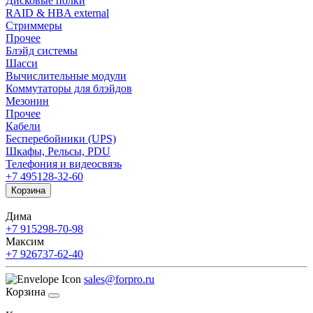
Дисковые полки
RAID & HBA external
Стриммеры
Прочее
Блэйд системы
Шасси
Вычислительные модули
Коммутаторы для блэйдов
Мезонин
Прочее
Кабели
Бесперебойники (UPS)
Шкафы, Рельсы, PDU
Телефония и видеосвязь
+7 495
128-32-60
Корзина
Дима
+7 915
298-70-98
Максим
+7 926
737-62-40
sales@forpro.ru
Корзина