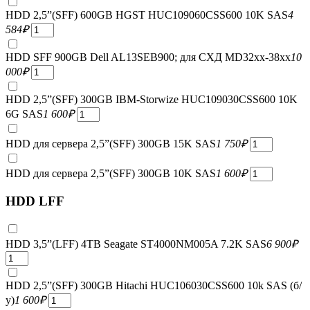
HDD 2,5”(SFF) 600GB HGST HUC109060CSS600 10K SAS
4
584
₽
HDD SFF 900GB Dell AL13SEB900; для СХД MD32xx-38xx
10
000
₽
HDD 2,5”(SFF) 300GB IBM-Storwize HUC109030CSS600 10K
6G SAS
1 600
₽
HDD для сервера 2,5”(SFF) 300GB 15K SAS
1 750
₽
HDD для сервера 2,5”(SFF) 300GB 10K SAS
1 600
₽
HDD LFF
HDD 3,5”(LFF) 4TB Seagate ST4000NM005A 7.2K SAS
6 900
₽
HDD 2,5”(SFF) 300GB Hitachi HUC106030CSS600 10k SAS (б/
у)
1 600
₽