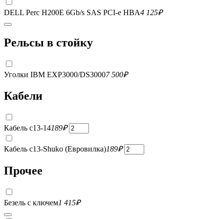
DELL Perc H200E 6Gb/s SAS PCI-e HBA
4 125
₽
Рельсы в стойку
Уголки IBM EXP3000/DS3000
7 500
₽
Кабели
Кабель c13-14
189
₽
Кабель c13-Shuko (Евровилка)
189
₽
Прочее
Безель с ключем
1 415
₽