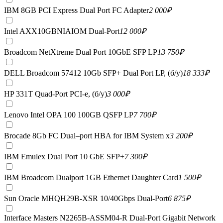
IBM 8GB PCI Express Dual Port FC Adapter
2 000
₽
Intel AXX10GBNIAIOM Dual-Port
12 000
₽
Broadcom NetXtreme Dual Port 10GbE SFP LP
13 750
₽
DELL Broadcom 57412 10Gb SFP+ Dual Port LP, (б/у)
18 333
₽
HP 331T Quad-Port PCI-e, (б/у)
3 000
₽
Lenovo Intel OPA 100 100GB QSFP LP
7 700
₽
Brocade 8Gb FC Dual–port HBA for IBM System x
3 200
₽
IBM Emulex Dual Port 10 GbE SFP+
7 300
₽
IBM Broadcom Dualport 1GB Ethernet Daughter Card
1 500
₽
Sun Oracle MHQH29B-XSR 10/40Gbps Dual-Port
6 875
₽
Interface Masters N2265B-ASSM04-R Dual-Port Gigabit Network