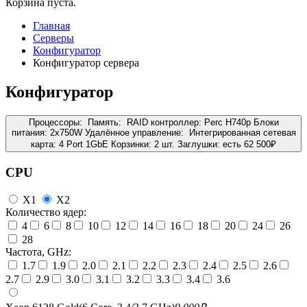
Корзина пуста.
Главная
Серверы
Конфигуратор
Конфигуратор сервера
Конфигуратор
Процессоры:
Память:
RAID контроллер:
Perc H740p
Блоки
питания:
2x750W
Удалённое управление:
Интегрированная сетевая
карта:
4 Port 1GbE
Корзинки:
2 шт.
Заглушки:
есть
62 500
₽
CPU
X1
X2
Количество ядер:
4
6
8
10
12
14
16
18
20
24
26
28
Частота, GHz:
1.7
1.9
2.0
2.1
2.2
2.3
2.4
2.5
2.6
2.7
2.9
3.0
3.1
3.2
3.3
3.4
3.6