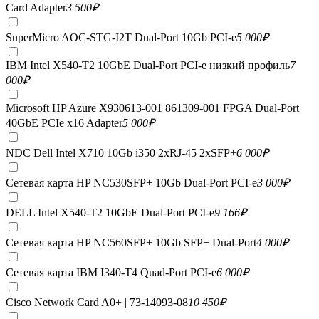
Card Adapter
3 500
₽
SuperMicro AOC-STG-I2T Dual-Port 10Gb PCI-e
5 000
₽
IBM Intel X540-T2 10GbE Dual-Port PCI-e низкий профиль
7
000
₽
Microsoft HP Azure X930613-001 861309-001 FPGA Dual-Port
40GbE PCIe x16 Adapter
5 000
₽
NDC Dell Intel X710 10Gb i350 2xRJ-45 2xSFP+
6 000
₽
Сетевая карта HP NC530SFP+ 10Gb Dual-Port PCI-e
3 000
₽
DELL Intel X540-T2 10GbE Dual-Port PCI-e
9 166
₽
Сетевая карта HP NC560SFP+ 10Gb SFP+ Dual-Port
4 000
₽
Сетевая карта IBM I340-T4 Quad-Port PCI-e
6 000
₽
Cisco Network Card A0+ | 73-14093-08
10 450
₽