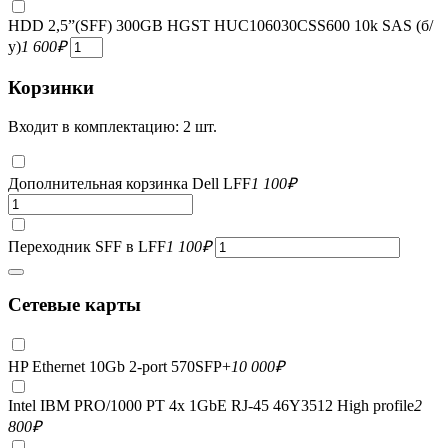
HDD 2,5”(SFF) 300GB HGST HUC106030CSS600 10k SAS (б/
у)
1 600
₽
Корзинки
Входит в комплектацию: 2 шт.
Дополнительная корзинка Dell LFF
1 100
₽
Переходник SFF в LFF
1 100
₽
Сетевые карты
HP Ethernet 10Gb 2-port 570SFP+
10 000
₽
Intel IBM PRO/1000 PT 4x 1GbE RJ-45 46Y3512 High profile
2
800
₽