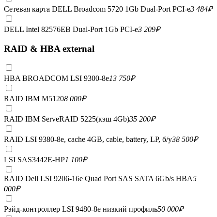
Сетевая карта DELL Broadcom 5720 1Gb Dual-Port PCI-e
3 484
₽
DELL Intel 82576EB Dual-Port 1Gb PCI-e
3 209
₽
RAID & HBA external
HBA BROADCOM LSI 9300-8e
13 750
₽
RAID IBM M5120
8 000
₽
RAID IBM ServeRAID 5225(кэш 4Gb)
35 200
₽
RAID LSI 9380-8e, сache 4GB, cable, battery, LP, б/у
38 500
₽
LSI SAS3442E-HP
1 100
₽
RAID Dell LSI 9206-16e Quad Port SAS SATA 6Gb/s HBA
5
000
₽
Рэйд-контроллер LSI 9480-8e низкий профиль
50 000
₽