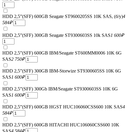
HDD 2,5”(SFF) 600GB Seagate ST9600205SS 10K SAS, (б/у)
4
584
₽
HDD 2,5”(SFF) 300GB Seagate ST9300603SS 10k SAS
1 600
₽
HDD 2,5”(SFF) 600GB IBM/Seagate ST600MM0006 10K 6G
SAS
2 750
₽
HDD 2,5”(SFF) 300GB IBM-Storwize ST9300605SS 10K 6G
SAS
1 600
₽
HDD 2,5”(SFF) 300Gb IBM/Seagate ST9300603SS 10K 6G
SAS
1 600
₽
HDD 2,5”(SFF) 600GB HGST HUC106060CSS600 10K SAS
4
584
₽
HDD 2,5”(SFF) 600GB HITACHI HUC106060CSS600 10K
SAS
4 584
₽