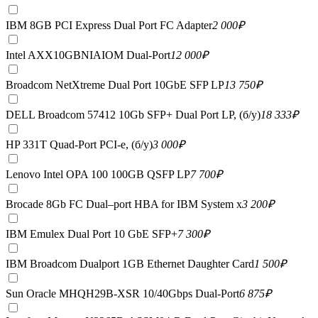
IBM 8GB PCI Express Dual Port FC Adapter
2 000
₽
Intel AXX10GBNIAIOM Dual-Port
12 000
₽
Broadcom NetXtreme Dual Port 10GbE SFP LP
13 750
₽
DELL Broadcom 57412 10Gb SFP+ Dual Port LP, (б/у)
18 333
₽
HP 331T Quad-Port PCI-e, (б/у)
3 000
₽
Lenovo Intel OPA 100 100GB QSFP LP
7 700
₽
Brocade 8Gb FC Dual–port HBA for IBM System x
3 200
₽
IBM Emulex Dual Port 10 GbE SFP+
7 300
₽
IBM Broadcom Dualport 1GB Ethernet Daughter Card
1 500
₽
Sun Oracle MHQH29B-XSR 10/40Gbps Dual-Port
6 875
₽