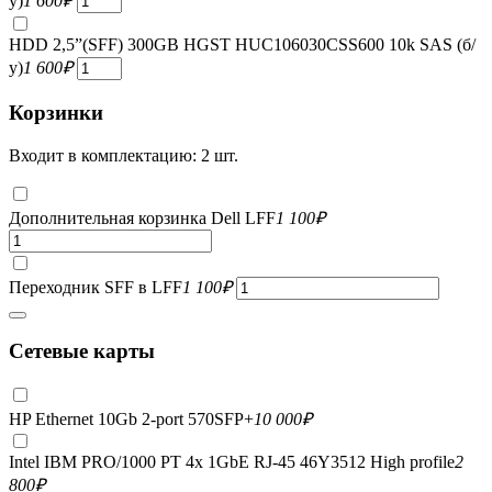
у)
1 600
₽
HDD 2,5”(SFF) 300GB HGST HUC106030CSS600 10k SAS (б/
у)
1 600
₽
Корзинки
Входит в комплектацию: 2 шт.
Дополнительная корзинка Dell LFF
1 100
₽
Переходник SFF в LFF
1 100
₽
Сетевые карты
HP Ethernet 10Gb 2-port 570SFP+
10 000
₽
Intel IBM PRO/1000 PT 4x 1GbE RJ-45 46Y3512 High profile
2
800
₽