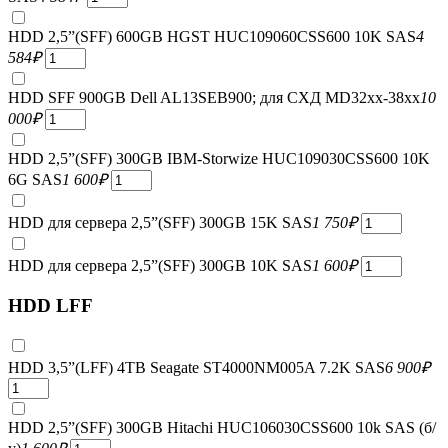
HDD 2,5”(SFF) 600GB HGST HUC109060CSS600 10K SAS
4
584
₽
HDD SFF 900GB Dell AL13SEB900; для СХД MD32xx-38xx
10
000
₽
HDD 2,5”(SFF) 300GB IBM-Storwize HUC109030CSS600 10K
6G SAS
1 600
₽
HDD для сервера 2,5”(SFF) 300GB 15K SAS
1 750
₽
HDD для сервера 2,5”(SFF) 300GB 10K SAS
1 600
₽
HDD LFF
HDD 3,5”(LFF) 4TB Seagate ST4000NM005A 7.2K SAS
6 900
₽
HDD 2,5”(SFF) 300GB Hitachi HUC106030CSS600 10k SAS (б/