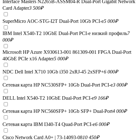
Interface Masters N2265B-ASSM04-R Dual-Port Gigabit Network
Card Adapter
3 500
₽
SuperMicro AOC-STG-I2T Dual-Port 10Gb PCI-e
5 000
₽
IBM Intel X540-T2 10GbE Dual-Port PCI-e низкий профиль
7
000
₽
Microsoft HP Azure X930613-001 861309-001 FPGA Dual-Port
40GbE PCIe x16 Adapter
5 000
₽
NDC Dell Intel X710 10Gb i350 2xRJ-45 2xSFP+
6 000
₽
Сетевая карта HP NC530SFP+ 10Gb Dual-Port PCI-e
3 000
₽
DELL Intel X540-T2 10GbE Dual-Port PCI-e
9 166
₽
Сетевая карта HP NC560SFP+ 10Gb SFP+ Dual-Port
4 000
₽
Сетевая карта IBM I340-T4 Quad-Port PCI-e
6 000
₽
Cisco Network Card A0+ | 73-14093-08
10 450
₽