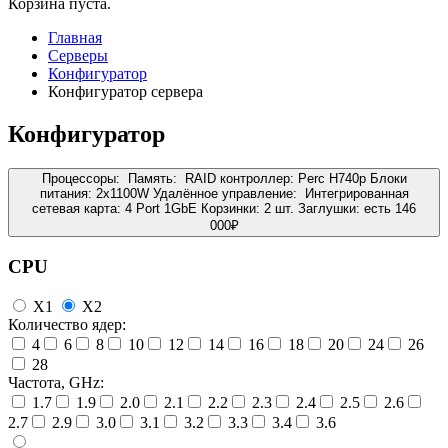
Корзина пуста.
Главная
Серверы
Конфигуратор
Конфигуратор сервера
Конфигуратор
Процессоры:
Память:
RAID контроллер:
Perc H740p
Блоки
питания:
2x1100W
Удалённое управление:
Интегрированная
сетевая карта:
4 Port 1GbE
Корзинки:
2 шт.
Заглушки:
есть
146
000
₽
CPU
X1
X2
Количество ядер:
4
6
8
10
12
14
16
18
20
24
26
28
Частота, GHz:
1.7
1.9
2.0
2.1
2.2
2.3
2.4
2.5
2.6
2.7
2.9
3.0
3.1
3.2
3.3
3.4
3.6