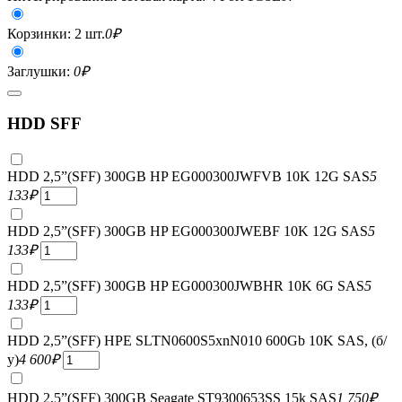
Корзинки: 2 шт.
0
₽
Заглушки:
0
₽
HDD SFF
HDD 2,5”(SFF) 300GB HP EG000300JWFVB 10K 12G SAS
5
133
₽
HDD 2,5”(SFF) 300GB HP EG000300JWEBF 10K 12G SAS
5
133
₽
HDD 2,5”(SFF) 300GB HP EG000300JWBHR 10K 6G SAS
5
133
₽
HDD 2,5”(SFF) HPE SLTN0600S5xnN010 600Gb 10K SAS, (б/
у)
4 600
₽
HDD 2,5”(SFF) 300GB Seagate ST9300653SS 15k SAS
1 750
₽