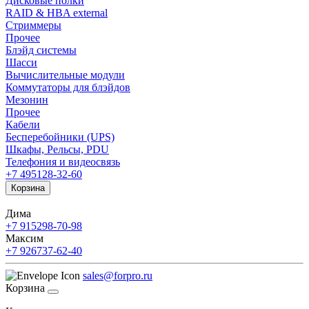
Дисковые полки
RAID & HBA external
Стриммеры
Прочее
Блэйд системы
Шасси
Вычислительные модули
Коммутаторы для блэйдов
Мезонин
Прочее
Кабели
Бесперебойники (UPS)
Шкафы, Рельсы, PDU
Телефония и видеосвязь
+7 495
128-32-60
Корзина
Дима
+7 915
298-70-98
Максим
+7 926
737-62-40
sales@forpro.ru
Корзина