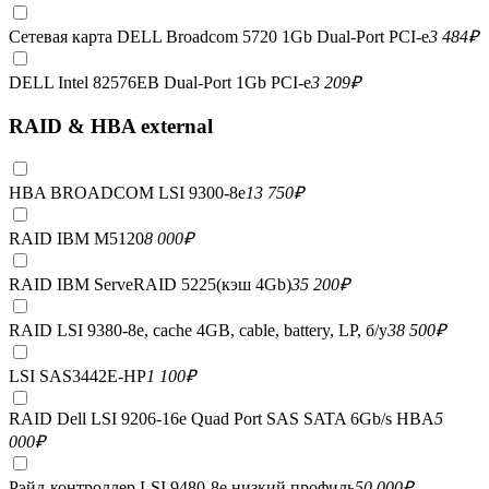
Сетевая карта DELL Broadcom 5720 1Gb Dual-Port PCI-e
3 484
₽
DELL Intel 82576EB Dual-Port 1Gb PCI-e
3 209
₽
RAID & HBA external
HBA BROADCOM LSI 9300-8e
13 750
₽
RAID IBM M5120
8 000
₽
RAID IBM ServeRAID 5225(кэш 4Gb)
35 200
₽
RAID LSI 9380-8e, сache 4GB, cable, battery, LP, б/у
38 500
₽
LSI SAS3442E-HP
1 100
₽
RAID Dell LSI 9206-16e Quad Port SAS SATA 6Gb/s HBA
5
000
₽
Рэйд-контроллер LSI 9480-8e низкий профиль
50 000
₽