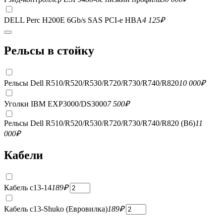
DELL Perc H200E 6Gb/s SAS PCI-e HBA
4 125
₽
Рельсы в стойку
Рельсы Dell R510/R520/R530/R720/R730/R740/R820
10 000
₽
Уголки IBM EXP3000/DS3000
7 500
₽
Рельсы Dell R510/R520/R530/R720/R730/R740/R820 (B6)
11
000
₽
Кабели
Кабель c13-14
189
₽
Кабель c13-Shuko (Евровилка)
189
₽