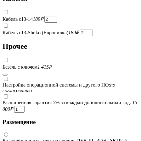
Кабель c13-14
189
₽
Кабель c13-Shuko (Евровилка)
189
₽
Прочее
Безель с ключем
1 415
₽
Настройка операционной системы и другого ПО:
по
согласованию
Расширенная гарантия 5% за каждый дополнительный год:
15
000
₽
Размещение
Колокейшн в дата-центре уровня TIER-III "3Data SK19":
5