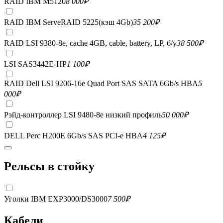
RAID IBM M5120
8 000
₽
RAID IBM ServeRAID 5225(кэш 4Gb)
35 200
₽
RAID LSI 9380-8e, сache 4GB, cable, battery, LP, б/у
38 500
₽
LSI SAS3442E-HP
1 100
₽
RAID Dell LSI 9206-16e Quad Port SAS SATA 6Gb/s HBA
5
000
₽
Рэйд-контроллер LSI 9480-8e низкий профиль
50 000
₽
DELL Perc H200E 6Gb/s SAS PCI-e HBA
4 125
₽
Рельсы в стойку
Уголки IBM EXP3000/DS3000
7 500
₽
Кабели