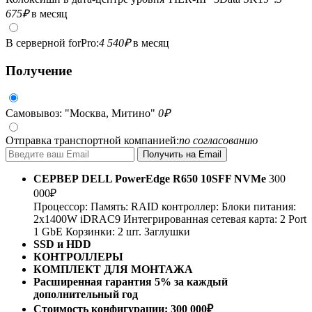
675
₽
в месяц
В серверной forPro:
4 540
₽
в месяц
Получение
Самовывоз: "Москва, Митино"
0
₽
Отправка транспортной компанией:
по согласованию
СЕРВЕР
DELL PowerEdge R650 10SFF NVMe
300
000
₽
Процессор:
Память:
RAID контроллер:
Блоки питания:
2x1400W
iDRAC9
Интегрированная сетевая карта: 2 Port
1 GbE
Корзинки: 2 шт.
Заглушки
SSD и HDD
КОНТРОЛЛЕРЫ
КОМПЛЕКТ ДЛЯ МОНТАЖА
Расширенная гарантия 5% за каждый
дополнительный год
Стоимость конфигурации:
300 000
₽