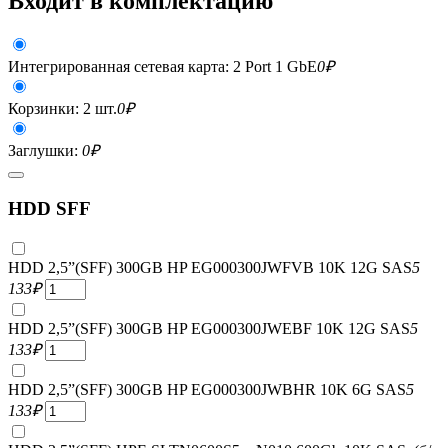
Входит в комплектацию
Интегрированная сетевая карта: 2 Port 1 GbE
0
₽
Корзинки: 2 шт.
0
₽
Заглушки:
0
₽
HDD SFF
HDD 2,5”(SFF) 300GB HP EG000300JWFVB 10K 12G SAS
5
133
₽
HDD 2,5”(SFF) 300GB HP EG000300JWEBF 10K 12G SAS
5
133
₽
HDD 2,5”(SFF) 300GB HP EG000300JWBHR 10K 6G SAS
5
133
₽