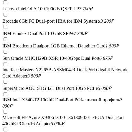
Lenovo Intel OPA 100 100GB QSFP LP
7 700
₽
Brocade 8Gb FC Dual–port HBA for IBM System x
3 200
₽
IBM Emulex Dual Port 10 GbE SFP+
7 300
₽
IBM Broadcom Dualport 1GB Ethernet Daughter Card
1 500
₽
Sun Oracle MHQH29B-XSR 10/40Gbps Dual-Port
6 875
₽
Interface Masters N2265B-ASSM04-R Dual-Port Gigabit Network
Card Adapter
3 500
₽
SuperMicro AOC-STG-I2T Dual-Port 10Gb PCI-e
5 000
₽
IBM Intel X540-T2 10GbE Dual-Port PCI-e низкий профиль
7
000
₽
Microsoft HP Azure X930613-001 861309-001 FPGA Dual-Port
40GbE PCIe x16 Adapter
5 000
₽