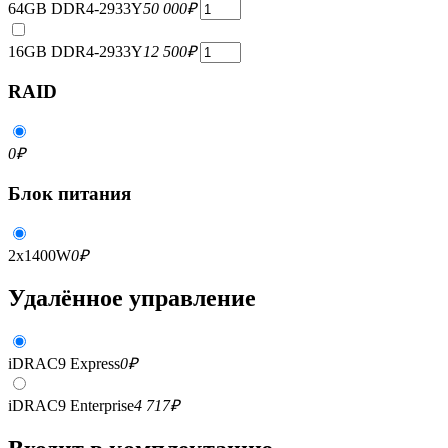
64GB DDR4-2933Y
50 000
₽
16GB DDR4-2933Y
12 500
₽
RAID
0
₽
Блок питания
2x1400W
0
₽
Удалённое управление
iDRAC9 Express
0
₽
iDRAC9 Enterprise
4 717
₽