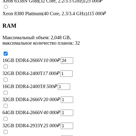
Xeon 6338N Gold(32 Core, 2.2/3.5 GHz)
125 000
₽
Xeon 8380 Platinum(40 Core, 2.3/3.4 GHz)
115 000
₽
RAM
Максимальный объем: 2,048 GB,
максимальное количество планок: 32
16GB DDR4-2666V
10 000
₽
32GB DDR4-2400T
17 000
₽
16GB DDR4-2400T
8 500
₽
32GB DDR4-2666V
20 000
₽
64GB DDR4-2666V
40 000
₽
32GB DDR4-2933Y
25 000
₽