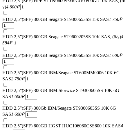
HDD 2,5”(SFF) HPE SLTN0600S5xnN010 600Gb 10K SAS, (б/
у)
4 600
₽
HDD 2,5”(SFF) 300GB Seagate ST9300653SS 15k SAS
1 750
₽
HDD 2,5”(SFF) 600GB Seagate ST9600205SS 10K SAS, (б/у)
4
584
₽
HDD 2,5”(SFF) 300GB Seagate ST9300603SS 10k SAS
1 600
₽
HDD 2,5”(SFF) 600GB IBM/Seagate ST600MM0006 10K 6G
SAS
2 750
₽
HDD 2,5”(SFF) 300GB IBM-Storwize ST9300605SS 10K 6G
SAS
1 600
₽
HDD 2,5”(SFF) 300Gb IBM/Seagate ST9300603SS 10K 6G
SAS
1 600
₽
HDD 2,5”(SFF) 600GB HGST HUC106060CSS600 10K SAS
4