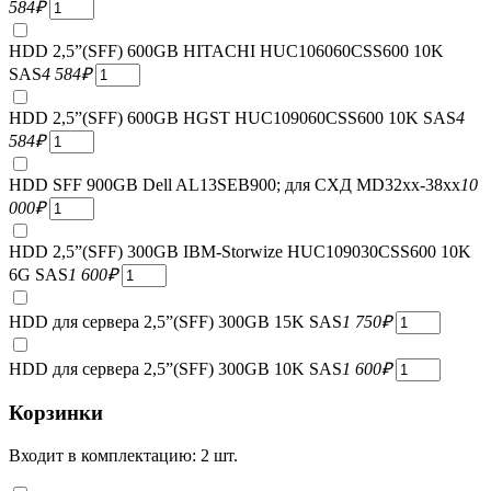
584
₽
HDD 2,5”(SFF) 600GB HITACHI HUC106060CSS600 10K
SAS
4 584
₽
HDD 2,5”(SFF) 600GB HGST HUC109060CSS600 10K SAS
4
584
₽
HDD SFF 900GB Dell AL13SEB900; для СХД MD32xx-38xx
10
000
₽
HDD 2,5”(SFF) 300GB IBM-Storwize HUC109030CSS600 10K
6G SAS
1 600
₽
HDD для сервера 2,5”(SFF) 300GB 15K SAS
1 750
₽
HDD для сервера 2,5”(SFF) 300GB 10K SAS
1 600
₽
Корзинки
Входит в комплектацию: 2 шт.