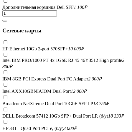
Дополнительная корзинка Dell SFF
1 100
₽
Сетевые карты
HP Ethernet 10Gb 2-port 570SFP+
10 000
₽
Intel IBM PRO/1000 PT 4x 1GbE RJ-45 46Y3512 High profile
2
800
₽
IBM 8GB PCI Express Dual Port FC Adapter
2 000
₽
Intel AXX10GBNIAIOM Dual-Port
12 000
₽
Broadcom NetXtreme Dual Port 10GbE SFP LP
13 750
₽
DELL Broadcom 57412 10Gb SFP+ Dual Port LP, (б/у)
18 333
₽
HP 331T Quad-Port PCI-e, (б/у)
3 000
₽