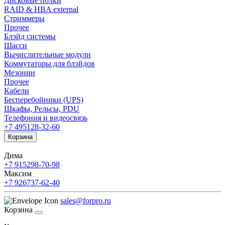
Дисковые полки
RAID & HBA external
Стриммеры
Прочее
Блэйд системы
Шасси
Вычислительные модули
Коммутаторы для блэйдов
Мезонин
Прочее
Кабели
Бесперебойники (UPS)
Шкафы, Рельсы, PDU
Телефония и видеосвязь
+7 495
128-32-60
Корзина
Дима
+7 915
298-70-98
Максим
+7 926
737-62-40
sales@forpro.ru
Корзина