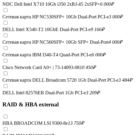
NDC Dell Intel X710 10Gb i350 2xRJ-45 2xSFP+
6 000
₽
Сетевая карта HP NC530SFP+ 10Gb Dual-Port PCI-e
3 000
₽
DELL Intel X540-T2 10GbE Dual-Port PCI-e
9 166
₽
Сетевая карта HP NC560SFP+ 10Gb SFP+ Dual-Port
4 000
₽
Сетевая карта IBM I340-T4 Quad-Port PCI-e
6 000
₽
Cisco Network Card A0+ | 73-14093-08
10 450
₽
Сетевая карта DELL Broadcom 5720 1Gb Dual-Port PCI-e
3 484
₽
DELL Intel 82576EB Dual-Port 1Gb PCI-e
3 209
₽
RAID & HBA external
HBA BROADCOM LSI 9300-8e
13 750
₽