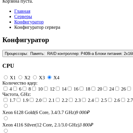
Корзина пуста.
Главная
Серверы
Конфигуратор
Конфигуратор сервера
Конфигуратор
Процессоры:
Память:
RAID контроллер:
P408i-a
Блоки питания:
2x16
CPU
X1
X2
X3
X4
Количество ядер:
4
6
8
10
12
14
16
18
20
24
26
Частота, GHz:
1.7
1.9
2.0
2.1
2.2
2.3
2.4
2.5
2.6
2.7
Xeon 6128 Gold(6 Core, 3.4/3.7 GHz)
9 000
₽
Xeon 4116 Silver(12 Core, 2.1/3.0 GHz)
3 800
₽