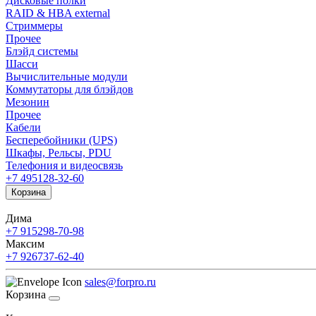
Дисковые полки
RAID & HBA external
Стриммеры
Прочее
Блэйд системы
Шасси
Вычислительные модули
Коммутаторы для блэйдов
Мезонин
Прочее
Кабели
Бесперебойники (UPS)
Шкафы, Рельсы, PDU
Телефония и видеосвязь
+7 495
128-32-60
Корзина
Дима
+7 915
298-70-98
Максим
+7 926
737-62-40
sales@forpro.ru
Корзина