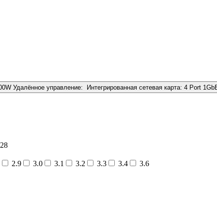
00W
Удалённое управление:
Интегрированная сетевая карта:
4 Port 1Gb
28
2.9
3.0
3.1
3.2
3.3
3.4
3.6