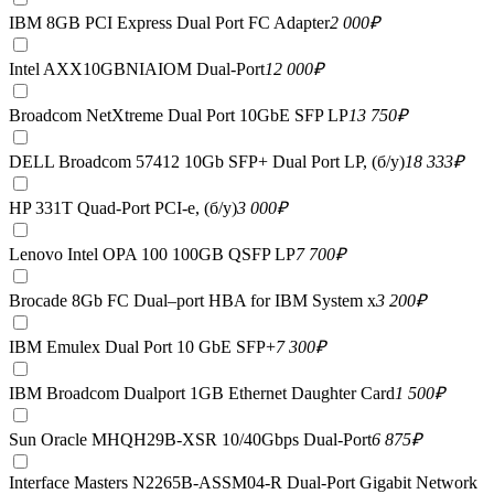
IBM 8GB PCI Express Dual Port FC Adapter
2 000
₽
Intel AXX10GBNIAIOM Dual-Port
12 000
₽
Broadcom NetXtreme Dual Port 10GbE SFP LP
13 750
₽
DELL Broadcom 57412 10Gb SFP+ Dual Port LP, (б/у)
18 333
₽
HP 331T Quad-Port PCI-e, (б/у)
3 000
₽
Lenovo Intel OPA 100 100GB QSFP LP
7 700
₽
Brocade 8Gb FC Dual–port HBA for IBM System x
3 200
₽
IBM Emulex Dual Port 10 GbE SFP+
7 300
₽
IBM Broadcom Dualport 1GB Ethernet Daughter Card
1 500
₽
Sun Oracle MHQH29B-XSR 10/40Gbps Dual-Port
6 875
₽
Interface Masters N2265B-ASSM04-R Dual-Port Gigabit Network