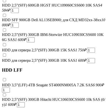
HDD 2,5”(SFF) 600GB HGST HUC109060CSS600 10K SAS
4
584
₽
HDD SFF 900GB Dell AL13SEB900; для СХД MD32xx-38xx
10
000
₽
HDD 2,5”(SFF) 300GB IBM-Storwize HUC109030CSS600 10K
6G SAS
1 600
₽
HDD для сервера 2,5”(SFF) 300GB 15K SAS
1 750
₽
HDD для сервера 2,5”(SFF) 300GB 10K SAS
1 600
₽
HDD LFF
HDD 3,5”(LFF) 4TB Seagate ST4000NM005A 7.2K SAS
6 900
₽
HDD 2,5”(SFF) 300GB Hitachi HUC106030CSS600 10k SAS (б/
у)
1 600
₽