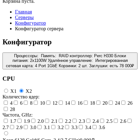
Корзина пуста.
Главная
Серверы
Конфигуратор
Конфигуратор сервера
Конфигуратор
Процессоры:
Память:
RAID контроллер:
Perc H330
Блоки
питания:
2x1100W
Удалённое управление:
Интегрированная
сетевая карта:
4 Port 1GbE
Корзинки:
2 шт.
Заглушки:
есть
78 000
₽
CPU
X1
X2
Количество ядер:
4
6
8
10
12
14
16
18
20
24
26
28
Частота, GHz:
1.7
1.9
2.0
2.1
2.2
2.3
2.4
2.5
2.6
2.7
2.9
3.0
3.1
3.2
3.3
3.4
3.6