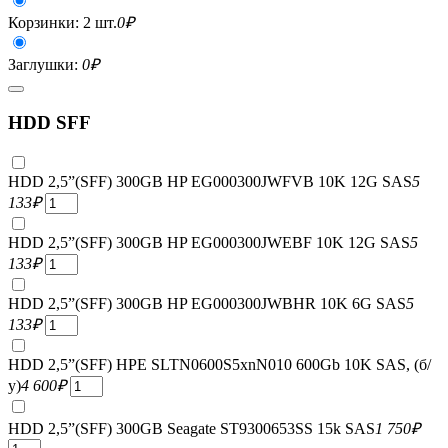
Корзинки: 2 шт.
0
₽
Заглушки:
0
₽
HDD SFF
HDD 2,5”(SFF) 300GB HP EG000300JWFVB 10K 12G SAS
5
133
₽
HDD 2,5”(SFF) 300GB HP EG000300JWEBF 10K 12G SAS
5
133
₽
HDD 2,5”(SFF) 300GB HP EG000300JWBHR 10K 6G SAS
5
133
₽
HDD 2,5”(SFF) HPE SLTN0600S5xnN010 600Gb 10K SAS, (б/
у)
4 600
₽
HDD 2,5”(SFF) 300GB Seagate ST9300653SS 15k SAS
1 750
₽