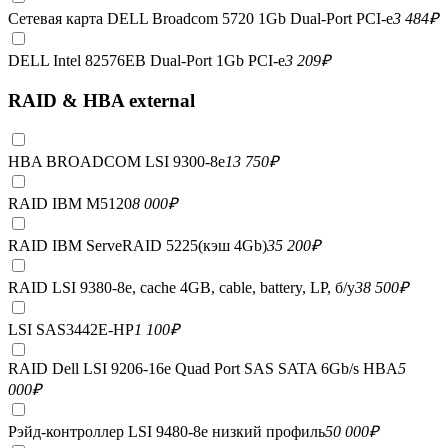
Сетевая карта DELL Broadcom 5720 1Gb Dual-Port PCI-e
3 484
₽
DELL Intel 82576EB Dual-Port 1Gb PCI-e
3 209
₽
RAID & HBA external
HBA BROADCOM LSI 9300-8e
13 750
₽
RAID IBM M5120
8 000
₽
RAID IBM ServeRAID 5225(кэш 4Gb)
35 200
₽
RAID LSI 9380-8e, сache 4GB, cable, battery, LP, б/у
38 500
₽
LSI SAS3442E-HP
1 100
₽
RAID Dell LSI 9206-16e Quad Port SAS SATA 6Gb/s HBA
5
000
₽
Рэйд-контроллер LSI 9480-8e низкий профиль
50 000
₽