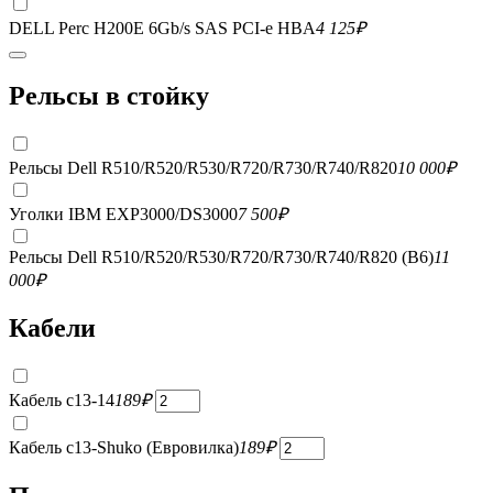
DELL Perc H200E 6Gb/s SAS PCI-e HBA
4 125
₽
Рельсы в стойку
Рельсы Dell R510/R520/R530/R720/R730/R740/R820
10 000
₽
Уголки IBM EXP3000/DS3000
7 500
₽
Рельсы Dell R510/R520/R530/R720/R730/R740/R820 (B6)
11
000
₽
Кабели
Кабель c13-14
189
₽
Кабель c13-Shuko (Евровилка)
189
₽