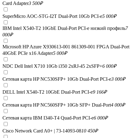
Card Adapter
3 500
₽
SuperMicro AOC-STG-I2T Dual-Port 10Gb PCI-e
5 000
₽
IBM Intel X540-T2 10GbE Dual-Port PCI-e низкий профиль
7
000
₽
Microsoft HP Azure X930613-001 861309-001 FPGA Dual-Port
40GbE PCIe x16 Adapter
5 000
₽
NDC Dell Intel X710 10Gb i350 2xRJ-45 2xSFP+
6 000
₽
Сетевая карта HP NC530SFP+ 10Gb Dual-Port PCI-e
3 000
₽
DELL Intel X540-T2 10GbE Dual-Port PCI-e
9 166
₽
Сетевая карта HP NC560SFP+ 10Gb SFP+ Dual-Port
4 000
₽
Сетевая карта IBM I340-T4 Quad-Port PCI-e
6 000
₽
Cisco Network Card A0+ | 73-14093-08
10 450
₽