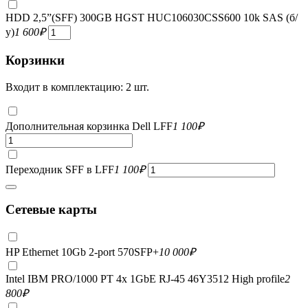
HDD 2,5”(SFF) 300GB HGST HUC106030CSS600 10k SAS (б/
у)
1 600
₽
Корзинки
Входит в комплектацию: 2 шт.
Дополнительная корзинка Dell LFF
1 100
₽
Переходник SFF в LFF
1 100
₽
Сетевые карты
HP Ethernet 10Gb 2-port 570SFP+
10 000
₽
Intel IBM PRO/1000 PT 4x 1GbE RJ-45 46Y3512 High profile
2
800
₽