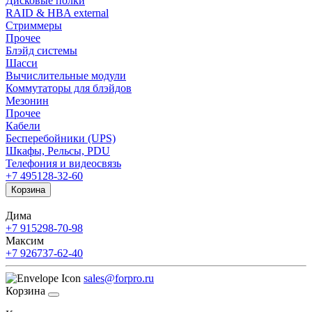
Дисковые полки
RAID & HBA external
Стриммеры
Прочее
Блэйд системы
Шасси
Вычислительные модули
Коммутаторы для блэйдов
Мезонин
Прочее
Кабели
Бесперебойники (UPS)
Шкафы, Рельсы, PDU
Телефония и видеосвязь
+7 495
128-32-60
Корзина
Дима
+7 915
298-70-98
Максим
+7 926
737-62-40
sales@forpro.ru
Корзина