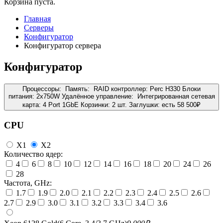
Корзина пуста.
Главная
Серверы
Конфигуратор
Конфигуратор сервера
Конфигуратор
Процессоры:
Память:
RAID контроллер:
Perc H330
Блоки
питания:
2x750W
Удалённое управление:
Интегрированная сетевая
карта:
4 Port 1GbE
Корзинки:
2 шт.
Заглушки:
есть
58 500
₽
CPU
X1
X2
Количество ядер:
4
6
8
10
12
14
16
18
20
24
26
28
Частота, GHz:
1.7
1.9
2.0
2.1
2.2
2.3
2.4
2.5
2.6
2.7
2.9
3.0
3.1
3.2
3.3
3.4
3.6