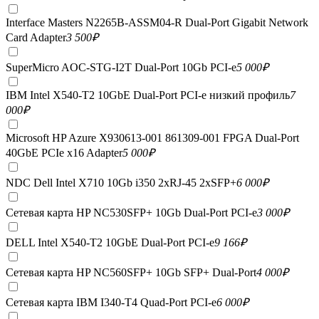
Interface Masters N2265B-ASSM04-R Dual-Port Gigabit Network
Card Adapter
3 500
₽
SuperMicro AOC-STG-I2T Dual-Port 10Gb PCI-e
5 000
₽
IBM Intel X540-T2 10GbE Dual-Port PCI-e низкий профиль
7
000
₽
Microsoft HP Azure X930613-001 861309-001 FPGA Dual-Port
40GbE PCIe x16 Adapter
5 000
₽
NDC Dell Intel X710 10Gb i350 2xRJ-45 2xSFP+
6 000
₽
Сетевая карта HP NC530SFP+ 10Gb Dual-Port PCI-e
3 000
₽
DELL Intel X540-T2 10GbE Dual-Port PCI-e
9 166
₽
Сетевая карта HP NC560SFP+ 10Gb SFP+ Dual-Port
4 000
₽
Сетевая карта IBM I340-T4 Quad-Port PCI-e
6 000
₽