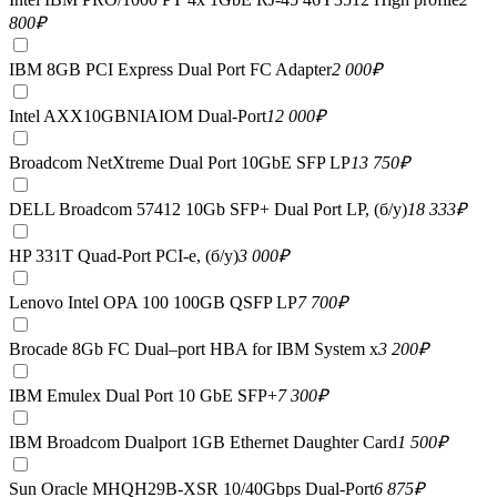
800
₽
IBM 8GB PCI Express Dual Port FC Adapter
2 000
₽
Intel AXX10GBNIAIOM Dual-Port
12 000
₽
Broadcom NetXtreme Dual Port 10GbE SFP LP
13 750
₽
DELL Broadcom 57412 10Gb SFP+ Dual Port LP, (б/у)
18 333
₽
HP 331T Quad-Port PCI-e, (б/у)
3 000
₽
Lenovo Intel OPA 100 100GB QSFP LP
7 700
₽
Brocade 8Gb FC Dual–port HBA for IBM System x
3 200
₽
IBM Emulex Dual Port 10 GbE SFP+
7 300
₽
IBM Broadcom Dualport 1GB Ethernet Daughter Card
1 500
₽
Sun Oracle MHQH29B-XSR 10/40Gbps Dual-Port
6 875
₽