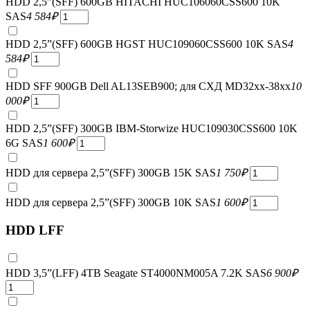
HDD 2,5”(SFF) 600GB HITACHI HUC106060CSS600 10K
SAS
4 584
₽
HDD 2,5”(SFF) 600GB HGST HUC109060CSS600 10K SAS
4
584
₽
HDD SFF 900GB Dell AL13SEB900; для СХД MD32xx-38xx
10
000
₽
HDD 2,5”(SFF) 300GB IBM-Storwize HUC109030CSS600 10K
6G SAS
1 600
₽
HDD для сервера 2,5”(SFF) 300GB 15K SAS
1 750
₽
HDD для сервера 2,5”(SFF) 300GB 10K SAS
1 600
₽
HDD LFF
HDD 3,5”(LFF) 4TB Seagate ST4000NM005A 7.2K SAS
6 900
₽