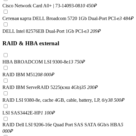
Cisco Network Card A0+ | 73-14093-08
10 450
₽
Сетевая карта DELL Broadcom 5720 1Gb Dual-Port PCI-e
3 484
₽
DELL Intel 82576EB Dual-Port 1Gb PCI-e
3 209
₽
RAID & HBA external
HBA BROADCOM LSI 9300-8e
13 750
₽
RAID IBM M5120
8 000
₽
RAID IBM ServeRAID 5225(кэш 4Gb)
35 200
₽
RAID LSI 9380-8e, сache 4GB, cable, battery, LP, б/у
38 500
₽
LSI SAS3442E-HP
1 100
₽
RAID Dell LSI 9206-16e Quad Port SAS SATA 6Gb/s HBA
5
000
₽