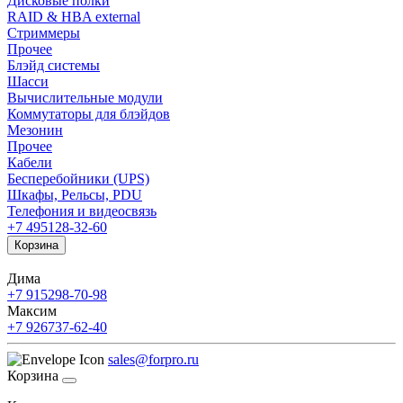
Дисковые полки
RAID & HBA external
Стриммеры
Прочее
Блэйд системы
Шасси
Вычислительные модули
Коммутаторы для блэйдов
Мезонин
Прочее
Кабели
Бесперебойники (UPS)
Шкафы, Рельсы, PDU
Телефония и видеосвязь
+7 495
128-32-60
Корзина
Дима
+7 915
298-70-98
Максим
+7 926
737-62-40
sales@forpro.ru
Корзина