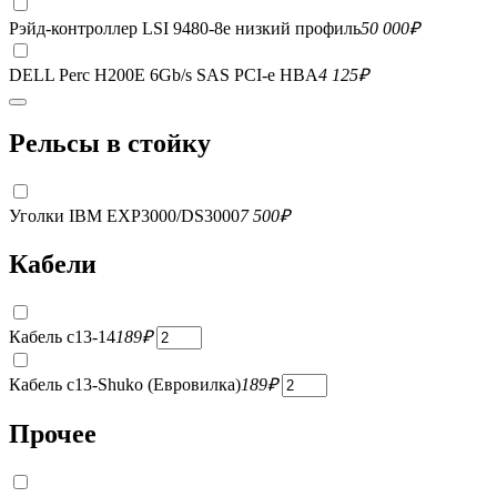
Рэйд-контроллер LSI 9480-8e низкий профиль
50 000
₽
DELL Perc H200E 6Gb/s SAS PCI-e HBA
4 125
₽
Рельсы в стойку
Уголки IBM EXP3000/DS3000
7 500
₽
Кабели
Кабель c13-14
189
₽
Кабель c13-Shuko (Евровилка)
189
₽
Прочее