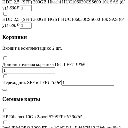
HDD 2,5”(SFF) 300GB Hitachi HUC106030CSS600 10k SAS (б/
у)
1 600
₽
HDD 2,5”(SFF) 300GB HGST HUC106030CSS600 10k SAS (б/
у)
1 600
₽
Корзинки
Входит в комплектацию: 2 шт.
Дополнительная корзинка Dell LFF
1 100
₽
Переходник SFF в LFF
1 100
₽
Сетевые карты
HP Ethernet 10Gb 2-port 570SFP+
10 000
₽
Intel IBM PRO/1000 PT 4x 1GbE RJ-45 46Y3512 High profile
2