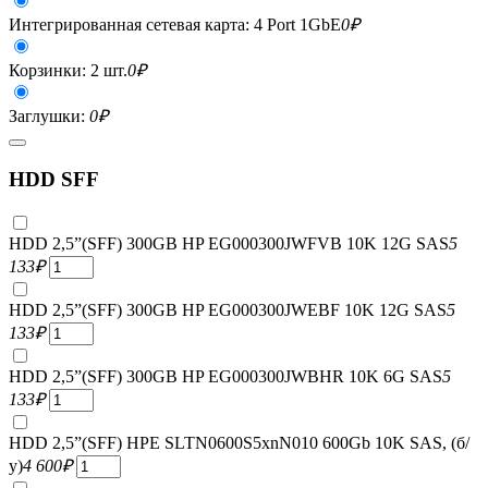
Интегрированная сетевая карта: 4 Port 1GbE
0
₽
Корзинки: 2 шт.
0
₽
Заглушки:
0
₽
HDD SFF
HDD 2,5”(SFF) 300GB HP EG000300JWFVB 10K 12G SAS
5
133
₽
HDD 2,5”(SFF) 300GB HP EG000300JWEBF 10K 12G SAS
5
133
₽
HDD 2,5”(SFF) 300GB HP EG000300JWBHR 10K 6G SAS
5
133
₽
HDD 2,5”(SFF) HPE SLTN0600S5xnN010 600Gb 10K SAS, (б/
у)
4 600
₽