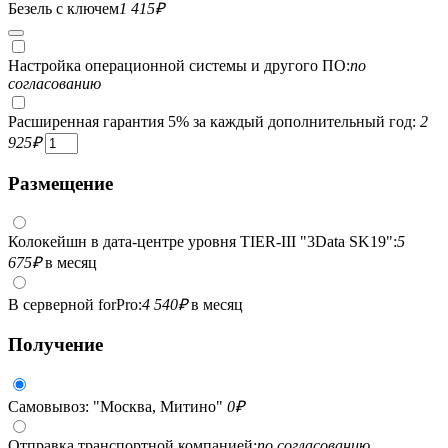
Безель с ключем
1 415
₽
Настройка операционной системы и другого ПО:
по
согласованию
Расширенная гарантия 5% за каждый дополнительный год:
2
925
₽
Размещение
Колокейшн в дата-центре уровня TIER-III "3Data SK19":
5
675
₽
в месяц
В серверной forPro:
4 540
₽
в месяц
Получение
Самовывоз: "Москва, Митино"
0
₽
Отправка транспортной компанией:
по согласованию