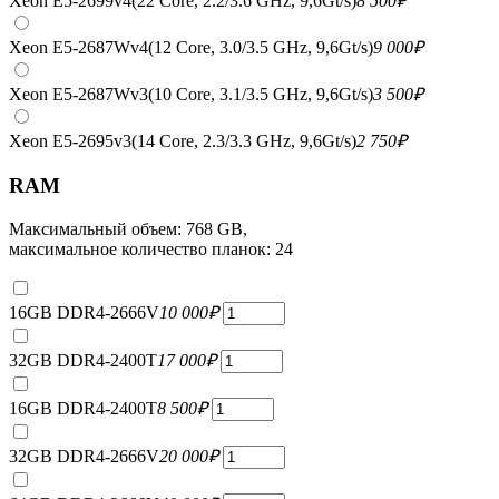
Xeon E5-2699v4(22 Core, 2.2/3.6 GHz, 9,6Gt/s)
8 500
₽
Xeon E5-2687Wv4(12 Core, 3.0/3.5 GHz, 9,6Gt/s)
9 000
₽
Xeon E5-2687Wv3(10 Core, 3.1/3.5 GHz, 9,6Gt/s)
3 500
₽
Xeon E5-2695v3(14 Core, 2.3/3.3 GHz, 9,6Gt/s)
2 750
₽
RAM
Максимальный объем: 768 GB,
максимальное количество планок: 24
16GB DDR4-2666V
10 000
₽
32GB DDR4-2400T
17 000
₽
16GB DDR4-2400T
8 500
₽
32GB DDR4-2666V
20 000
₽