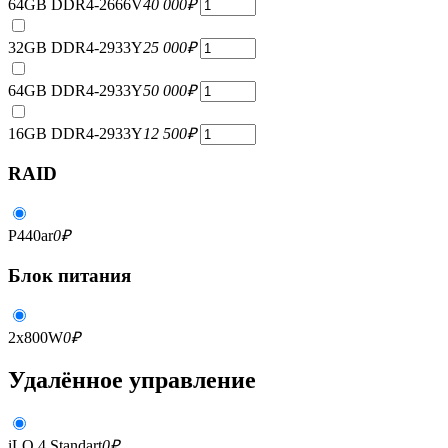
64GB DDR4-2666V
40 000
₽
32GB DDR4-2933Y
25 000
₽
64GB DDR4-2933Y
50 000
₽
16GB DDR4-2933Y
12 500
₽
RAID
P440ar
0
₽
Блок питания
2x800W
0
₽
Удалённое управление
iLO 4 Standart
0
₽