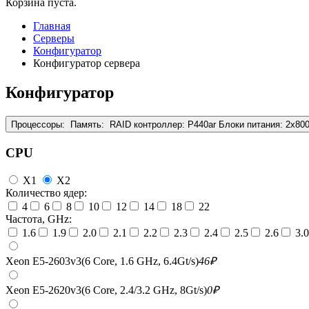
Корзина пуста.
Главная
Серверы
Конфигуратор
Конфигуратор сервера
Конфигуратор
Процессоры:
Память:
RAID контроллер:
P440ar
Блоки питания:
2x80
CPU
X1
X2
Количество ядер:
4
6
8
10
12
14
18
22
Частота, GHz:
1.6
1.9
2.0
2.1
2.2
2.3
2.4
2.5
2.6
3.0
Xeon E5-2603v3(6 Core, 1.6 GHz, 6.4Gt/s)
46
₽
Xeon E5-2620v3(6 Core, 2.4/3.2 GHz, 8Gt/s)
0
₽