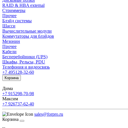
Дисковые полки
RAID & HBA external
Стриммеры
Прочее
Блэйд системы
Шасси
Вычислительные модули
Коммутаторы для блэйдов
Мезонин
Прочее
Кабели
Бесперебойники (UPS)
Шкафы, Рельсы, PDU
Телефония и видеосвязь
+7 495
128-32-60
Корзина
Дима
+7 915
298-70-98
Максим
+7 926
737-62-40
sales@forpro.ru
Корзина