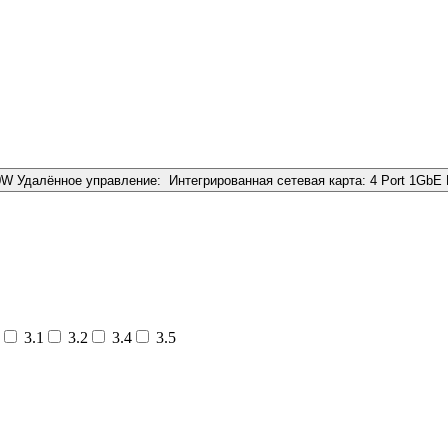
0W
Удалённое управление:
Интегрированная сетевая карта:
4 Port 1GbE
3.1
3.2
3.4
3.5