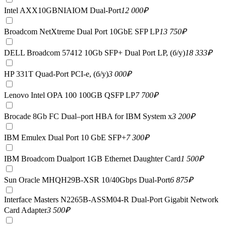
Intel AXX10GBNIAIOM Dual-Port
12 000
₽
Broadcom NetXtreme Dual Port 10GbE SFP LP
13 750
₽
DELL Broadcom 57412 10Gb SFP+ Dual Port LP, (б/у)
18 333
₽
HP 331T Quad-Port PCI-e, (б/у)
3 000
₽
Lenovo Intel OPA 100 100GB QSFP LP
7 700
₽
Brocade 8Gb FC Dual–port HBA for IBM System x
3 200
₽
IBM Emulex Dual Port 10 GbE SFP+
7 300
₽
IBM Broadcom Dualport 1GB Ethernet Daughter Card
1 500
₽
Sun Oracle MHQH29B-XSR 10/40Gbps Dual-Port
6 875
₽
Interface Masters N2265B-ASSM04-R Dual-Port Gigabit Network
Card Adapter
3 500
₽