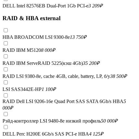
DELL Intel 82576EB Dual-Port 1Gb PCI-e
3 209
₽
RAID & HBA external
HBA BROADCOM LSI 9300-8e
13 750
₽
RAID IBM M5120
8 000
₽
RAID IBM ServeRAID 5225(кэш 4Gb)
35 200
₽
RAID LSI 9380-8e, сache 4GB, cable, battery, LP, б/у
38 500
₽
LSI SAS3442E-HP
1 100
₽
RAID Dell LSI 9206-16e Quad Port SAS SATA 6Gb/s HBA
5
000
₽
Рэйд-контроллер LSI 9480-8e низкий профиль
50 000
₽
DELL Perc H200E 6Gb/s SAS PCI-e HBA
4 125
₽