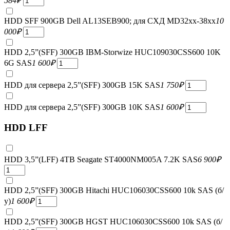
584
₽
HDD SFF 900GB Dell AL13SEB900; для СХД MD32xx-38xx
10
000
₽
HDD 2,5”(SFF) 300GB IBM-Storwize HUC109030CSS600 10K
6G SAS
1 600
₽
HDD для сервера 2,5”(SFF) 300GB 15K SAS
1 750
₽
HDD для сервера 2,5”(SFF) 300GB 10K SAS
1 600
₽
HDD LFF
HDD 3,5”(LFF) 4TB Seagate ST4000NM005A 7.2K SAS
6 900
₽
HDD 2,5”(SFF) 300GB Hitachi HUC106030CSS600 10k SAS (б/
у)
1 600
₽
HDD 2,5”(SFF) 300GB HGST HUC106030CSS600 10k SAS (б/