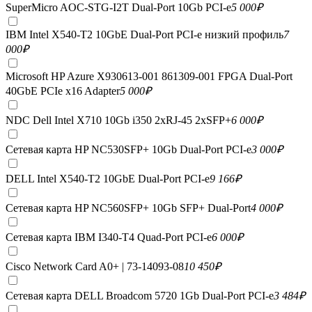
SuperMicro AOC-STG-I2T Dual-Port 10Gb PCI-e
5 000
₽
IBM Intel X540-T2 10GbE Dual-Port PCI-e низкий профиль
7
000
₽
Microsoft HP Azure X930613-001 861309-001 FPGA Dual-Port
40GbE PCIe x16 Adapter
5 000
₽
NDC Dell Intel X710 10Gb i350 2xRJ-45 2xSFP+
6 000
₽
Сетевая карта HP NC530SFP+ 10Gb Dual-Port PCI-e
3 000
₽
DELL Intel X540-T2 10GbE Dual-Port PCI-e
9 166
₽
Сетевая карта HP NC560SFP+ 10Gb SFP+ Dual-Port
4 000
₽
Сетевая карта IBM I340-T4 Quad-Port PCI-e
6 000
₽
Cisco Network Card A0+ | 73-14093-08
10 450
₽
Сетевая карта DELL Broadcom 5720 1Gb Dual-Port PCI-e
3 484
₽