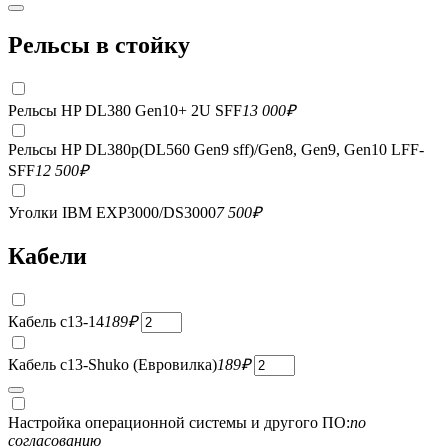
Рельсы в стойку
Рельсы HP DL380 Gen10+ 2U SFF
13 000
₽
Рельсы HP DL380p(DL560 Gen9 sff)/Gen8, Gen9, Gen10 LFF-
SFF
12 500
₽
Уголки IBM EXP3000/DS3000
7 500
₽
Кабели
Кабель c13-14
189
₽
Кабель c13-Shuko (Евровилка)
189
₽
Настройка операционной системы и другого ПО:
по
согласованию