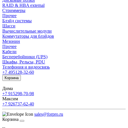
Дисковые полки
RAID & HBA external
Стриммеры
Прочее
Блэйд системы
Шасси
Вычислительные модули
Коммутаторы для блэйдов
Мезонин
Прочее
Кабели
Бесперебойники (UPS)
Шкафы, Рельсы, PDU
Телефония и видеосвязь
+7 495
128-32-60
Корзина
Дима
+7 915
298-70-98
Максим
+7 926
737-62-40
sales@forpro.ru
Корзина