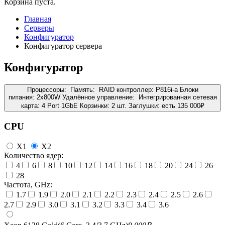
Корзина пуста.
Главная
Серверы
Конфигуратор
Конфигуратор сервера
Конфигуратор
Процессоры:
Память:
RAID контроллер:
P816i-a
Блоки
питания:
2x800W
Удалённое управление:
Интегрированная сетевая
карта:
4 Port 1GbE
Корзинки:
2 шт.
Заглушки:
есть
135 000
₽
CPU
X1
X2
Количество ядер:
4
6
8
10
12
14
16
18
20
24
26
28
Частота, GHz:
1.7
1.9
2.0
2.1
2.2
2.3
2.4
2.5
2.6
2.7
2.9
3.0
3.1
3.2
3.3
3.4
3.6