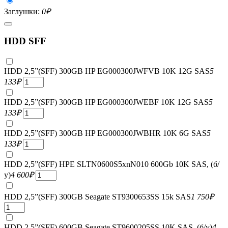
Заглушки:
0
₽
HDD SFF
HDD 2,5”(SFF) 300GB HP EG000300JWFVB 10K 12G SAS
5
133
₽
HDD 2,5”(SFF) 300GB HP EG000300JWEBF 10K 12G SAS
5
133
₽
HDD 2,5”(SFF) 300GB HP EG000300JWBHR 10K 6G SAS
5
133
₽
HDD 2,5”(SFF) HPE SLTN0600S5xnN010 600Gb 10K SAS, (б/
у)
4 600
₽
HDD 2,5”(SFF) 300GB Seagate ST9300653SS 15k SAS
1 750
₽
HDD 2,5”(SFF) 600GB Seagate ST9600205SS 10K SAS, (б/у)
4