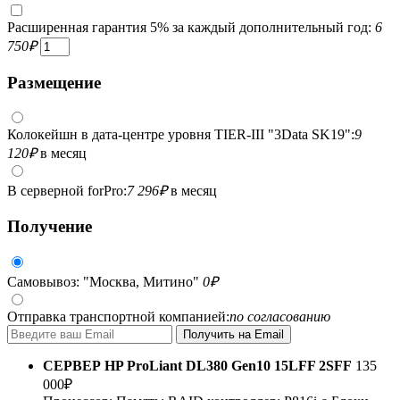
Расширенная гарантия 5% за каждый дополнительный год:
6
750
₽
Размещение
Колокейшн в дата-центре уровня TIER-III "3Data SK19":
9
120
₽
в месяц
В серверной forPro:
7 296
₽
в месяц
Получение
Самовывоз: "Москва, Митино"
0
₽
Отправка транспортной компанией:
по согласованию
СЕРВЕР
HP ProLiant DL380 Gen10 15LFF 2SFF
135
000
₽