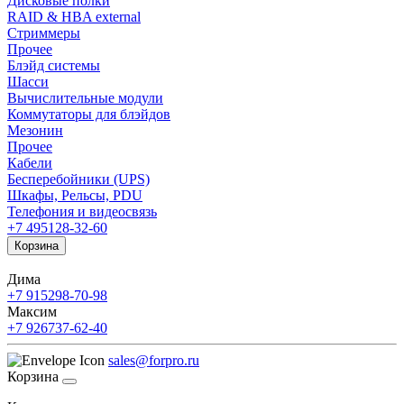
Дисковые полки
RAID & HBA external
Стриммеры
Прочее
Блэйд системы
Шасси
Вычислительные модули
Коммутаторы для блэйдов
Мезонин
Прочее
Кабели
Бесперебойники (UPS)
Шкафы, Рельсы, PDU
Телефония и видеосвязь
+7 495
128-32-60
Корзина
Дима
+7 915
298-70-98
Максим
+7 926
737-62-40
sales@forpro.ru
Корзина