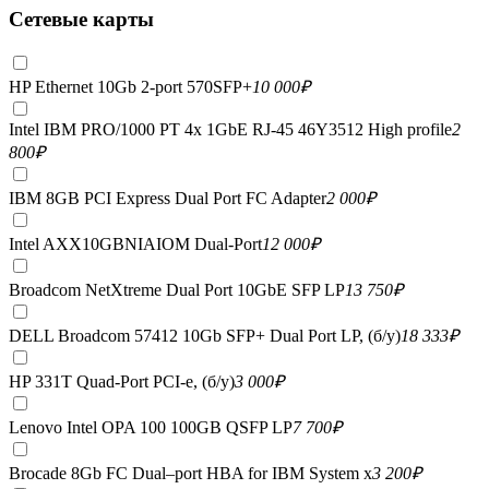
Сетевые карты
HP Ethernet 10Gb 2-port 570SFP+
10 000
₽
Intel IBM PRO/1000 PT 4x 1GbE RJ-45 46Y3512 High profile
2
800
₽
IBM 8GB PCI Express Dual Port FC Adapter
2 000
₽
Intel AXX10GBNIAIOM Dual-Port
12 000
₽
Broadcom NetXtreme Dual Port 10GbE SFP LP
13 750
₽
DELL Broadcom 57412 10Gb SFP+ Dual Port LP, (б/у)
18 333
₽
HP 331T Quad-Port PCI-e, (б/у)
3 000
₽
Lenovo Intel OPA 100 100GB QSFP LP
7 700
₽
Brocade 8Gb FC Dual–port HBA for IBM System x
3 200
₽