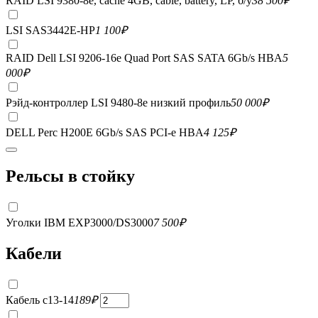
RAID LSI 9380-8e, сache 4GB, cable, battery, LP, б/у
38 500
₽
LSI SAS3442E-HP
1 100
₽
RAID Dell LSI 9206-16e Quad Port SAS SATA 6Gb/s HBA
5
000
₽
Рэйд-контроллер LSI 9480-8e низкий профиль
50 000
₽
DELL Perc H200E 6Gb/s SAS PCI-e HBA
4 125
₽
Рельсы в стойку
Уголки IBM EXP3000/DS3000
7 500
₽
Кабели
Кабель c13-14
189
₽