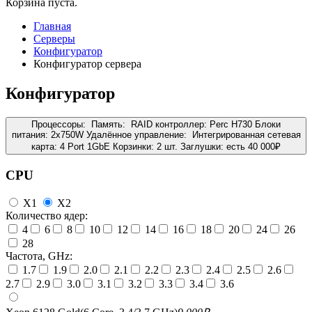
Корзина пуста.
Главная
Серверы
Конфигуратор
Конфигуратор сервера
Конфигуратор
Процессоры:
Память:
RAID контроллер:
Perc H730
Блоки
питания:
2x750W
Удалённое управление:
Интегрированная сетевая
карта:
4 Port 1GbE
Корзинки:
2 шт.
Заглушки:
есть
40 000
₽
CPU
X1
X2
Количество ядер:
4
6
8
10
12
14
16
18
20
24
26
28
Частота, GHz:
1.7
1.9
2.0
2.1
2.2
2.3
2.4
2.5
2.6
2.7
2.9
3.0
3.1
3.2
3.3
3.4
3.6