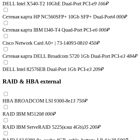
DELL Intel X540-T2 10GbE Dual-Port PCI-e
9 166
₽
Сетевая карта HP NC560SFP+ 10Gb SFP+ Dual-Port
4 000
₽
Сетевая карта IBM I340-T4 Quad-Port PCI-e
6 000
₽
Cisco Network Card A0+ | 73-14093-08
10 450
₽
Сетевая карта DELL Broadcom 5720 1Gb Dual-Port PCI-e
3 484
₽
DELL Intel 82576EB Dual-Port 1Gb PCI-e
3 209
₽
RAID & HBA external
HBA BROADCOM LSI 9300-8e
13 750
₽
RAID IBM M5120
8 000
₽
RAID IBM ServeRAID 5225(кэш 4Gb)
35 200
₽