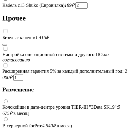
Кабель c13-Shuko (Евровилка)
189
₽
Прочее
Безель с ключем
1 415
₽
Настройка операционной системы и другого ПО:
по
согласованию
Расширенная гарантия 5% за каждый дополнительный год:
2
000
₽
Размещение
Колокейшн в дата-центре уровня TIER-III "3Data SK19":
5
675
₽
в месяц
В серверной forPro:
4 540
₽
в месяц