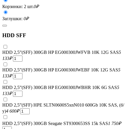
Корзинки: 2 шт.
0
₽
Заглушки:
0
₽
HDD SFF
HDD 2,5”(SFF) 300GB HP EG000300JWFVB 10K 12G SAS
5
133
₽
HDD 2,5”(SFF) 300GB HP EG000300JWEBF 10K 12G SAS
5
133
₽
HDD 2,5”(SFF) 300GB HP EG000300JWBHR 10K 6G SAS
5
133
₽
HDD 2,5”(SFF) HPE SLTN0600S5xnN010 600Gb 10K SAS, (б/
у)
4 600
₽
HDD 2,5”(SFF) 300GB Seagate ST9300653SS 15k SAS
1 750
₽