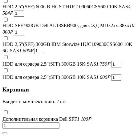
HDD 2,5”(SFF) 600GB HGST HUC109060CSS600 10K SAS
4
584
₽
HDD SFF 900GB Dell AL13SEB900; для СХД MD32xx-38xx
10
000
₽
HDD 2,5”(SFF) 300GB IBM-Storwize HUC109030CSS600 10K
6G SAS
1 600
₽
HDD для сервера 2,5”(SFF) 300GB 15K SAS
1 750
₽
HDD для сервера 2,5”(SFF) 300GB 10K SAS
1 600
₽
Корзинки
Входит в комплектацию: 2 шт.
Дополнительная корзинка Dell SFF
1 100
₽