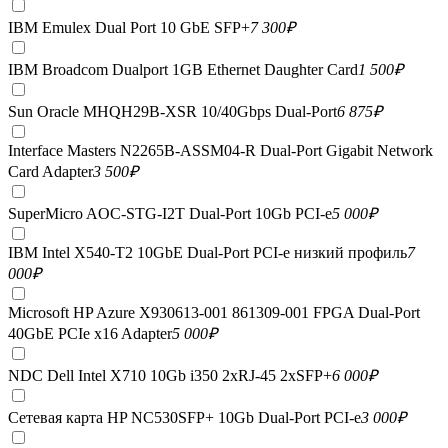
IBM Emulex Dual Port 10 GbE SFP+
7 300
₽
IBM Broadcom Dualport 1GB Ethernet Daughter Card
1 500
₽
Sun Oracle MHQH29B-XSR 10/40Gbps Dual-Port
6 875
₽
Interface Masters N2265B-ASSM04-R Dual-Port Gigabit Network
Card Adapter
3 500
₽
SuperMicro AOC-STG-I2T Dual-Port 10Gb PCI-e
5 000
₽
IBM Intel X540-T2 10GbE Dual-Port PCI-e низкий профиль
7
000
₽
Microsoft HP Azure X930613-001 861309-001 FPGA Dual-Port
40GbE PCIe x16 Adapter
5 000
₽
NDC Dell Intel X710 10Gb i350 2xRJ-45 2xSFP+
6 000
₽
Сетевая карта HP NC530SFP+ 10Gb Dual-Port PCI-e
3 000
₽