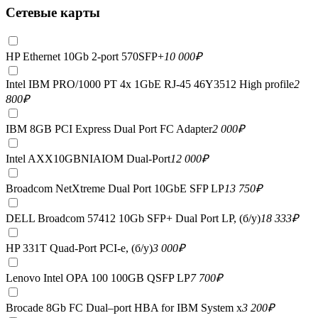
Сетевые карты
HP Ethernet 10Gb 2-port 570SFP+
10 000
₽
Intel IBM PRO/1000 PT 4x 1GbE RJ-45 46Y3512 High profile
2
800
₽
IBM 8GB PCI Express Dual Port FC Adapter
2 000
₽
Intel AXX10GBNIAIOM Dual-Port
12 000
₽
Broadcom NetXtreme Dual Port 10GbE SFP LP
13 750
₽
DELL Broadcom 57412 10Gb SFP+ Dual Port LP, (б/у)
18 333
₽
HP 331T Quad-Port PCI-e, (б/у)
3 000
₽
Lenovo Intel OPA 100 100GB QSFP LP
7 700
₽
Brocade 8Gb FC Dual–port HBA for IBM System x
3 200
₽