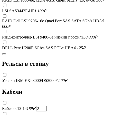
RAID LSI 9380-8e, сache 4GB, cable, battery, LP, б/у
38 500
₽
LSI SAS3442E-HP
1 100
₽
RAID Dell LSI 9206-16e Quad Port SAS SATA 6Gb/s HBA
5
000
₽
Рэйд-контроллер LSI 9480-8e низкий профиль
50 000
₽
DELL Perc H200E 6Gb/s SAS PCI-e HBA
4 125
₽
Рельсы в стойку
Уголки IBM EXP3000/DS3000
7 500
₽
Кабели
Кабель c13-14
189
₽