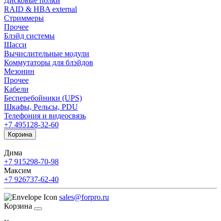
Дисковые полки
RAID & HBA external
Стриммеры
Прочее
Блэйд системы
Шасси
Вычислительные модули
Коммутаторы для блэйдов
Мезонин
Прочее
Кабели
Бесперебойники (UPS)
Шкафы, Рельсы, PDU
Телефония и видеосвязь
+7 495
128-32-60
Корзина
Дима
+7 915
298-70-98
Максим
+7 926
737-62-40
sales@forpro.ru
Корзина