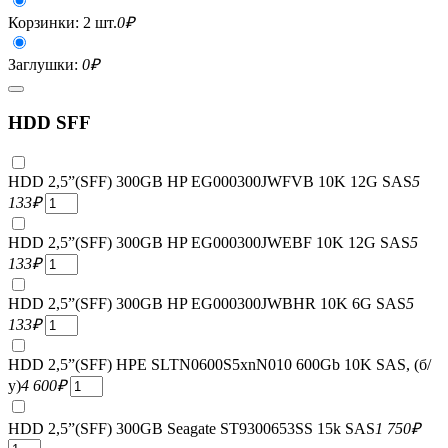
Корзинки: 2 шт.
0
₽
Заглушки:
0
₽
HDD SFF
HDD 2,5”(SFF) 300GB HP EG000300JWFVB 10K 12G SAS
5
133
₽
HDD 2,5”(SFF) 300GB HP EG000300JWEBF 10K 12G SAS
5
133
₽
HDD 2,5”(SFF) 300GB HP EG000300JWBHR 10K 6G SAS
5
133
₽
HDD 2,5”(SFF) HPE SLTN0600S5xnN010 600Gb 10K SAS, (б/
у)
4 600
₽
HDD 2,5”(SFF) 300GB Seagate ST9300653SS 15k SAS
1 750
₽