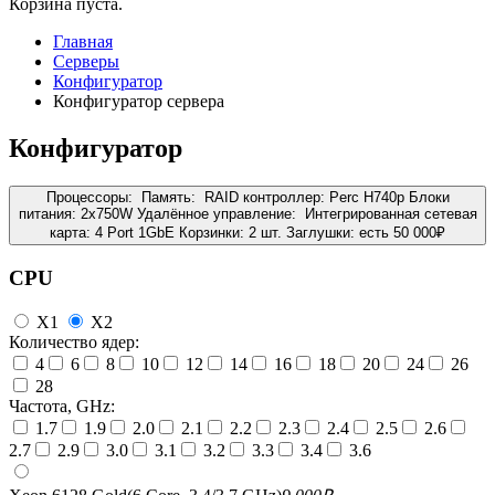
Корзина пуста.
Главная
Серверы
Конфигуратор
Конфигуратор сервера
Конфигуратор
Процессоры:
Память:
RAID контроллер:
Perc H740p
Блоки
питания:
2x750W
Удалённое управление:
Интегрированная сетевая
карта:
4 Port 1GbE
Корзинки:
2 шт.
Заглушки:
есть
50 000
₽
CPU
X1
X2
Количество ядер:
4
6
8
10
12
14
16
18
20
24
26
28
Частота, GHz:
1.7
1.9
2.0
2.1
2.2
2.3
2.4
2.5
2.6
2.7
2.9
3.0
3.1
3.2
3.3
3.4
3.6