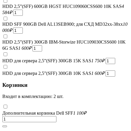
HDD 2,5”(SFF) 600GB HGST HUC109060CSS600 10K SAS
4
584
₽
HDD SFF 900GB Dell AL13SEB900; для СХД MD32xx-38xx
10
000
₽
HDD 2,5”(SFF) 300GB IBM-Storwize HUC109030CSS600 10K
6G SAS
1 600
₽
HDD для сервера 2,5”(SFF) 300GB 15K SAS
1 750
₽
HDD для сервера 2,5”(SFF) 300GB 10K SAS
1 600
₽
Корзинки
Входит в комплектацию: 2 шт.
Дополнительная корзинка Dell SFF
1 100
₽