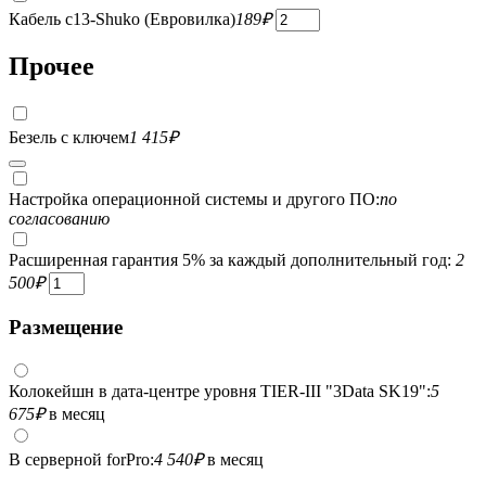
Кабель c13-Shuko (Евровилка)
189
₽
Прочее
Безель с ключем
1 415
₽
Настройка операционной системы и другого ПО:
по
согласованию
Расширенная гарантия 5% за каждый дополнительный год:
2
500
₽
Размещение
Колокейшн в дата-центре уровня TIER-III "3Data SK19":
5
675
₽
в месяц
В серверной forPro:
4 540
₽
в месяц