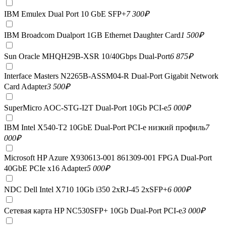
IBM Emulex Dual Port 10 GbE SFP+
7 300
₽
IBM Broadcom Dualport 1GB Ethernet Daughter Card
1 500
₽
Sun Oracle MHQH29B-XSR 10/40Gbps Dual-Port
6 875
₽
Interface Masters N2265B-ASSM04-R Dual-Port Gigabit Network
Card Adapter
3 500
₽
SuperMicro AOC-STG-I2T Dual-Port 10Gb PCI-e
5 000
₽
IBM Intel X540-T2 10GbE Dual-Port PCI-e низкий профиль
7
000
₽
Microsoft HP Azure X930613-001 861309-001 FPGA Dual-Port
40GbE PCIe x16 Adapter
5 000
₽
NDC Dell Intel X710 10Gb i350 2xRJ-45 2xSFP+
6 000
₽
Сетевая карта HP NC530SFP+ 10Gb Dual-Port PCI-e
3 000
₽