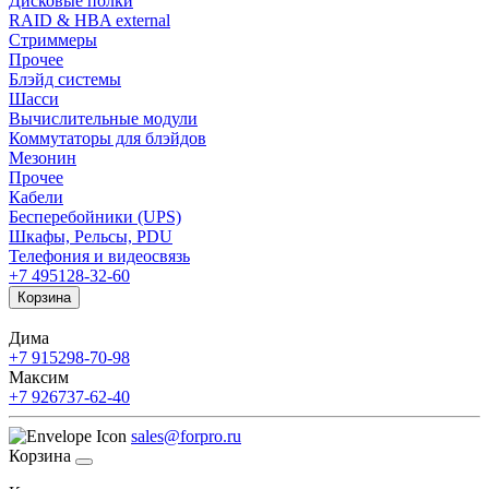
Дисковые полки
RAID & HBA external
Стриммеры
Прочее
Блэйд системы
Шасси
Вычислительные модули
Коммутаторы для блэйдов
Мезонин
Прочее
Кабели
Бесперебойники (UPS)
Шкафы, Рельсы, PDU
Телефония и видеосвязь
+7 495
128-32-60
Корзина
Дима
+7 915
298-70-98
Максим
+7 926
737-62-40
sales@forpro.ru
Корзина