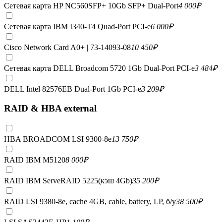
Сетевая карта HP NC560SFP+ 10Gb SFP+ Dual-Port
4 000
₽
Сетевая карта IBM I340-T4 Quad-Port PCI-e
6 000
₽
Cisco Network Card A0+ | 73-14093-08
10 450
₽
Сетевая карта DELL Broadcom 5720 1Gb Dual-Port PCI-e
3 484
₽
DELL Intel 82576EB Dual-Port 1Gb PCI-e
3 209
₽
RAID & HBA external
HBA BROADCOM LSI 9300-8e
13 750
₽
RAID IBM M5120
8 000
₽
RAID IBM ServeRAID 5225(кэш 4Gb)
35 200
₽
RAID LSI 9380-8e, сache 4GB, cable, battery, LP, б/у
38 500
₽