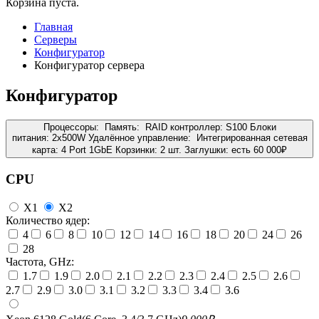
Корзина пуста.
Главная
Серверы
Конфигуратор
Конфигуратор сервера
Конфигуратор
Процессоры:
Память:
RAID контроллер:
S100
Блоки
питания:
2x500W
Удалённое управление:
Интегрированная сетевая
карта:
4 Port 1GbE
Корзинки:
2 шт.
Заглушки:
есть
60 000
₽
CPU
X1
X2
Количество ядер:
4
6
8
10
12
14
16
18
20
24
26
28
Частота, GHz:
1.7
1.9
2.0
2.1
2.2
2.3
2.4
2.5
2.6
2.7
2.9
3.0
3.1
3.2
3.3
3.4
3.6