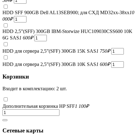
584
₽
HDD SFF 900GB Dell AL13SEB900; для СХД MD32xx-38xx
10
000
₽
HDD 2,5”(SFF) 300GB IBM-Storwize HUC109030CSS600 10K
6G SAS
1 600
₽
HDD для сервера 2,5”(SFF) 300GB 15K SAS
1 750
₽
HDD для сервера 2,5”(SFF) 300GB 10K SAS
1 600
₽
Корзинки
Входит в комплектацию: 2 шт.
Дополнительная корзинка HP SFF
1 100
₽
Сетевые карты