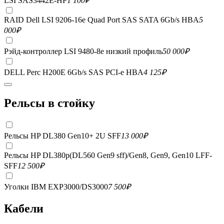
LSI SAS3442E-HP
1 100
₽
RAID Dell LSI 9206-16e Quad Port SAS SATA 6Gb/s HBA
5
000
₽
Рэйд-контроллер LSI 9480-8e низкий профиль
50 000
₽
DELL Perc H200E 6Gb/s SAS PCI-e HBA
4 125
₽
Рельсы в стойку
Рельсы HP DL380 Gen10+ 2U SFF
13 000
₽
Рельсы HP DL380p(DL560 Gen9 sff)/Gen8, Gen9, Gen10 LFF-
SFF
12 500
₽
Уголки IBM EXP3000/DS3000
7 500
₽
Кабели