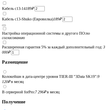
Кабель c13-14
189
₽
Кабель c13-Shuko (Евровилка)
189
₽
Настройка операционной системы и другого ПО:
по
согласованию
Расширенная гарантия 5% за каждый дополнительный год:
3
000
₽
Размещение
Колокейшн в дата-центре уровня TIER-III "3Data SK19":
9
120
₽
в месяц
В серверной forPro:
7 296
₽
в месяц
Получение