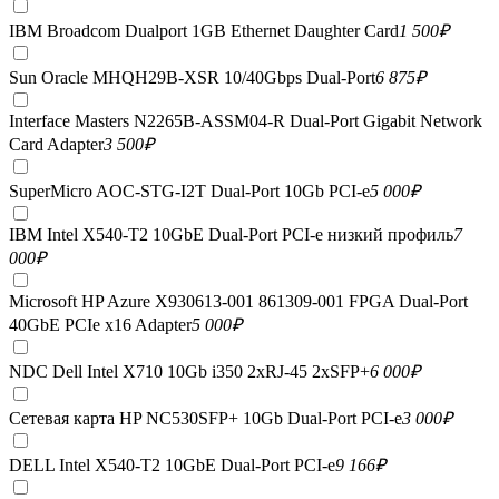
IBM Broadcom Dualport 1GB Ethernet Daughter Card
1 500
₽
Sun Oracle MHQH29B-XSR 10/40Gbps Dual-Port
6 875
₽
Interface Masters N2265B-ASSM04-R Dual-Port Gigabit Network
Card Adapter
3 500
₽
SuperMicro AOC-STG-I2T Dual-Port 10Gb PCI-e
5 000
₽
IBM Intel X540-T2 10GbE Dual-Port PCI-e низкий профиль
7
000
₽
Microsoft HP Azure X930613-001 861309-001 FPGA Dual-Port
40GbE PCIe x16 Adapter
5 000
₽
NDC Dell Intel X710 10Gb i350 2xRJ-45 2xSFP+
6 000
₽
Сетевая карта HP NC530SFP+ 10Gb Dual-Port PCI-e
3 000
₽
DELL Intel X540-T2 10GbE Dual-Port PCI-e
9 166
₽