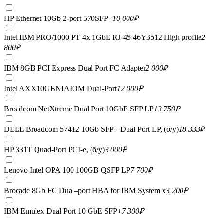
HP Ethernet 10Gb 2-port 570SFP+
10 000
₽
Intel IBM PRO/1000 PT 4x 1GbE RJ-45 46Y3512 High profile
2
800
₽
IBM 8GB PCI Express Dual Port FC Adapter
2 000
₽
Intel AXX10GBNIAIOM Dual-Port
12 000
₽
Broadcom NetXtreme Dual Port 10GbE SFP LP
13 750
₽
DELL Broadcom 57412 10Gb SFP+ Dual Port LP, (б/у)
18 333
₽
HP 331T Quad-Port PCI-e, (б/у)
3 000
₽
Lenovo Intel OPA 100 100GB QSFP LP
7 700
₽
Brocade 8Gb FC Dual–port HBA for IBM System x
3 200
₽
IBM Emulex Dual Port 10 GbE SFP+
7 300
₽