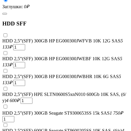
Заглушки:
0
₽
HDD SFF
HDD 2,5”(SFF) 300GB HP EG000300JWFVB 10K 12G SAS
5
133
₽
HDD 2,5”(SFF) 300GB HP EG000300JWEBF 10K 12G SAS
5
133
₽
HDD 2,5”(SFF) 300GB HP EG000300JWBHR 10K 6G SAS
5
133
₽
HDD 2,5”(SFF) HPE SLTN0600S5xnN010 600Gb 10K SAS, (б/
у)
4 600
₽
HDD 2,5”(SFF) 300GB Seagate ST9300653SS 15k SAS
1 750
₽
HDD 2,5”(SFF) 600GB Seagate ST9600205SS 10K SAS, (б/у)
4