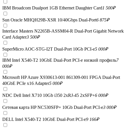
IBM Broadcom Dualport 1GB Ethernet Daughter Card
1 500
₽
Sun Oracle MHQH29B-XSR 10/40Gbps Dual-Port
6 875
₽
Interface Masters N2265B-ASSM04-R Dual-Port Gigabit Network
Card Adapter
3 500
₽
SuperMicro AOC-STG-I2T Dual-Port 10Gb PCI-e
5 000
₽
IBM Intel X540-T2 10GbE Dual-Port PCI-e низкий профиль
7
000
₽
Microsoft HP Azure X930613-001 861309-001 FPGA Dual-Port
40GbE PCIe x16 Adapter
5 000
₽
NDC Dell Intel X710 10Gb i350 2xRJ-45 2xSFP+
6 000
₽
Сетевая карта HP NC530SFP+ 10Gb Dual-Port PCI-e
3 000
₽
DELL Intel X540-T2 10GbE Dual-Port PCI-e
9 166
₽