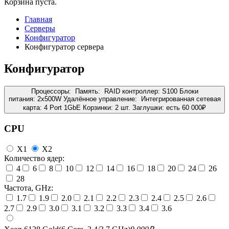
Корзина пуста.
Главная
Серверы
Конфигуратор
Конфигуратор сервера
Конфигуратор
Процессоры:
Память:
RAID контроллер:
S100
Блоки
питания:
2x500W
Удалённое управление:
Интегрированная сетевая
карта:
4 Port 1GbE
Корзинки:
2 шт.
Заглушки:
есть
60 000
₽
CPU
X1
X2
Количество ядер:
4
6
8
10
12
14
16
18
20
24
26
28
Частота, GHz:
1.7
1.9
2.0
2.1
2.2
2.3
2.4
2.5
2.6
2.7
2.9
3.0
3.1
3.2
3.3
3.4
3.6