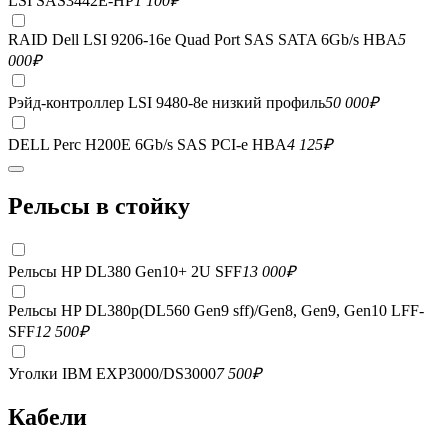
LSI SAS3442E-HP
1 100
₽
RAID Dell LSI 9206-16e Quad Port SAS SATA 6Gb/s HBA
5
000
₽
Рэйд-контроллер LSI 9480-8e низкий профиль
50 000
₽
DELL Perc H200E 6Gb/s SAS PCI-e HBA
4 125
₽
Рельсы в стойку
Рельсы HP DL380 Gen10+ 2U SFF
13 000
₽
Рельсы HP DL380p(DL560 Gen9 sff)/Gen8, Gen9, Gen10 LFF-
SFF
12 500
₽
Уголки IBM EXP3000/DS3000
7 500
₽
Кабели