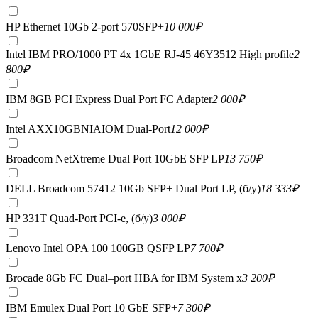
HP Ethernet 10Gb 2-port 570SFP+
10 000
₽
Intel IBM PRO/1000 PT 4x 1GbE RJ-45 46Y3512 High profile
2
800
₽
IBM 8GB PCI Express Dual Port FC Adapter
2 000
₽
Intel AXX10GBNIAIOM Dual-Port
12 000
₽
Broadcom NetXtreme Dual Port 10GbE SFP LP
13 750
₽
DELL Broadcom 57412 10Gb SFP+ Dual Port LP, (б/у)
18 333
₽
HP 331T Quad-Port PCI-e, (б/у)
3 000
₽
Lenovo Intel OPA 100 100GB QSFP LP
7 700
₽
Brocade 8Gb FC Dual–port HBA for IBM System x
3 200
₽
IBM Emulex Dual Port 10 GbE SFP+
7 300
₽