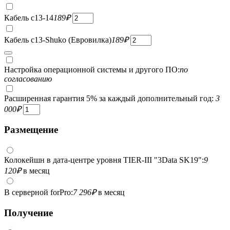
Кабель c13-14
189
₽
Кабель c13-Shuko (Евровилка)
189
₽
Настройка операционной системы и другого ПО:
по
согласованию
Расширенная гарантия 5% за каждый дополнительный год:
3
000
₽
Размещение
Колокейшн в дата-центре уровня TIER-III "3Data SK19":
9
120
₽
в месяц
В серверной forPro:
7 296
₽
в месяц
Получение