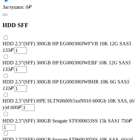
Заглушки:
0
₽
HDD SFF
HDD 2,5”(SFF) 300GB HP EG000300JWFVB 10K 12G SAS
5
133
₽
HDD 2,5”(SFF) 300GB HP EG000300JWEBF 10K 12G SAS
5
133
₽
HDD 2,5”(SFF) 300GB HP EG000300JWBHR 10K 6G SAS
5
133
₽
HDD 2,5”(SFF) HPE SLTN0600S5xnN010 600Gb 10K SAS, (б/
у)
4 600
₽
HDD 2,5”(SFF) 300GB Seagate ST9300653SS 15k SAS
1 750
₽
HDD 2,5”(SFF) 600GB Seagate ST9600205SS 10K SAS, (б/у)
4