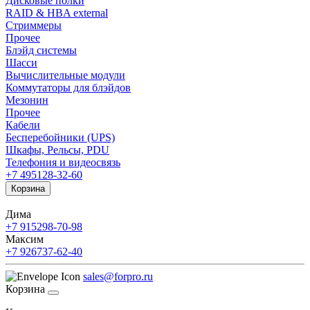
Дисковые полки
RAID & HBA external
Стриммеры
Прочее
Блэйд системы
Шасси
Вычислительные модули
Коммутаторы для блэйдов
Мезонин
Прочее
Кабели
Бесперебойники (UPS)
Шкафы, Рельсы, PDU
Телефония и видеосвязь
+7 495
128-32-60
Корзина
Дима
+7 915
298-70-98
Максим
+7 926
737-62-40
sales@forpro.ru
Корзина