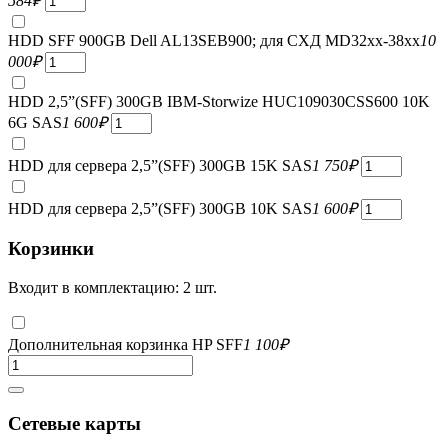
584
₽
HDD SFF 900GB Dell AL13SEB900; для СХД MD32xx-38xx
10
000
₽
HDD 2,5”(SFF) 300GB IBM-Storwize HUC109030CSS600 10K
6G SAS
1 600
₽
HDD для сервера 2,5”(SFF) 300GB 15K SAS
1 750
₽
HDD для сервера 2,5”(SFF) 300GB 10K SAS
1 600
₽
Корзинки
Входит в комплектацию: 2 шт.
Дополнительная корзинка HP SFF
1 100
₽
Сетевые карты