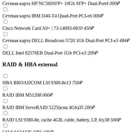
Сетевая карта HP NC560SFP+ 10Gb SFP+ Dual-Port
4 000
₽
Сетевая карта IBM I340-T4 Quad-Port PCI-e
6 000
₽
Cisco Network Card A0+ | 73-14093-08
10 450
₽
Сетевая карта DELL Broadcom 5720 1Gb Dual-Port PCI-e
3 484
₽
DELL Intel 82576EB Dual-Port 1Gb PCI-e
3 209
₽
RAID & HBA external
HBA BROADCOM LSI 9300-8e
13 750
₽
RAID IBM M5120
8 000
₽
RAID IBM ServeRAID 5225(кэш 4Gb)
35 200
₽
RAID LSI 9380-8e, сache 4GB, cable, battery, LP, б/у
38 500
₽