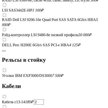
RAID LSI 9380-8e, сache 4GB, cable, battery, LP, б/у
38 500
₽
LSI SAS3442E-HP
1 100
₽
RAID Dell LSI 9206-16e Quad Port SAS SATA 6Gb/s HBA
5
000
₽
Рэйд-контроллер LSI 9480-8e низкий профиль
50 000
₽
DELL Perc H200E 6Gb/s SAS PCI-e HBA
4 125
₽
Рельсы в стойку
Уголки IBM EXP3000/DS3000
7 500
₽
Кабели
Кабель c13-14
189
₽