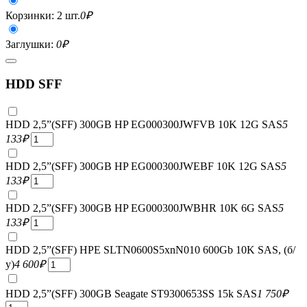
Корзинки: 2 шт.
0
₽
Заглушки:
0
₽
HDD SFF
HDD 2,5”(SFF) 300GB HP EG000300JWFVB 10K 12G SAS
5
133
₽
HDD 2,5”(SFF) 300GB HP EG000300JWEBF 10K 12G SAS
5
133
₽
HDD 2,5”(SFF) 300GB HP EG000300JWBHR 10K 6G SAS
5
133
₽
HDD 2,5”(SFF) HPE SLTN0600S5xnN010 600Gb 10K SAS, (б/
у)
4 600
₽
HDD 2,5”(SFF) 300GB Seagate ST9300653SS 15k SAS
1 750
₽