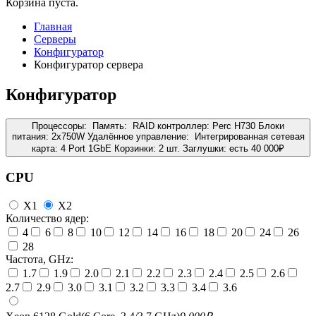
Корзина пуста.
Главная
Серверы
Конфигуратор
Конфигуратор сервера
Конфигуратор
Процессоры:
Память:
RAID контроллер:
Perc H730
Блоки
питания:
2x750W
Удалённое управление:
Интегрированная сетевая
карта:
4 Port 1GbE
Корзинки:
2 шт.
Заглушки:
есть
40 000
₽
CPU
X1
X2
Количество ядер:
4
6
8
10
12
14
16
18
20
24
26
28
Частота, GHz:
1.7
1.9
2.0
2.1
2.2
2.3
2.4
2.5
2.6
2.7
2.9
3.0
3.1
3.2
3.3
3.4
3.6