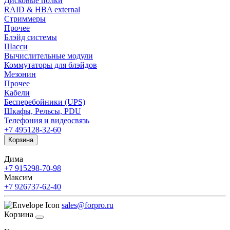
Дисковые полки
RAID & HBA external
Стриммеры
Прочее
Блэйд системы
Шасси
Вычислительные модули
Коммутаторы для блэйдов
Мезонин
Прочее
Кабели
Бесперебойники (UPS)
Шкафы, Рельсы, PDU
Телефония и видеосвязь
+7 495
128-32-60
Корзина
Дима
+7 915
298-70-98
Максим
+7 926
737-62-40
sales@forpro.ru
Корзина