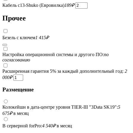
Кабель c13-Shuko (Евровилка)
189
₽
Прочее
Безель с ключем
1 415
₽
Настройка операционной системы и другого ПО:
по
согласованию
Расширенная гарантия 5% за каждый дополнительный год:
2
000
₽
Размещение
Колокейшн в дата-центре уровня TIER-III "3Data SK19":
5
675
₽
в месяц
В серверной forPro:
4 540
₽
в месяц