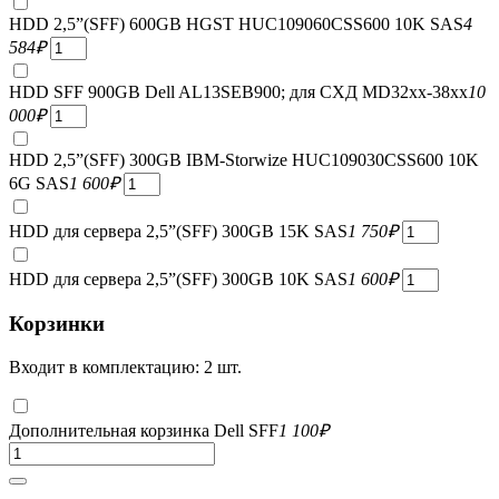
HDD 2,5”(SFF) 600GB HGST HUC109060CSS600 10K SAS
4
584
₽
HDD SFF 900GB Dell AL13SEB900; для СХД MD32xx-38xx
10
000
₽
HDD 2,5”(SFF) 300GB IBM-Storwize HUC109030CSS600 10K
6G SAS
1 600
₽
HDD для сервера 2,5”(SFF) 300GB 15K SAS
1 750
₽
HDD для сервера 2,5”(SFF) 300GB 10K SAS
1 600
₽
Корзинки
Входит в комплектацию: 2 шт.
Дополнительная корзинка Dell SFF
1 100
₽