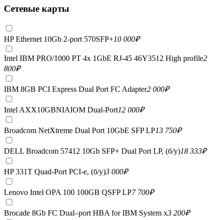
Сетевые карты
HP Ethernet 10Gb 2-port 570SFP+
10 000
₽
Intel IBM PRO/1000 PT 4x 1GbE RJ-45 46Y3512 High profile
2
800
₽
IBM 8GB PCI Express Dual Port FC Adapter
2 000
₽
Intel AXX10GBNIAIOM Dual-Port
12 000
₽
Broadcom NetXtreme Dual Port 10GbE SFP LP
13 750
₽
DELL Broadcom 57412 10Gb SFP+ Dual Port LP, (б/у)
18 333
₽
HP 331T Quad-Port PCI-e, (б/у)
3 000
₽
Lenovo Intel OPA 100 100GB QSFP LP
7 700
₽
Brocade 8Gb FC Dual–port HBA for IBM System x
3 200
₽