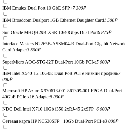
IBM Emulex Dual Port 10 GbE SFP+
7 300
₽
IBM Broadcom Dualport 1GB Ethernet Daughter Card
1 500
₽
Sun Oracle MHQH29B-XSR 10/40Gbps Dual-Port
6 875
₽
Interface Masters N2265B-ASSM04-R Dual-Port Gigabit Network
Card Adapter
3 500
₽
SuperMicro AOC-STG-I2T Dual-Port 10Gb PCI-e
5 000
₽
IBM Intel X540-T2 10GbE Dual-Port PCI-e низкий профиль
7
000
₽
Microsoft HP Azure X930613-001 861309-001 FPGA Dual-Port
40GbE PCIe x16 Adapter
5 000
₽
NDC Dell Intel X710 10Gb i350 2xRJ-45 2xSFP+
6 000
₽
Сетевая карта HP NC530SFP+ 10Gb Dual-Port PCI-e
3 000
₽