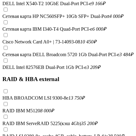
DELL Intel X540-T2 10GbE Dual-Port PCI-e
9 166
₽
Сетевая карта HP NC560SFP+ 10Gb SFP+ Dual-Port
4 000
₽
Сетевая карта IBM I340-T4 Quad-Port PCI-e
6 000
₽
Cisco Network Card A0+ | 73-14093-08
10 450
₽
Сетевая карта DELL Broadcom 5720 1Gb Dual-Port PCI-e
3 484
₽
DELL Intel 82576EB Dual-Port 1Gb PCI-e
3 209
₽
RAID & HBA external
HBA BROADCOM LSI 9300-8e
13 750
₽
RAID IBM M5120
8 000
₽
RAID IBM ServeRAID 5225(кэш 4Gb)
35 200
₽