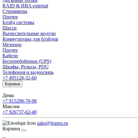
Дисковые полки
RAID & HBA external
Стриммеры
Прочее
Блэйд системы
Шасси
Вычислительные модули
Коммутаторы для блэйдов
Мезонин
Прочее
Кабели
Бесперебойники (UPS)
Шкафы, Рельсы, PDU
Телефония и видеосвязь
+7 495
128-32-60
Корзина
Дима
+7 915
298-70-98
Максим
+7 926
737-62-40
sales@forpro.ru
Корзина