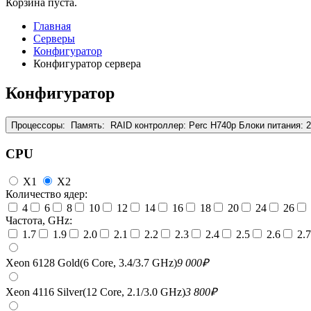
Корзина пуста.
Главная
Серверы
Конфигуратор
Конфигуратор сервера
Конфигуратор
Процессоры:
Память:
RAID контроллер:
Perc H740p
Блоки питания:
CPU
X1
X2
Количество ядер:
4
6
8
10
12
14
16
18
20
24
26
Частота, GHz:
1.7
1.9
2.0
2.1
2.2
2.3
2.4
2.5
2.6
2.7
Xeon 6128 Gold(6 Core, 3.4/3.7 GHz)
9 000
₽
Xeon 4116 Silver(12 Core, 2.1/3.0 GHz)
3 800
₽