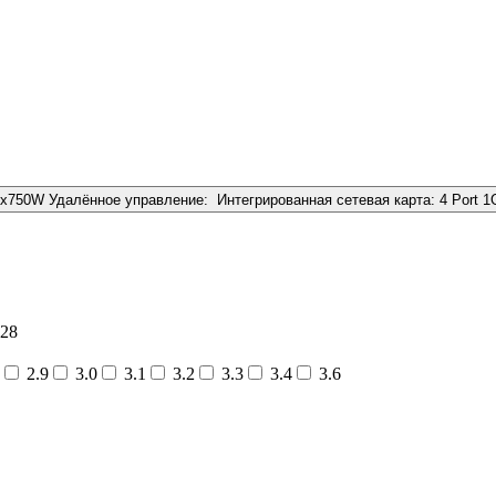
2x750W
Удалённое управление:
Интегрированная сетевая карта:
4 Port 
28
2.9
3.0
3.1
3.2
3.3
3.4
3.6