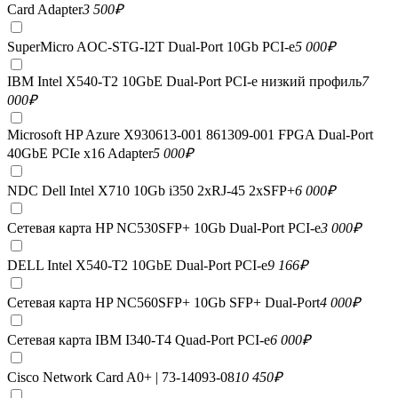
Card Adapter
3 500
₽
SuperMicro AOC-STG-I2T Dual-Port 10Gb PCI-e
5 000
₽
IBM Intel X540-T2 10GbE Dual-Port PCI-e низкий профиль
7
000
₽
Microsoft HP Azure X930613-001 861309-001 FPGA Dual-Port
40GbE PCIe x16 Adapter
5 000
₽
NDC Dell Intel X710 10Gb i350 2xRJ-45 2xSFP+
6 000
₽
Сетевая карта HP NC530SFP+ 10Gb Dual-Port PCI-e
3 000
₽
DELL Intel X540-T2 10GbE Dual-Port PCI-e
9 166
₽
Сетевая карта HP NC560SFP+ 10Gb SFP+ Dual-Port
4 000
₽
Сетевая карта IBM I340-T4 Quad-Port PCI-e
6 000
₽
Cisco Network Card A0+ | 73-14093-08
10 450
₽