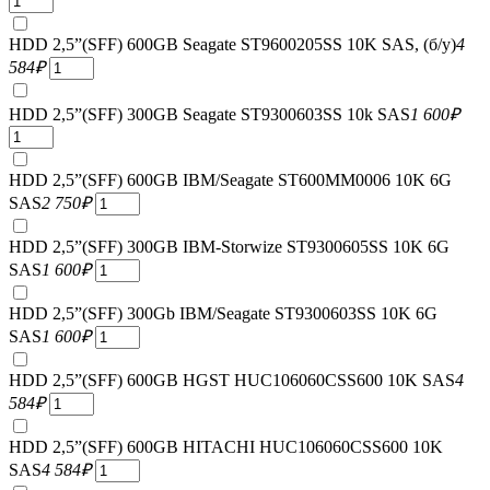
HDD 2,5”(SFF) 600GB Seagate ST9600205SS 10K SAS, (б/у)
4
584
₽
HDD 2,5”(SFF) 300GB Seagate ST9300603SS 10k SAS
1 600
₽
HDD 2,5”(SFF) 600GB IBM/Seagate ST600MM0006 10K 6G
SAS
2 750
₽
HDD 2,5”(SFF) 300GB IBM-Storwize ST9300605SS 10K 6G
SAS
1 600
₽
HDD 2,5”(SFF) 300Gb IBM/Seagate ST9300603SS 10K 6G
SAS
1 600
₽
HDD 2,5”(SFF) 600GB HGST HUC106060CSS600 10K SAS
4
584
₽
HDD 2,5”(SFF) 600GB HITACHI HUC106060CSS600 10K
SAS
4 584
₽