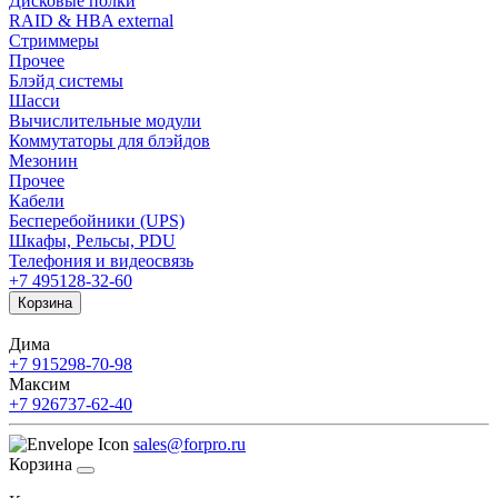
Дисковые полки
RAID & HBA external
Стриммеры
Прочее
Блэйд системы
Шасси
Вычислительные модули
Коммутаторы для блэйдов
Мезонин
Прочее
Кабели
Бесперебойники (UPS)
Шкафы, Рельсы, PDU
Телефония и видеосвязь
+7 495
128-32-60
Корзина
Дима
+7 915
298-70-98
Максим
+7 926
737-62-40
sales@forpro.ru
Корзина