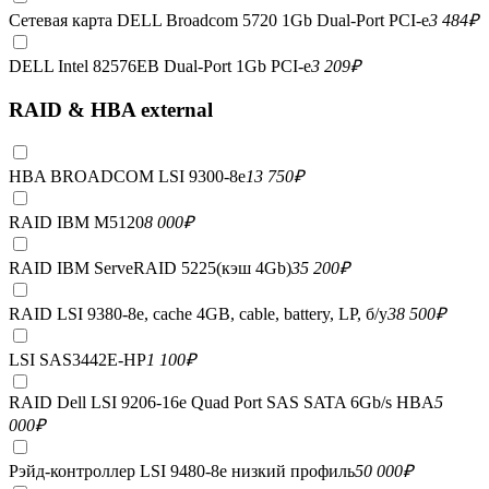
Сетевая карта DELL Broadcom 5720 1Gb Dual-Port PCI-e
3 484
₽
DELL Intel 82576EB Dual-Port 1Gb PCI-e
3 209
₽
RAID & HBA external
HBA BROADCOM LSI 9300-8e
13 750
₽
RAID IBM M5120
8 000
₽
RAID IBM ServeRAID 5225(кэш 4Gb)
35 200
₽
RAID LSI 9380-8e, сache 4GB, cable, battery, LP, б/у
38 500
₽
LSI SAS3442E-HP
1 100
₽
RAID Dell LSI 9206-16e Quad Port SAS SATA 6Gb/s HBA
5
000
₽
Рэйд-контроллер LSI 9480-8e низкий профиль
50 000
₽