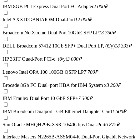
IBM 8GB PCI Express Dual Port FC Adapter
2 000
₽
Intel AXX10GBNIAIOM Dual-Port
12 000
₽
Broadcom NetXtreme Dual Port 10GbE SFP LP
13 750
₽
DELL Broadcom 57412 10Gb SFP+ Dual Port LP, (б/у)
18 333
₽
HP 331T Quad-Port PCI-e, (б/у)
3 000
₽
Lenovo Intel OPA 100 100GB QSFP LP
7 700
₽
Brocade 8Gb FC Dual–port HBA for IBM System x
3 200
₽
IBM Emulex Dual Port 10 GbE SFP+
7 300
₽
IBM Broadcom Dualport 1GB Ethernet Daughter Card
1 500
₽
Sun Oracle MHQH29B-XSR 10/40Gbps Dual-Port
6 875
₽
Interface Masters N2265B-ASSM04-R Dual-Port Gigabit Network