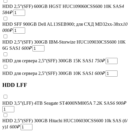
HDD 2,5”(SFF) 600GB HGST HUC109060CSS600 10K SAS
4
584
₽
HDD SFF 900GB Dell AL13SEB900; для СХД MD32xx-38xx
10
000
₽
HDD 2,5”(SFF) 300GB IBM-Storwize HUC109030CSS600 10K
6G SAS
1 600
₽
HDD для сервера 2,5”(SFF) 300GB 15K SAS
1 750
₽
HDD для сервера 2,5”(SFF) 300GB 10K SAS
1 600
₽
HDD LFF
HDD 3,5”(LFF) 4TB Seagate ST4000NM005A 7.2K SAS
6 900
₽
HDD 2,5”(SFF) 300GB Hitachi HUC106030CSS600 10k SAS (б/
у)
1 600
₽