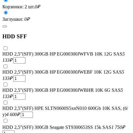
Корзинки: 2 шт.
0
₽
Заглушки:
0
₽
HDD SFF
HDD 2,5”(SFF) 300GB HP EG000300JWFVB 10K 12G SAS
5
133
₽
HDD 2,5”(SFF) 300GB HP EG000300JWEBF 10K 12G SAS
5
133
₽
HDD 2,5”(SFF) 300GB HP EG000300JWBHR 10K 6G SAS
5
133
₽
HDD 2,5”(SFF) HPE SLTN0600S5xnN010 600Gb 10K SAS, (б/
у)
4 600
₽
HDD 2,5”(SFF) 300GB Seagate ST9300653SS 15k SAS
1 750
₽