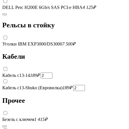
DELL Perc H200E 6Gb/s SAS PCI-e HBA
4 125
₽
Рельсы в стойку
Уголки IBM EXP3000/DS3000
7 500
₽
Кабели
Кабель c13-14
189
₽
Кабель c13-Shuko (Евровилка)
189
₽
Прочее
Безель с ключем
1 415
₽