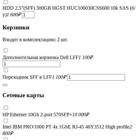
HDD 2,5”(SFF) 300GB HGST HUC106030CSS600 10k SAS (б/
у)
1 600
₽
Корзинки
Входит в комплектацию: 2 шт.
Дополнительная корзинка Dell LFF
1 100
₽
Переходник SFF в LFF
1 100
₽
Сетевые карты
HP Ethernet 10Gb 2-port 570SFP+
10 000
₽
Intel IBM PRO/1000 PT 4x 1GbE RJ-45 46Y3512 High profile
2
800
₽