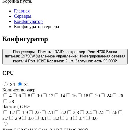
Корзина пуста.
Главная
Серверы
Конфигуратор
Конфигуратор сервера
Конфигуратор
Процессоры:
Память:
RAID контроллер:
Perc H730
Блоки
питания:
2x750W
Удалённое управление:
Интегрированная сетевая
карта:
4 Port 1GbE
Корзинки:
2 шт.
Заглушки:
есть
55 000
₽
CPU
X1
X2
Количество ядер:
4
6
8
10
12
14
16
18
20
24
26
28
Частота, GHz:
1.7
1.9
2.0
2.1
2.2
2.3
2.4
2.5
2.6
2.7
2.9
3.0
3.1
3.2
3.3
3.4
3.6