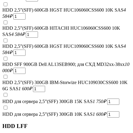
HDD 2,5”(SFF) 600GB HGST HUC106060CSS600 10K SAS
4
584
₽
HDD 2,5”(SFF) 600GB HITACHI HUC106060CSS600 10K
SAS
4 584
₽
HDD 2,5”(SFF) 600GB HGST HUC109060CSS600 10K SAS
4
584
₽
HDD SFF 900GB Dell AL13SEB900; для СХД MD32xx-38xx
10
000
₽
HDD 2,5”(SFF) 300GB IBM-Storwize HUC109030CSS600 10K
6G SAS
1 600
₽
HDD для сервера 2,5”(SFF) 300GB 15K SAS
1 750
₽
HDD для сервера 2,5”(SFF) 300GB 10K SAS
1 600
₽
HDD LFF