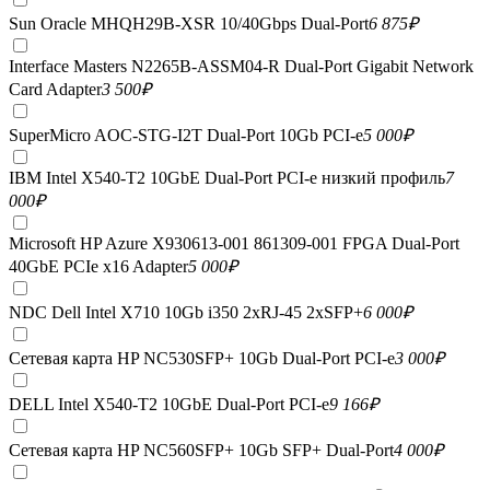
Sun Oracle MHQH29B-XSR 10/40Gbps Dual-Port
6 875
₽
Interface Masters N2265B-ASSM04-R Dual-Port Gigabit Network
Card Adapter
3 500
₽
SuperMicro AOC-STG-I2T Dual-Port 10Gb PCI-e
5 000
₽
IBM Intel X540-T2 10GbE Dual-Port PCI-e низкий профиль
7
000
₽
Microsoft HP Azure X930613-001 861309-001 FPGA Dual-Port
40GbE PCIe x16 Adapter
5 000
₽
NDC Dell Intel X710 10Gb i350 2xRJ-45 2xSFP+
6 000
₽
Сетевая карта HP NC530SFP+ 10Gb Dual-Port PCI-e
3 000
₽
DELL Intel X540-T2 10GbE Dual-Port PCI-e
9 166
₽
Сетевая карта HP NC560SFP+ 10Gb SFP+ Dual-Port
4 000
₽