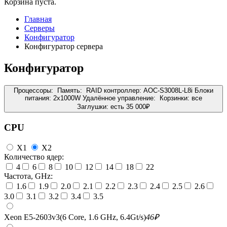
Корзина пуста.
Главная
Серверы
Конфигуратор
Конфигуратор сервера
Конфигуратор
Процессоры:
Память:
RAID контроллер:
AOC-S3008L-L8i
Блоки
питания:
2x1000W
Удалённое управление:
Корзинки:
все
Заглушки:
есть
35 000
₽
CPU
X1
X2
Количество ядер:
4
6
8
10
12
14
18
22
Частота, GHz:
1.6
1.9
2.0
2.1
2.2
2.3
2.4
2.5
2.6
3.0
3.1
3.2
3.4
3.5
Xeon E5-2603v3(6 Core, 1.6 GHz, 6.4Gt/s)
46
₽