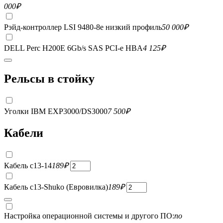
000
₽
Рэйд-контроллер LSI 9480-8e низкий профиль
50 000
₽
DELL Perc H200E 6Gb/s SAS PCI-e HBA
4 125
₽
Рельсы в стойку
Уголки IBM EXP3000/DS3000
7 500
₽
Кабели
Кабель c13-14
189
₽
Кабель c13-Shuko (Евровилка)
189
₽
Настройка операционной системы и другого ПО:
по