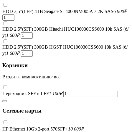
HDD 3,5”(LFF) 4TB Seagate ST4000NM005A 7.2K SAS
6 900
₽
HDD 2,5”(SFF) 300GB Hitachi HUC106030CSS600 10k SAS (б/
у)
1 600
₽
HDD 2,5”(SFF) 300GB HGST HUC106030CSS600 10k SAS (б/
у)
1 600
₽
Корзинки
Входит в комплектацию: все
Переходник SFF в LFF
1 100
₽
Сетевые карты
HP Ethernet 10Gb 2-port 570SFP+
10 000
₽