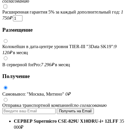
согласованию
Расширенная гарантия 5% за каждый дополнительный год:
1
750
₽
Размещение
Колокейшн в дата-центре уровня TIER-III "3Data SK19":
9
120
₽
в месяц
В серверной forPro:
7 296
₽
в месяц
Получение
Самовывоз: "Москва, Митино"
0
₽
Отправка транспортной компанией:
по согласованию
СЕРВЕР
Supermicro CSE-829U X10DRU-i+ 12LFF
35
000
₽