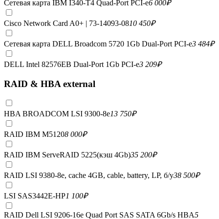
Сетевая карта IBM I340-T4 Quad-Port PCI-e
6 000
₽
Cisco Network Card A0+ | 73-14093-08
10 450
₽
Сетевая карта DELL Broadcom 5720 1Gb Dual-Port PCI-e
3 484
₽
DELL Intel 82576EB Dual-Port 1Gb PCI-e
3 209
₽
RAID & HBA external
HBA BROADCOM LSI 9300-8e
13 750
₽
RAID IBM M5120
8 000
₽
RAID IBM ServeRAID 5225(кэш 4Gb)
35 200
₽
RAID LSI 9380-8e, сache 4GB, cable, battery, LP, б/у
38 500
₽
LSI SAS3442E-HP
1 100
₽
RAID Dell LSI 9206-16e Quad Port SAS SATA 6Gb/s HBA
5