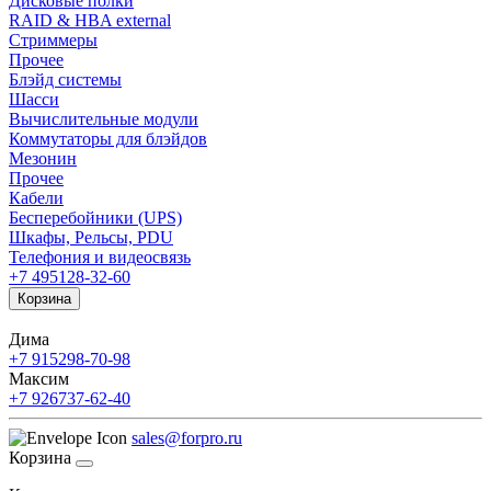
Дисковые полки
RAID & HBA external
Стриммеры
Прочее
Блэйд системы
Шасси
Вычислительные модули
Коммутаторы для блэйдов
Мезонин
Прочее
Кабели
Бесперебойники (UPS)
Шкафы, Рельсы, PDU
Телефония и видеосвязь
+7 495
128-32-60
Корзина
Дима
+7 915
298-70-98
Максим
+7 926
737-62-40
sales@forpro.ru
Корзина