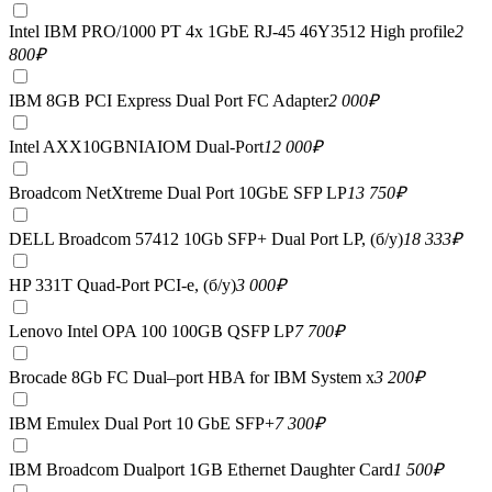
Intel IBM PRO/1000 PT 4x 1GbE RJ-45 46Y3512 High profile
2
800
₽
IBM 8GB PCI Express Dual Port FC Adapter
2 000
₽
Intel AXX10GBNIAIOM Dual-Port
12 000
₽
Broadcom NetXtreme Dual Port 10GbE SFP LP
13 750
₽
DELL Broadcom 57412 10Gb SFP+ Dual Port LP, (б/у)
18 333
₽
HP 331T Quad-Port PCI-e, (б/у)
3 000
₽
Lenovo Intel OPA 100 100GB QSFP LP
7 700
₽
Brocade 8Gb FC Dual–port HBA for IBM System x
3 200
₽
IBM Emulex Dual Port 10 GbE SFP+
7 300
₽
IBM Broadcom Dualport 1GB Ethernet Daughter Card
1 500
₽