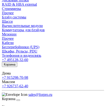
Дисковые полки
RAID & HBA external
Стриммеры
Прочее
Блэйд системы
Шасси
Вычислительные модули
Коммутаторы для блэйдов
Мезонин
Прочее
Кабели
Бесперебойники (UPS)
Шкафы, Рельсы, PDU
Телефония и видеосвязь
+7 495
128-32-60
Корзина
Дима
+7 915
298-70-98
Максим
+7 926
737-62-40
sales@forpro.ru
Корзина