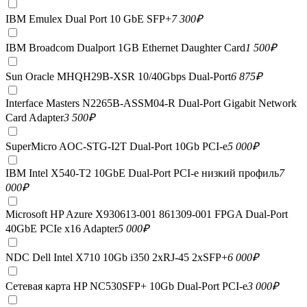
IBM Emulex Dual Port 10 GbE SFP+
7 300
₽
IBM Broadcom Dualport 1GB Ethernet Daughter Card
1 500
₽
Sun Oracle MHQH29B-XSR 10/40Gbps Dual-Port
6 875
₽
Interface Masters N2265B-ASSM04-R Dual-Port Gigabit Network
Card Adapter
3 500
₽
SuperMicro AOC-STG-I2T Dual-Port 10Gb PCI-e
5 000
₽
IBM Intel X540-T2 10GbE Dual-Port PCI-e низкий профиль
7
000
₽
Microsoft HP Azure X930613-001 861309-001 FPGA Dual-Port
40GbE PCIe x16 Adapter
5 000
₽
NDC Dell Intel X710 10Gb i350 2xRJ-45 2xSFP+
6 000
₽
Сетевая карта HP NC530SFP+ 10Gb Dual-Port PCI-e
3 000
₽