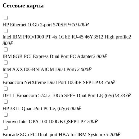
Сетевые карты
HP Ethernet 10Gb 2-port 570SFP+
10 000
₽
Intel IBM PRO/1000 PT 4x 1GbE RJ-45 46Y3512 High profile
2
800
₽
IBM 8GB PCI Express Dual Port FC Adapter
2 000
₽
Intel AXX10GBNIAIOM Dual-Port
12 000
₽
Broadcom NetXtreme Dual Port 10GbE SFP LP
13 750
₽
DELL Broadcom 57412 10Gb SFP+ Dual Port LP, (б/у)
18 333
₽
HP 331T Quad-Port PCI-e, (б/у)
3 000
₽
Lenovo Intel OPA 100 100GB QSFP LP
7 700
₽
Brocade 8Gb FC Dual–port HBA for IBM System x
3 200
₽