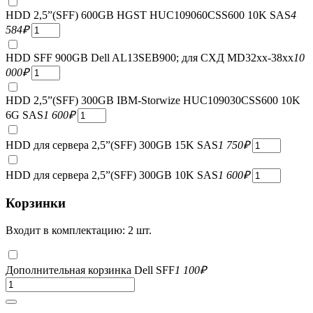
HDD 2,5”(SFF) 600GB HGST HUC109060CSS600 10K SAS
4
584
₽
HDD SFF 900GB Dell AL13SEB900; для СХД MD32xx-38xx
10
000
₽
HDD 2,5”(SFF) 300GB IBM-Storwize HUC109030CSS600 10K
6G SAS
1 600
₽
HDD для сервера 2,5”(SFF) 300GB 15K SAS
1 750
₽
HDD для сервера 2,5”(SFF) 300GB 10K SAS
1 600
₽
Корзинки
Входит в комплектацию: 2 шт.
Дополнительная корзинка Dell SFF
1 100
₽