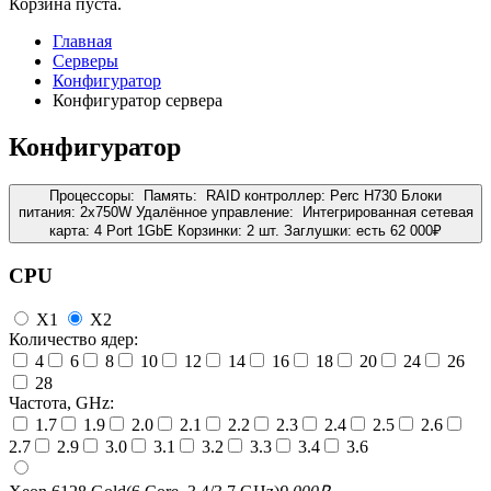
Корзина пуста.
Главная
Серверы
Конфигуратор
Конфигуратор сервера
Конфигуратор
Процессоры:
Память:
RAID контроллер:
Perc H730
Блоки
питания:
2x750W
Удалённое управление:
Интегрированная сетевая
карта:
4 Port 1GbE
Корзинки:
2 шт.
Заглушки:
есть
62 000
₽
CPU
X1
X2
Количество ядер:
4
6
8
10
12
14
16
18
20
24
26
28
Частота, GHz:
1.7
1.9
2.0
2.1
2.2
2.3
2.4
2.5
2.6
2.7
2.9
3.0
3.1
3.2
3.3
3.4
3.6