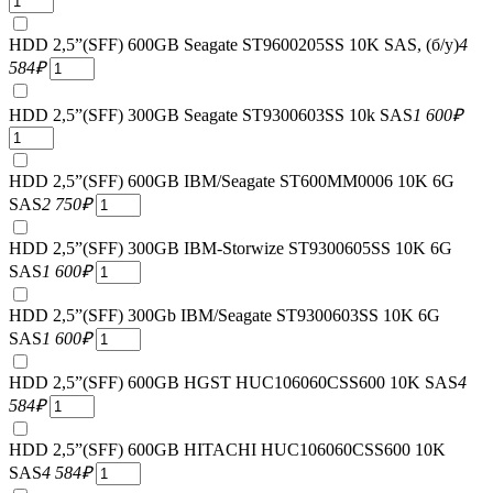
HDD 2,5”(SFF) 600GB Seagate ST9600205SS 10K SAS, (б/у)
4
584
₽
HDD 2,5”(SFF) 300GB Seagate ST9300603SS 10k SAS
1 600
₽
HDD 2,5”(SFF) 600GB IBM/Seagate ST600MM0006 10K 6G
SAS
2 750
₽
HDD 2,5”(SFF) 300GB IBM-Storwize ST9300605SS 10K 6G
SAS
1 600
₽
HDD 2,5”(SFF) 300Gb IBM/Seagate ST9300603SS 10K 6G
SAS
1 600
₽
HDD 2,5”(SFF) 600GB HGST HUC106060CSS600 10K SAS
4
584
₽
HDD 2,5”(SFF) 600GB HITACHI HUC106060CSS600 10K
SAS
4 584
₽