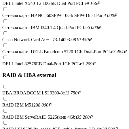
DELL Intel X540-T2 10GbE Dual-Port PCI-e
9 166
₽
Сетевая карта HP NC560SFP+ 10Gb SFP+ Dual-Port
4 000
₽
Сетевая карта IBM I340-T4 Quad-Port PCI-e
6 000
₽
Cisco Network Card A0+ | 73-14093-08
10 450
₽
Сетевая карта DELL Broadcom 5720 1Gb Dual-Port PCI-e
3 484
₽
DELL Intel 82576EB Dual-Port 1Gb PCI-e
3 209
₽
RAID & HBA external
HBA BROADCOM LSI 9300-8e
13 750
₽
RAID IBM M5120
8 000
₽
RAID IBM ServeRAID 5225(кэш 4Gb)
35 200
₽