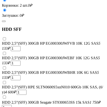
Корзинки: 2 шт.
0
₽
Заглушки:
0
₽
HDD SFF
HDD 2,5”(SFF) 300GB HP EG000300JWFVB 10K 12G SAS
5
133
₽
HDD 2,5”(SFF) 300GB HP EG000300JWEBF 10K 12G SAS
5
133
₽
HDD 2,5”(SFF) 300GB HP EG000300JWBHR 10K 6G SAS
5
133
₽
HDD 2,5”(SFF) HPE SLTN0600S5xnN010 600Gb 10K SAS, (б/
у)
4 600
₽
HDD 2,5”(SFF) 300GB Seagate ST9300653SS 15k SAS
1 750
₽