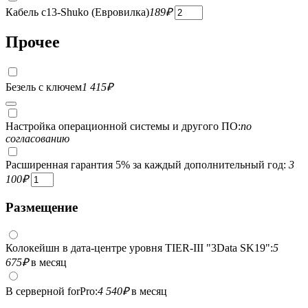
Кабель c13-Shuko (Евровилка)
189
₽
Прочее
Безель с ключем
1 415
₽
Настройка операционной системы и другого ПО:
по
согласованию
Расширенная гарантия 5% за каждый дополнительный год:
3
100
₽
Размещение
Колокейшн в дата-центре уровня TIER-III "3Data SK19":
5
675
₽
в месяц
В серверной forPro:
4 540
₽
в месяц