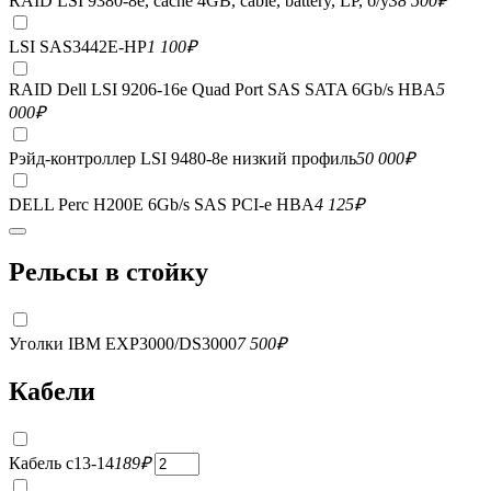
RAID LSI 9380-8e, сache 4GB, cable, battery, LP, б/у
38 500
₽
LSI SAS3442E-HP
1 100
₽
RAID Dell LSI 9206-16e Quad Port SAS SATA 6Gb/s HBA
5
000
₽
Рэйд-контроллер LSI 9480-8e низкий профиль
50 000
₽
DELL Perc H200E 6Gb/s SAS PCI-e HBA
4 125
₽
Рельсы в стойку
Уголки IBM EXP3000/DS3000
7 500
₽
Кабели
Кабель c13-14
189
₽