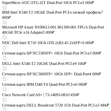
SuperMicro AOC-STG-I2T Dual-Port 10Gb PCI-e
5 000
₽
IBM Intel X540-T2 10GbE Dual-Port PCI-e низкий профиль
7
000
₽
Microsoft HP Azure X930613-001 861309-001 FPGA Dual-Port
40GbE PCIe x16 Adapter
5 000
₽
NDC Dell Intel X710 10Gb i350 2xRJ-45 2xSFP+
6 000
₽
Сетевая карта HP NC530SFP+ 10Gb Dual-Port PCI-e
3 000
₽
DELL Intel X540-T2 10GbE Dual-Port PCI-e
9 166
₽
Сетевая карта HP NC560SFP+ 10Gb SFP+ Dual-Port
4 000
₽
Сетевая карта IBM I340-T4 Quad-Port PCI-e
6 000
₽
Cisco Network Card A0+ | 73-14093-08
10 450
₽
Сетевая карта DELL Broadcom 5720 1Gb Dual-Port PCI-e
3 484
₽