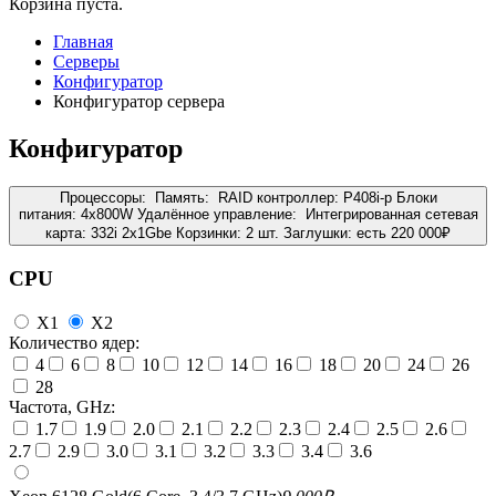
Корзина пуста.
Главная
Серверы
Конфигуратор
Конфигуратор сервера
Конфигуратор
Процессоры:
Память:
RAID контроллер:
P408i-p
Блоки
питания:
4x800W
Удалённое управление:
Интегрированная сетевая
карта:
332i 2x1Gbe
Корзинки:
2 шт.
Заглушки:
есть
220 000
₽
CPU
X1
X2
Количество ядер:
4
6
8
10
12
14
16
18
20
24
26
28
Частота, GHz:
1.7
1.9
2.0
2.1
2.2
2.3
2.4
2.5
2.6
2.7
2.9
3.0
3.1
3.2
3.3
3.4
3.6