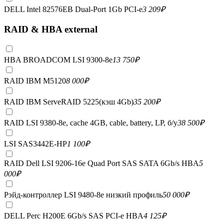
DELL Intel 82576EB Dual-Port 1Gb PCI-e
3 209
₽
RAID & HBA external
HBA BROADCOM LSI 9300-8e
13 750
₽
RAID IBM M5120
8 000
₽
RAID IBM ServeRAID 5225(кэш 4Gb)
35 200
₽
RAID LSI 9380-8e, сache 4GB, cable, battery, LP, б/у
38 500
₽
LSI SAS3442E-HP
1 100
₽
RAID Dell LSI 9206-16e Quad Port SAS SATA 6Gb/s HBA
5
000
₽
Рэйд-контроллер LSI 9480-8e низкий профиль
50 000
₽
DELL Perc H200E 6Gb/s SAS PCI-e HBA
4 125
₽