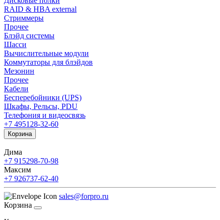
Дисковые полки
RAID & HBA external
Стриммеры
Прочее
Блэйд системы
Шасси
Вычислительные модули
Коммутаторы для блэйдов
Мезонин
Прочее
Кабели
Бесперебойники (UPS)
Шкафы, Рельсы, PDU
Телефония и видеосвязь
+7 495
128-32-60
Корзина
Дима
+7 915
298-70-98
Максим
+7 926
737-62-40
sales@forpro.ru
Корзина