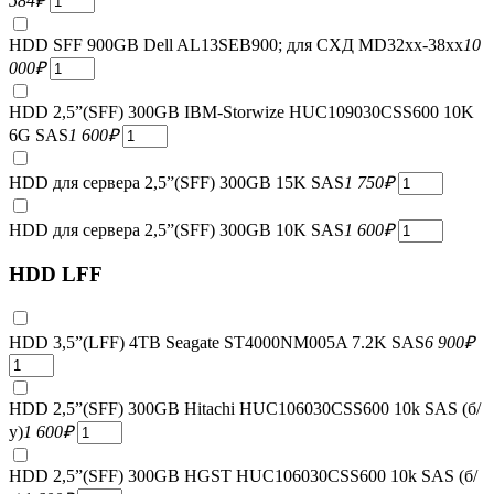
584
₽
HDD SFF 900GB Dell AL13SEB900; для СХД MD32xx-38xx
10
000
₽
HDD 2,5”(SFF) 300GB IBM-Storwize HUC109030CSS600 10K
6G SAS
1 600
₽
HDD для сервера 2,5”(SFF) 300GB 15K SAS
1 750
₽
HDD для сервера 2,5”(SFF) 300GB 10K SAS
1 600
₽
HDD LFF
HDD 3,5”(LFF) 4TB Seagate ST4000NM005A 7.2K SAS
6 900
₽
HDD 2,5”(SFF) 300GB Hitachi HUC106030CSS600 10k SAS (б/
у)
1 600
₽
HDD 2,5”(SFF) 300GB HGST HUC106030CSS600 10k SAS (б/