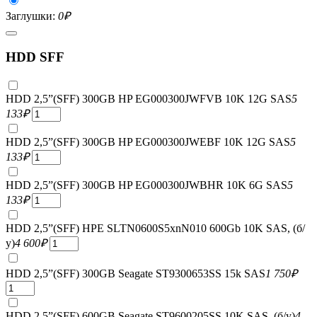
Заглушки:
0
₽
HDD SFF
HDD 2,5”(SFF) 300GB HP EG000300JWFVB 10K 12G SAS
5
133
₽
HDD 2,5”(SFF) 300GB HP EG000300JWEBF 10K 12G SAS
5
133
₽
HDD 2,5”(SFF) 300GB HP EG000300JWBHR 10K 6G SAS
5
133
₽
HDD 2,5”(SFF) HPE SLTN0600S5xnN010 600Gb 10K SAS, (б/
у)
4 600
₽
HDD 2,5”(SFF) 300GB Seagate ST9300653SS 15k SAS
1 750
₽
HDD 2,5”(SFF) 600GB Seagate ST9600205SS 10K SAS, (б/у)
4