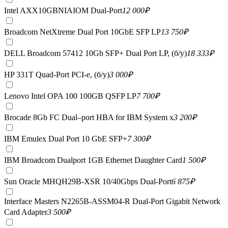
Intel AXX10GBNIAIOM Dual-Port
12 000
₽
Broadcom NetXtreme Dual Port 10GbE SFP LP
13 750
₽
DELL Broadcom 57412 10Gb SFP+ Dual Port LP, (б/у)
18 333
₽
HP 331T Quad-Port PCI-e, (б/у)
3 000
₽
Lenovo Intel OPA 100 100GB QSFP LP
7 700
₽
Brocade 8Gb FC Dual–port HBA for IBM System x
3 200
₽
IBM Emulex Dual Port 10 GbE SFP+
7 300
₽
IBM Broadcom Dualport 1GB Ethernet Daughter Card
1 500
₽
Sun Oracle MHQH29B-XSR 10/40Gbps Dual-Port
6 875
₽
Interface Masters N2265B-ASSM04-R Dual-Port Gigabit Network
Card Adapter
3 500
₽