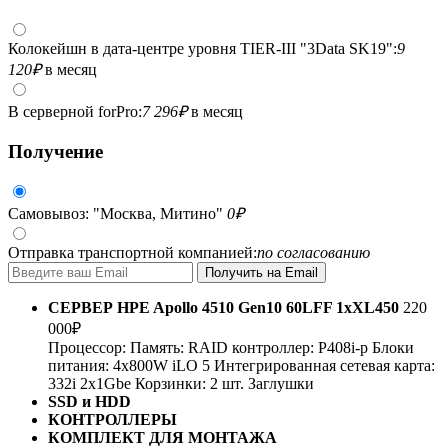
Колокейшн в дата-центре уровня TIER-III "3Data SK19":
9
120
₽
в месяц
В серверной forPro:
7 296
₽
в месяц
Получение
Самовывоз: "Москва, Митино"
0
₽
Отправка транспортной компанией:
по согласованию
СЕРВЕР
HPE Apollo 4510 Gen10 60LFF 1xXL450
220
000
₽
Процессор:
Память:
RAID контроллер:
P408i-p
Блоки
питания:
4x800W
iLO 5
Интегрированная сетевая карта:
332i 2x1Gbe
Корзинки: 2 шт.
Заглушки
SSD и HDD
КОНТРОЛЛЕРЫ
КОМПЛЕКТ ДЛЯ МОНТАЖА