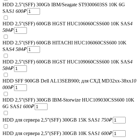
HDD 2,5”(SFF) 300Gb IBM/Seagate ST9300603SS 10K 6G
SAS
1 600
₽
HDD 2,5”(SFF) 600GB HGST HUC106060CSS600 10K SAS
4
584
₽
HDD 2,5”(SFF) 600GB HITACHI HUC106060CSS600 10K
SAS
4 584
₽
HDD 2,5”(SFF) 600GB HGST HUC109060CSS600 10K SAS
4
584
₽
HDD SFF 900GB Dell AL13SEB900; для СХД MD32xx-38xx
10
000
₽
HDD 2,5”(SFF) 300GB IBM-Storwize HUC109030CSS600 10K
6G SAS
1 600
₽
HDD для сервера 2,5”(SFF) 300GB 15K SAS
1 750
₽
HDD для сервера 2,5”(SFF) 300GB 10K SAS
1 600
₽