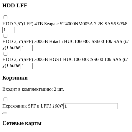
HDD LFF
HDD 3,5”(LFF) 4TB Seagate ST4000NM005A 7.2K SAS
6 900
₽
HDD 2,5”(SFF) 300GB Hitachi HUC106030CSS600 10k SAS (б/
у)
1 600
₽
HDD 2,5”(SFF) 300GB HGST HUC106030CSS600 10k SAS (б/
у)
1 600
₽
Корзинки
Входит в комплектацию: 2 шт.
Переходник SFF в LFF
1 100
₽
Сетевые карты