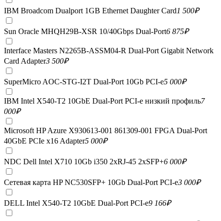
IBM Broadcom Dualport 1GB Ethernet Daughter Card
1 500
₽
Sun Oracle MHQH29B-XSR 10/40Gbps Dual-Port
6 875
₽
Interface Masters N2265B-ASSM04-R Dual-Port Gigabit Network
Card Adapter
3 500
₽
SuperMicro AOC-STG-I2T Dual-Port 10Gb PCI-e
5 000
₽
IBM Intel X540-T2 10GbE Dual-Port PCI-e низкий профиль
7
000
₽
Microsoft HP Azure X930613-001 861309-001 FPGA Dual-Port
40GbE PCIe x16 Adapter
5 000
₽
NDC Dell Intel X710 10Gb i350 2xRJ-45 2xSFP+
6 000
₽
Сетевая карта HP NC530SFP+ 10Gb Dual-Port PCI-e
3 000
₽
DELL Intel X540-T2 10GbE Dual-Port PCI-e
9 166
₽