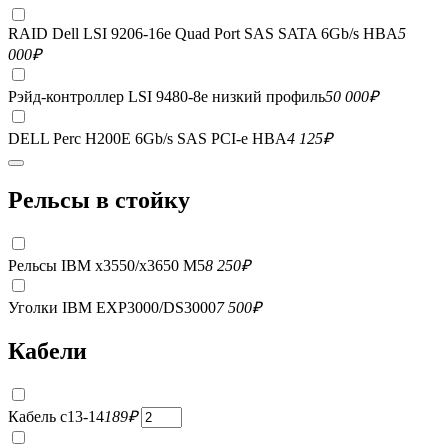
RAID Dell LSI 9206-16e Quad Port SAS SATA 6Gb/s HBA
5
000
₽
Рэйд-контроллер LSI 9480-8e низкий профиль
50 000
₽
DELL Perc H200E 6Gb/s SAS PCI-e HBA
4 125
₽
Рельсы в стойку
Рельсы IBM x3550/x3650 M5
8 250
₽
Уголки IBM EXP3000/DS3000
7 500
₽
Кабели
Кабель c13-14
189
₽