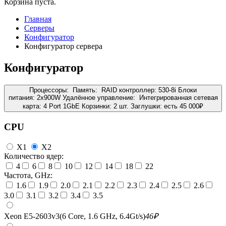
Корзина пуста.
Главная
Серверы
Конфигуратор
Конфигуратор сервера
Конфигуратор
Процессоры:
Память:
RAID контроллер:
530-8i
Блоки
питания:
2x900W
Удалённое управление:
Интегрированная сетевая
карта:
4 Port 1GbE
Корзинки:
2 шт.
Заглушки:
есть
45 000
₽
CPU
X1
X2
Количество ядер:
4
6
8
10
12
14
18
22
Частота, GHz:
1.6
1.9
2.0
2.1
2.2
2.3
2.4
2.5
2.6
3.0
3.1
3.2
3.4
3.5
Xeon E5-2603v3(6 Core, 1.6 GHz, 6.4Gt/s)
46
₽