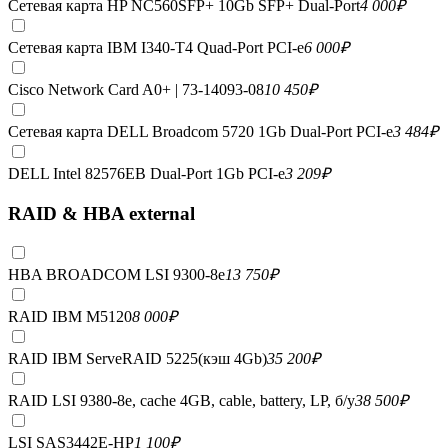
Сетевая карта HP NC560SFP+ 10Gb SFP+ Dual-Port
4 000
₽
Сетевая карта IBM I340-T4 Quad-Port PCI-e
6 000
₽
Cisco Network Card A0+ | 73-14093-08
10 450
₽
Сетевая карта DELL Broadcom 5720 1Gb Dual-Port PCI-e
3 484
₽
DELL Intel 82576EB Dual-Port 1Gb PCI-e
3 209
₽
RAID & HBA external
HBA BROADCOM LSI 9300-8e
13 750
₽
RAID IBM M5120
8 000
₽
RAID IBM ServeRAID 5225(кэш 4Gb)
35 200
₽
RAID LSI 9380-8e, сache 4GB, cable, battery, LP, б/у
38 500
₽
LSI SAS3442E-HP
1 100
₽