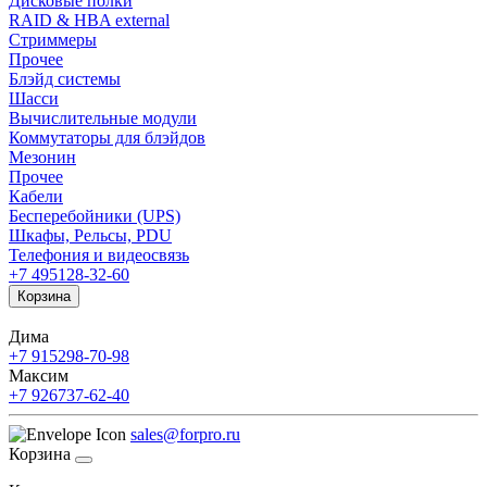
Дисковые полки
RAID & HBA external
Стриммеры
Прочее
Блэйд системы
Шасси
Вычислительные модули
Коммутаторы для блэйдов
Мезонин
Прочее
Кабели
Бесперебойники (UPS)
Шкафы, Рельсы, PDU
Телефония и видеосвязь
+7 495
128-32-60
Корзина
Дима
+7 915
298-70-98
Максим
+7 926
737-62-40
sales@forpro.ru
Корзина