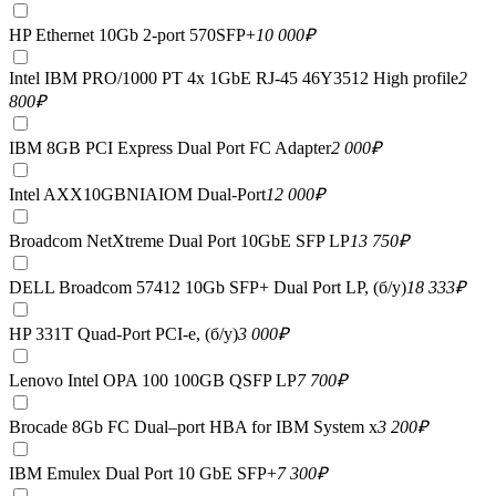
HP Ethernet 10Gb 2-port 570SFP+
10 000
₽
Intel IBM PRO/1000 PT 4x 1GbE RJ-45 46Y3512 High profile
2
800
₽
IBM 8GB PCI Express Dual Port FC Adapter
2 000
₽
Intel AXX10GBNIAIOM Dual-Port
12 000
₽
Broadcom NetXtreme Dual Port 10GbE SFP LP
13 750
₽
DELL Broadcom 57412 10Gb SFP+ Dual Port LP, (б/у)
18 333
₽
HP 331T Quad-Port PCI-e, (б/у)
3 000
₽
Lenovo Intel OPA 100 100GB QSFP LP
7 700
₽
Brocade 8Gb FC Dual–port HBA for IBM System x
3 200
₽
IBM Emulex Dual Port 10 GbE SFP+
7 300
₽