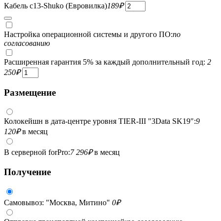
Кабель c13-Shuko (Евровилка)
189
₽
Настройка операционной системы и другого ПО:
по
согласованию
Расширенная гарантия 5% за каждый дополнительный год:
2
250
₽
Размещение
Колокейшн в дата-центре уровня TIER-III "3Data SK19":
9
120
₽
в месяц
В серверной forPro:
7 296
₽
в месяц
Получение
Самовывоз: "Москва, Митино"
0
₽