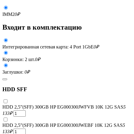
IMM2
0
₽
Входит в комплектацию
Интегрированная сетевая карта: 4 Port 1GbE
0
₽
Корзинки: 2 шт.
0
₽
Заглушки:
0
₽
HDD SFF
HDD 2,5”(SFF) 300GB HP EG000300JWFVB 10K 12G SAS
5
133
₽
HDD 2,5”(SFF) 300GB HP EG000300JWEBF 10K 12G SAS
5
133
₽