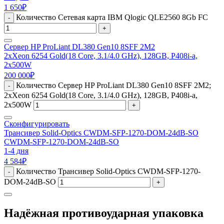
1 650
₽
Количество Сетевая карта IBM Qlogic QLE2560 8Gb FC
-
+
Сервер HP ProLiant DL380 Gen10 8SFF 2M2
2xXeon 6254 Gold(18 Core, 3.1/4.0 GHz), 128GB, P408i-a,
2x500W
200 000
₽
Количество Сервер HP ProLiant DL380 Gen10 8SFF 2M2;
-
2xXeon 6254 Gold(18 Core, 3.1/4.0 GHz), 128GB, P408i-a,
2x500W
+
Сконфигурировать
Трансивер Solid-Optics CWDM-SFP-1270-DOM-24dB-SO
CWDM-SFP-1270-DOM-24dB-SO
1-4 дня
4 584
₽
Количество Трансивер Solid-Optics CWDM-SFP-1270-
-
DOM-24dB-SO
+
Надёжная противоударная упаковка