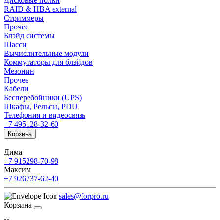
Дисковые полки
RAID & HBA external
Стриммеры
Прочее
Блэйд системы
Шасси
Вычислительные модули
Коммутаторы для блэйдов
Мезонин
Прочее
Кабели
Бесперебойники (UPS)
Шкафы, Рельсы, PDU
Телефония и видеосвязь
+7 495
128-32-60
Корзина
Дима
+7 915
298-70-98
Максим
+7 926
737-62-40
sales@forpro.ru
Корзина