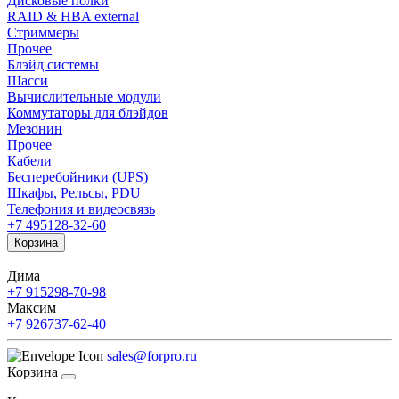
Дисковые полки
RAID & HBA external
Стриммеры
Прочее
Блэйд системы
Шасси
Вычислительные модули
Коммутаторы для блэйдов
Мезонин
Прочее
Кабели
Бесперебойники (UPS)
Шкафы, Рельсы, PDU
Телефония и видеосвязь
+7 495
128-32-60
Корзина
Дима
+7 915
298-70-98
Максим
+7 926
737-62-40
sales@forpro.ru
Корзина