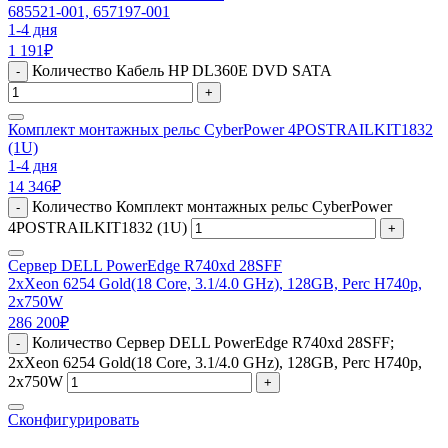
685521-001, 657197-001
1-4 дня
1 191
₽
Количество Кабель HP DL360E DVD SATA
-
+
Комплект монтажных рельс CyberPower 4POSTRAILKIT1832
(1U)
1-4 дня
14 346
₽
Количество Комплект монтажных рельс CyberPower
-
4POSTRAILKIT1832 (1U)
+
Сервер DELL PowerEdge R740xd 28SFF
2xXeon 6254 Gold(18 Core, 3.1/4.0 GHz), 128GB, Perc H740p,
2x750W
286 200
₽
Количество Сервер DELL PowerEdge R740xd 28SFF;
-
2xXeon 6254 Gold(18 Core, 3.1/4.0 GHz), 128GB, Perc H740p,
2x750W
+
Сконфигурировать