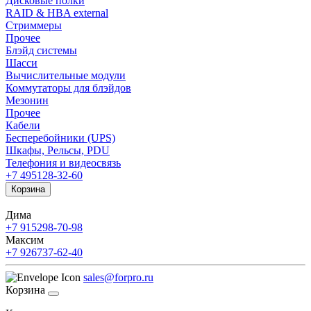
Дисковые полки
RAID & HBA external
Стриммеры
Прочее
Блэйд системы
Шасси
Вычислительные модули
Коммутаторы для блэйдов
Мезонин
Прочее
Кабели
Бесперебойники (UPS)
Шкафы, Рельсы, PDU
Телефония и видеосвязь
+7 495
128-32-60
Корзина
Дима
+7 915
298-70-98
Максим
+7 926
737-62-40
sales@forpro.ru
Корзина