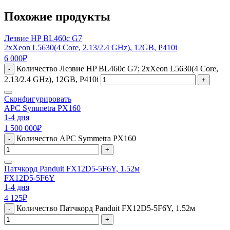
Похожие продукты
Лезвие HP BL460c G7
2xXeon L5630(4 Core, 2.13/2.4 GHz), 12GB, P410i
6 000
₽
Количество Лезвие HP BL460c G7; 2xXeon L5630(4 Core,
-
2.13/2.4 GHz), 12GB, P410i
+
Сконфигурировать
APC Symmetra PX160
1-4 дня
1 500 000
₽
Количество APC Symmetra PX160
-
+
Патчкорд Panduit FX12D5-5F6Y, 1.52м
FX12D5-5F6Y
1-4 дня
4 125
₽
Количество Патчкорд Panduit FX12D5-5F6Y, 1.52м
-
+