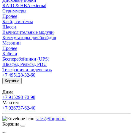
Дисковые полки
RAID & HBA external
Стриммеры
Прочее
Блэйд системы
Шасси
Вычислительные модули
Коммутаторы для блэйдов
Мезонин
Прочее
Кабели
Бесперебойники (UPS)
Шкафы, Рельсы, PDU
Телефония и видеосвязь
+7 495
128-32-60
Корзина
Дима
+7 915
298-70-98
Максим
+7 926
737-62-40
sales@forpro.ru
Корзина