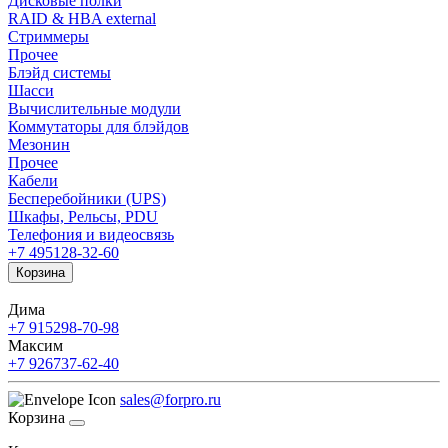
Дисковые полки
RAID & HBA external
Стриммеры
Прочее
Блэйд системы
Шасси
Вычислительные модули
Коммутаторы для блэйдов
Мезонин
Прочее
Кабели
Бесперебойники (UPS)
Шкафы, Рельсы, PDU
Телефония и видеосвязь
+7 495
128-32-60
Корзина
Дима
+7 915
298-70-98
Максим
+7 926
737-62-40
sales@forpro.ru
Корзина