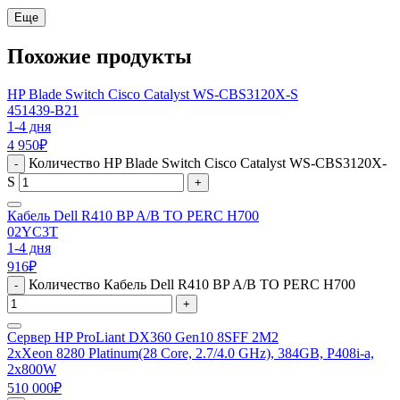
Еще
Похожие продукты
HP Blade Switch Cisco Catalyst WS-CBS3120X-S
451439-B21
1-4 дня
4 950
₽
Количество HP Blade Switch Cisco Catalyst WS-CBS3120X-
-
S
+
Кабель Dell R410 BP A/B TO PERC H700
02YC3T
1-4 дня
916
₽
Количество Кабель Dell R410 BP A/B TO PERC H700
-
+
Сервер HP ProLiant DX360 Gen10 8SFF 2M2
2xXeon 8280 Platinum(28 Core, 2.7/4.0 GHz), 384GB, P408i-a,
2x800W
510 000
₽