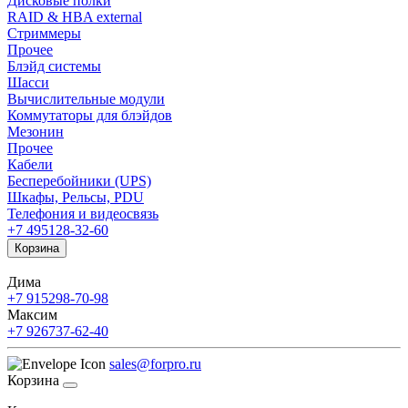
Дисковые полки
RAID & HBA external
Стриммеры
Прочее
Блэйд системы
Шасси
Вычислительные модули
Коммутаторы для блэйдов
Мезонин
Прочее
Кабели
Бесперебойники (UPS)
Шкафы, Рельсы, PDU
Телефония и видеосвязь
+7 495
128-32-60
Корзина
Дима
+7 915
298-70-98
Максим
+7 926
737-62-40
sales@forpro.ru
Корзина