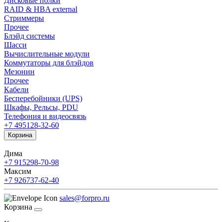
Дисковые полки
RAID & HBA external
Стриммеры
Прочее
Блэйд системы
Шасси
Вычислительные модули
Коммутаторы для блэйдов
Мезонин
Прочее
Кабели
Бесперебойники (UPS)
Шкафы, Рельсы, PDU
Телефония и видеосвязь
+7 495
128-32-60
Корзина
Дима
+7 915
298-70-98
Максим
+7 926
737-62-40
sales@forpro.ru
Корзина